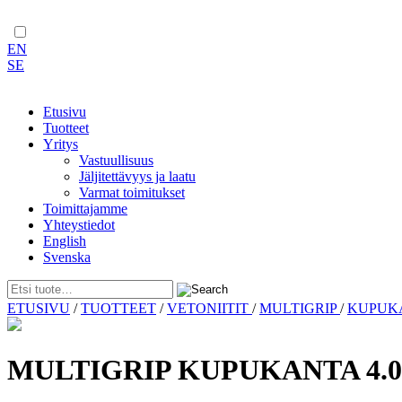
EN
SE
Etusivu
Tuotteet
Yritys
Vastuullisuus
Jäljitettävyys ja laatu
Varmat toimitukset
Toimittajamme
Yhteystiedot
English
Svenska
Skip
ETUSIVU
/
TUOTTEET
/
VETONIITIT
/
MULTIGRIP
/
KUPUK
to
content
MULTIGRIP KUPUKANTA 4.0×