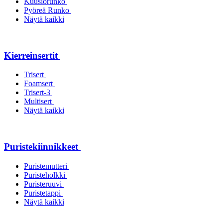
Kuusiorunko
Pyöreä Runko
Näytä kaikki
Kierreinsertit
Trisert
Foamsert
Trisert-3
Multisert
Näytä kaikki
Puristekiinnikkeet
Puristemutteri
Puristeholkki
Puristeruuvi
Puristetappi
Näytä kaikki