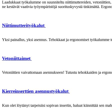
Laadukkaat työkalumme on suunniteltu niittimuttereiden, vetoniittien, k
ne kestävät vaativia työympäristöjä suorituskyvystä tinkimättä. Ergon
Niittimutterityökalut
Yksi painallus, yksi asennus. Tehokkaat ja ergonomiset työkalumme te
Vetoniittaimet
Vetoniittien vaivattomaan asennukseen! Tutustu tehokkaiden ja ergonom
Kierreinserttien asennustyökalut
Kun olet löytänyt tarpeisiisi sopivan insertin, haluat kiinnittää sen ma