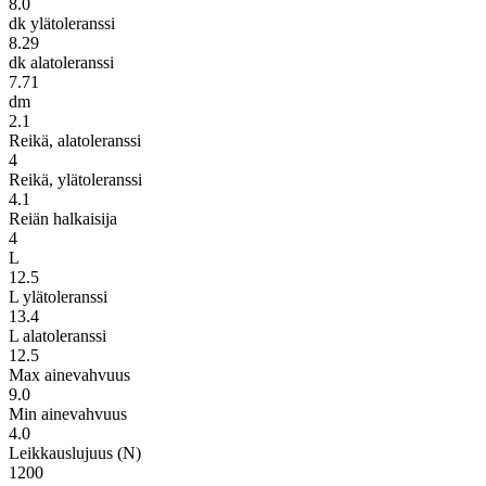
8.0
dk ylätoleranssi
8.29
dk alatoleranssi
7.71
dm
2.1
Reikä, alatoleranssi
4
Reikä, ylätoleranssi
4.1
Reiän halkaisija
4
L
12.5
L ylätoleranssi
13.4
L alatoleranssi
12.5
Max ainevahvuus
9.0
Min ainevahvuus
4.0
Leikkauslujuus (N)
1200