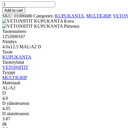
MULTIGRIP
KUPUKANTA
Add to cart
4.0x12.5
SKU:
01006680
Categories:
KUPUKANTA
,
MULTIGRIP
,
VETON
MAL/A2
D
quantity
Tuotenumero
1252600167
Nimitys
4.0x12.5 MAL/A2 D
Tuote
KUPUKANTA
Tuoteryhmä
VETONIITIT
Tyyppi
MULTIGRIP
Materiaali
AL/A2
D
4.0
D ylätoleranssi
4.05
D alatoleranssi
3.87
dk