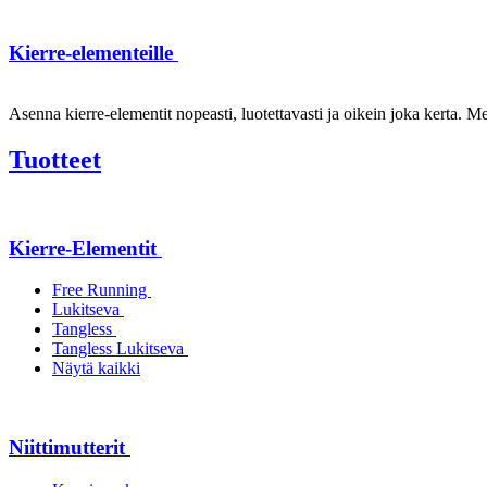
Kierre-elementeille
Asenna kierre-elementit nopeasti, luotettavasti ja oikein joka kerta. Mei
Tuotteet
Kierre-Elementit
Free Running
Lukitseva
Tangless
Tangless Lukitseva
Näytä kaikki
Niittimutterit