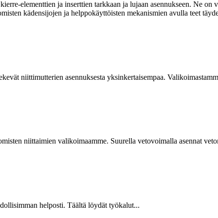
ierre-elementtien ja inserttien tarkkaan ja lujaan asennukseen. Ne on va
omisten kädensijojen ja helppokäyttöisten mekanismien avulla teet täyde
kevät niittimutterien asennuksesta yksinkertaisempaa. Valikoimastamme
isten niittaimien valikoimaamme. Suurella vetovoimalla asennat vetoniit
hdollisimman helposti. Täältä löydät työkalut...