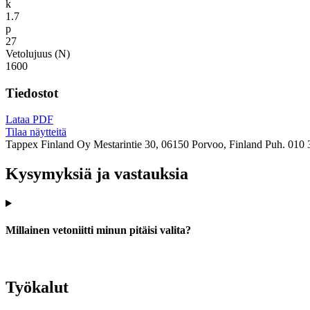
k
1.7
p
27
Vetolujuus (N)
1600
Tiedostot
Lataa PDF
Tilaa näytteitä
Tappex Finland Oy
Mestarintie 30, 06150 Porvoo, Finland
Puh. 010 
Kysymyksiä ja vastauksia
Millainen vetoniitti minun pitäisi valita?
Työkalut