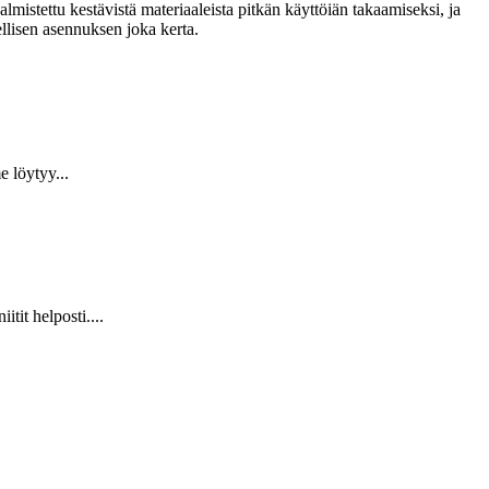
lmistettu kestävistä materiaaleista pitkän käyttöiän takaamiseksi, ja
llisen asennuksen joka kerta.
 löytyy...
it helposti....