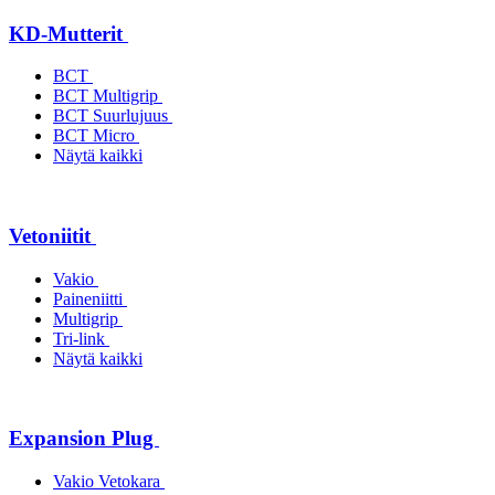
KD-Mutterit
BCT
BCT Multigrip
BCT Suurlujuus
BCT Micro
Näytä kaikki
Vetoniitit
Vakio
Paineniitti
Multigrip
Tri-link
Näytä kaikki
Expansion Plug
Vakio Vetokara