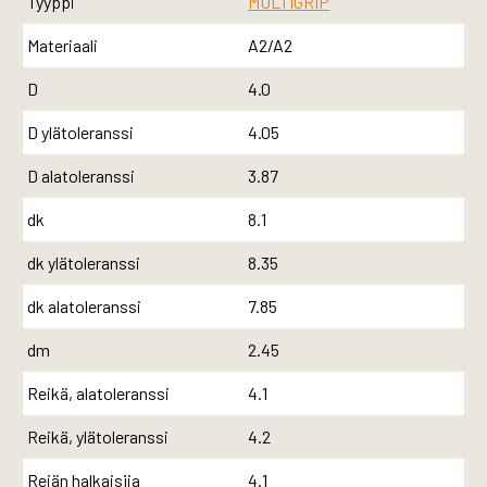
Tyyppi
MULTIGRIP
Materiaali
A2/A2
D
4.0
D ylätoleranssi
4.05
D alatoleranssi
3.87
dk
8.1
dk ylätoleranssi
8.35
dk alatoleranssi
7.85
dm
2.45
Reikä, alatoleranssi
4.1
Reikä, ylätoleranssi
4.2
Reiän halkaisija
4.1