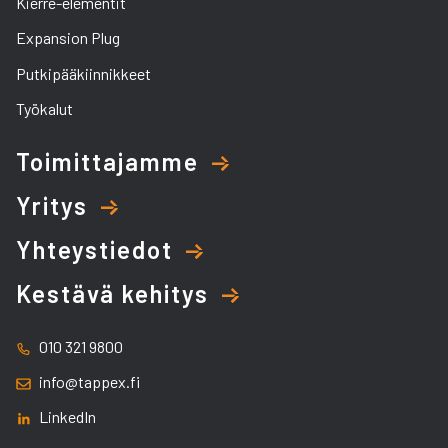
Kierre-elementit
Expansion Plug
Putkipääkiinnikkeet
Työkalut
Toimittajamme
Yritys
Yhteystiedot
Kestävä kehitys
010 321 9800
info@tappex.fi
LinkedIn