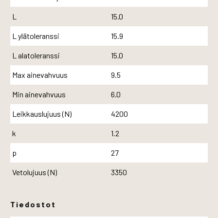
L
15.0
L ylätoleranssi
15.9
L alatoleranssi
15.0
Max ainevahvuus
9.5
Min ainevahvuus
6.0
Leikkauslujuus (N)
4200
k
1.2
p
27
Vetolujuus (N)
3350
Tiedostot