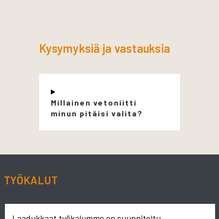
Kysymyksiä ja vastauksia
Millainen vetoniitti
minun pitäisi valita?
TYÖKALUT
Laadukkaat työkalumme on suunniteltu