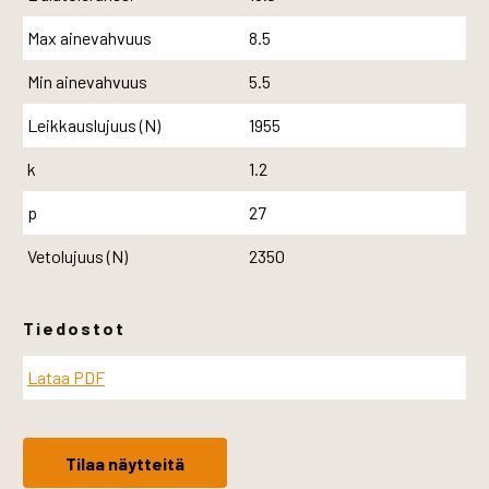
Max ainevahvuus
8.5
Min ainevahvuus
5.5
Leikkauslujuus (N)
1955
k
1.2
p
27
Vetolujuus (N)
2350
Tiedostot
Lataa PDF
Tilaa näytteitä