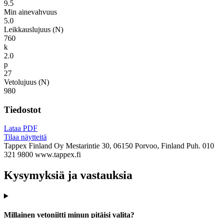
9.5
Min ainevahvuus
5.0
Leikkauslujuus (N)
760
k
2.0
p
27
Vetolujuus (N)
980
Tiedostot
Lataa PDF
Tilaa näytteitä
Tappex Finland Oy
Mestarintie 30, 06150 Porvoo, Finland
Puh. 010
321 9800
www.tappex.fi
Kysymyksiä ja vastauksia
Millainen vetoniitti minun pitäisi valita?