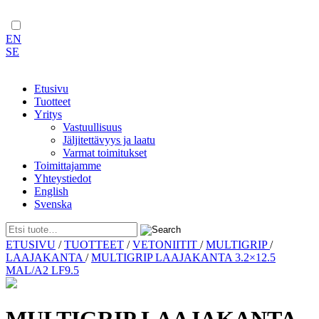
EN
SE
Etusivu
Tuotteet
Yritys
Vastuullisuus
Jäljitettävyys ja laatu
Varmat toimitukset
Toimittajamme
Yhteystiedot
English
Svenska
Skip
ETUSIVU
/
TUOTTEET
/
VETONIITIT
/
MULTIGRIP
/
to
LAAJAKANTA
/
MULTIGRIP LAAJAKANTA 3.2×12.5
content
MAL/A2 LF9.5