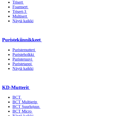
Trisert
Foamsert
Trisert-3
Multisert
Näytä kaikki
Puristekiinnikkeet
Puristemutteri
Puristeholkki
Puristeruuvi
Puristetappi
Näytä kaikki
KD-Mutterit
BCT
BCT Multigrip
BCT Suurlujuus
BCT Micro
Näytä kaikki