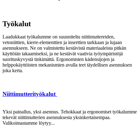
Työkalut
Laadukkaat työkalumme on suunniteltu niittimuttereiden,
vetoniittien, kierre-elementtien ja inserttien tarkkaan ja lujaan
asennukseen. Ne on valmistettu kestävistä materiaaleista pitkän
käyttöiän takaamiseksi, ja ne kestävät vaativia työympäristöjä
suorituskyvystä tinkimättä. Ergonomisten kädensijojen ja
helppokäyttöisten mekanismien avulla teet täydellisen asennuksen
joka kerta.
Niittimutterityökalut
Yksi painallus, yksi asennus. Tehokkaat ja ergonomiset työkalumme
tekevät niittimutterien asennuksesta yksinkertaisempaa.
Valikoimastamme löytyy...