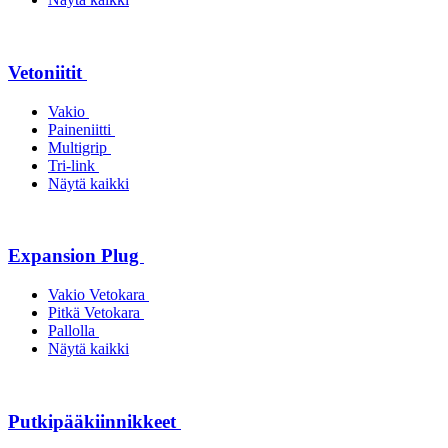
Vetoniitit
Vakio
Paineniitti
Multigrip
Tri-link
Näytä kaikki
Expansion Plug
Vakio Vetokara
Pitkä Vetokara
Pallolla
Näytä kaikki
Putkipääkiinnikkeet