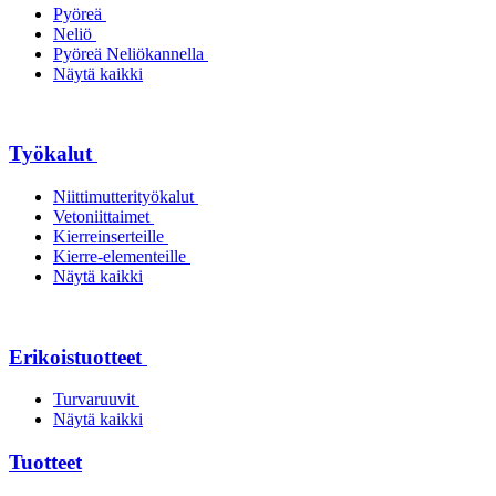
Pyöreä
Neliö
Pyöreä Neliökannella
Näytä kaikki
Työkalut
Niittimutterityökalut
Vetoniittaimet
Kierreinserteille
Kierre-elementeille
Näytä kaikki
Erikoistuotteet
Turvaruuvit
Näytä kaikki
Tuotteet