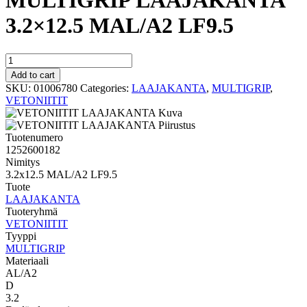
MULTIGRIP LAAJAKANTA
3.2×12.5 MAL/A2 LF9.5
MULTIGRIP
LAAJAKANTA
Add to cart
3.2x12.5
SKU:
01006780
Categories:
LAAJAKANTA
,
MULTIGRIP
,
MAL/A2
VETONIITIT
LF9.5
quantity
Tuotenumero
1252600182
Nimitys
3.2x12.5 MAL/A2 LF9.5
Tuote
LAAJAKANTA
Tuoteryhmä
VETONIITIT
Tyyppi
MULTIGRIP
Materiaali
AL/A2
D
3.2