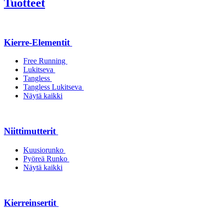
Tuotteet
Kierre-Elementit
Free Running
Lukitseva
Tangless
Tangless Lukitseva
Näytä kaikki
Niittimutterit
Kuusiorunko
Pyöreä Runko
Näytä kaikki
Kierreinsertit