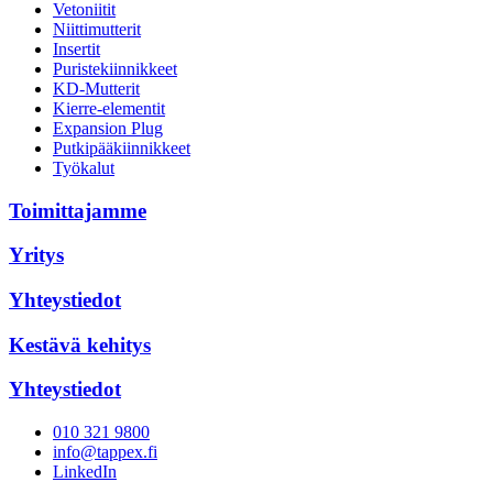
Vetoniitit
Niittimutterit
Insertit
Puristekiinnikkeet
KD-Mutterit
Kierre-elementit
Expansion Plug
Putkipääkiinnikkeet
Työkalut
Toimittajamme
Yritys
Yhteystiedot
Kestävä kehitys
Yhteystiedot
010 321 9800
info@tappex.fi
LinkedIn