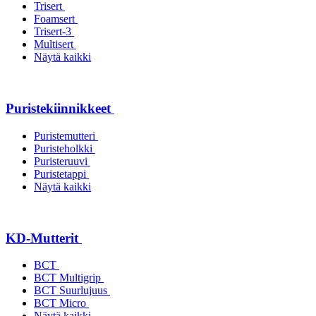
Trisert
Foamsert
Trisert-3
Multisert
Näytä kaikki
Puristekiinnikkeet
Puristemutteri
Puristeholkki
Puristeruuvi
Puristetappi
Näytä kaikki
KD-Mutterit
BCT
BCT Multigrip
BCT Suurlujuus
BCT Micro
Näytä kaikki