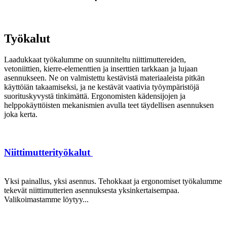
Työkalut
Laadukkaat työkalumme on suunniteltu niittimuttereiden,
vetoniittien, kierre-elementtien ja inserttien tarkkaan ja lujaan
asennukseen. Ne on valmistettu kestävistä materiaaleista pitkän
käyttöiän takaamiseksi, ja ne kestävät vaativia työympäristöjä
suorituskyvystä tinkimättä. Ergonomisten kädensijojen ja
helppokäyttöisten mekanismien avulla teet täydellisen asennuksen
joka kerta.
Niittimutterityökalut
Yksi painallus, yksi asennus. Tehokkaat ja ergonomiset työkalumme
tekevät niittimutterien asennuksesta yksinkertaisempaa.
Valikoimastamme löytyy...