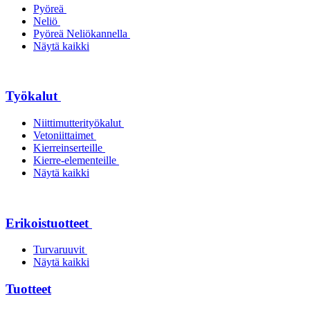
Pyöreä
Neliö
Pyöreä Neliökannella
Näytä kaikki
Työkalut
Niittimutterityökalut
Vetoniittaimet
Kierreinserteille
Kierre-elementeille
Näytä kaikki
Erikoistuotteet
Turvaruuvit
Näytä kaikki
Tuotteet