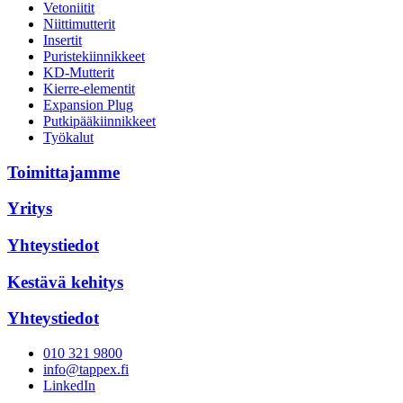
Vetoniitit
Niittimutterit
Insertit
Puristekiinnikkeet
KD-Mutterit
Kierre-elementit
Expansion Plug
Putkipääkiinnikkeet
Työkalut
Toimittajamme
Yritys
Yhteystiedot
Kestävä kehitys
Yhteystiedot
010 321 9800
info@tappex.fi
LinkedIn