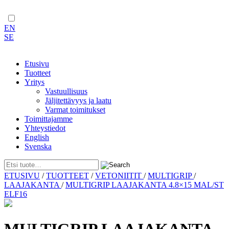
EN
SE
Etusivu
Tuotteet
Yritys
Vastuullisuus
Jäljitettävyys ja laatu
Varmat toimitukset
Toimittajamme
Yhteystiedot
English
Svenska
Skip
ETUSIVU
/
TUOTTEET
/
VETONIITIT
/
MULTIGRIP
/
to
LAAJAKANTA
/
MULTIGRIP LAAJAKANTA 4.8×15 MAL/ST
content
ELF16