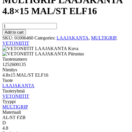
MULTIGRIP LAAJAKANTA
4.8×15 MAL/ST ELF16
MULTIGRIP
LAAJAKANTA
Add to cart
4.8x15
SKU:
01006460
Categories:
LAAJAKANTA
,
MULTIGRIP
,
MAL/ST
VETONIITIT
ELF16
quantity
Tuotenumero
1252600135
Nimitys
4.8x15 MAL/ST ELF16
Tuote
LAAJAKANTA
Tuoteryhmä
VETONIITIT
Tyyppi
MULTIGRIP
Materiaali
AL/ST FZB
D
4.8