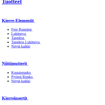
Tuotteet
Kierre-Elementit
Free Running
Lukitseva
Tangless
Tangless Lukitseva
Näytä kaikki
Niittimutterit
Kuusiorunko
Pyöreä Runko
Näytä kaikki
Kierreinsertit