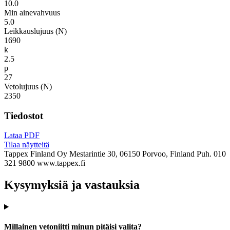
10.0
Min ainevahvuus
5.0
Leikkauslujuus (N)
1690
k
2.5
p
27
Vetolujuus (N)
2350
Tiedostot
Lataa PDF
Tilaa näytteitä
Tappex Finland Oy
Mestarintie 30, 06150 Porvoo, Finland
Puh. 010
321 9800
www.tappex.fi
Kysymyksiä ja vastauksia
Millainen vetoniitti minun pitäisi valita?