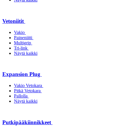
Vetoniitit
Vakio
Paineniitti
Multigrip
Tri-link
Näytä kaikki
Expansion Plug
Vakio Vetokara
Pitkä Vetokara
Pallolla
Näytä kaikki
Putkipääkiinnikkeet