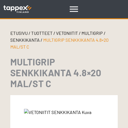
Skip
to
content
ETUSIVU
/
TUOTTEET
/
VETONIITIT
/
MULTIGRIP
/
SENKKIKANTA
/
MULTIGRIP SENKKIKANTA 4.8×20
MAL/ST C
MULTIGRIP
SENKKIKANTA 4.8×20
MAL/ST C