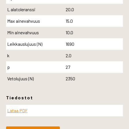
L alatoleranssi
20.0
Max ainevahvuus
15.0
Min ainevahvuus
10.0
Leikkauslujuus (N)
1690
k
2.0
p
27
Vetolujuus (N)
2350
Tiedostot
Lataa PDF