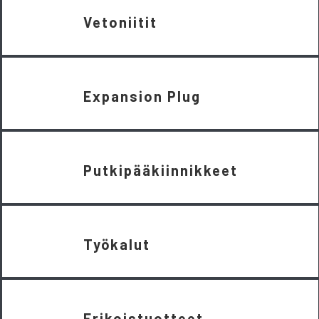
Vetoniitit
Expansion Plug
Putkipääkiinnikkeet
Työkalut
Erikoistuotteet