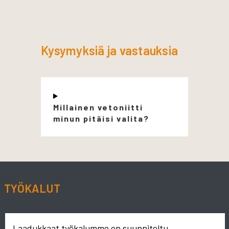
Kysymyksiä ja vastauksia
Millainen vetoniitti
minun pitäisi valita?
TYÖKALUT
Laadukkaat työkalumme on suunniteltu