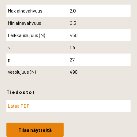
Max ainevahvuus
2.0
Min ainevahvuus
0.5
Leikkauslujuus (N)
450
k
1.4
p
27
Vetolujuus (N)
490
Tiedostot
Lataa PDF
Tilaa näytteitä