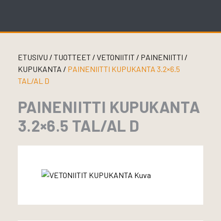
Skip
to
content
ETUSIVU
/
TUOTTEET
/
VETONIITIT
/
PAINENIITTI
/
KUPUKANTA
/
PAINENIITTI KUPUKANTA 3.2×6.5
TAL/AL D
PAINENIITTI KUPUKANTA
3.2×6.5 TAL/AL D