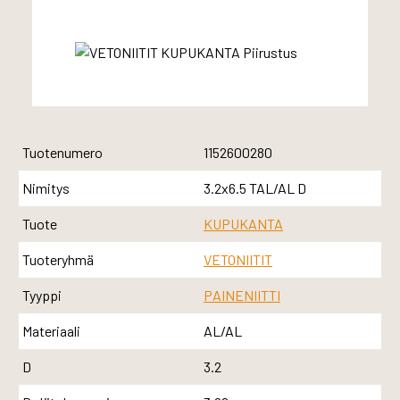
Tuotenumero
1152600280
Nimitys
3.2x6.5 TAL/AL D
Tuote
KUPUKANTA
Tuoteryhmä
VETONIITIT
Tyyppi
PAINENIITTI
Materiaali
AL/AL
D
3.2