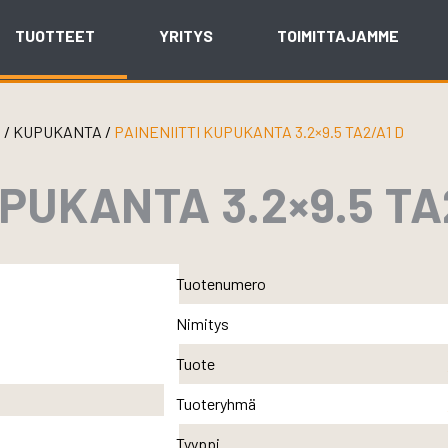
TUOTTEET
YRITYS
TOIMITTAJAMME
I
/
KUPUKANTA
/
PAINENIITTI KUPUKANTA 3.2×9.5 TA2/A1 D
UPUKANTA 3.2×9.5 TA
Tuotenumero
Nimitys
Tuote
Tuoteryhmä
Tyyppi