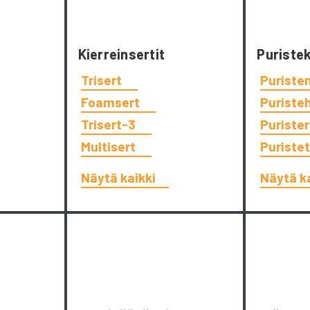
Kierreinsertit
Puriste
Trisert
Puriste
Foamsert
Puriste
Trisert-3
Puriste
Multisert
Puriste
Näytä kaikki
Näytä k