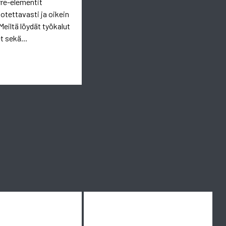
rre-elementit
uotettavasti ja oikein
Meiltä löydät työkalut
t sekä...