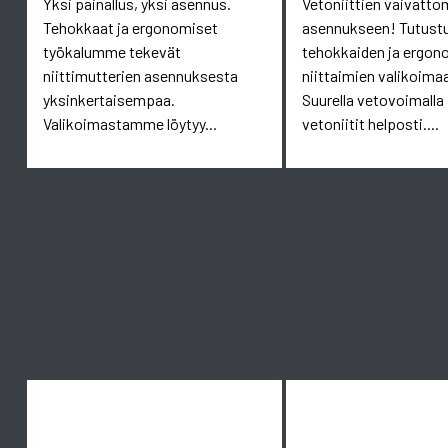
Yksi painallus, yksi asennus.
Vetoniittien vaivatt
Tehokkaat ja ergonomiset
asennukseen! Tutust
työkalumme tekevät
tehokkaiden ja ergon
niittimutterien asennuksesta
niittaimien valikoim
yksinkertaisempaa.
Suurella vetovoimalla
Valikoimastamme löytyy...
vetoniitit helposti....