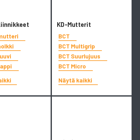
kiinnikkeet
KD-Mutterit
mutteri
BCT
holkki
BCT Multigrip
ruuvi
BCT Suurlujuus
tappi
BCT Micro
aikki
Näytä kaikki