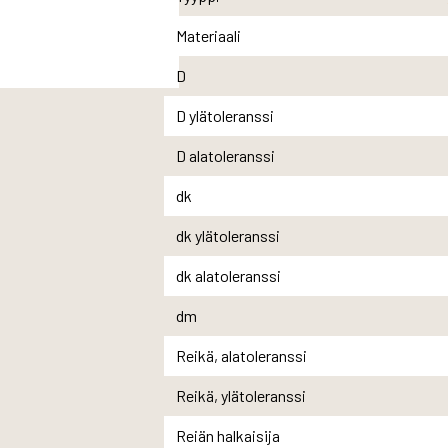
Materiaali
D
D ylätoleranssi
D alatoleranssi
dk
dk ylätoleranssi
dk alatoleranssi
dm
Reikä, alatoleranssi
Reikä, ylätoleranssi
Reiän halkaisija