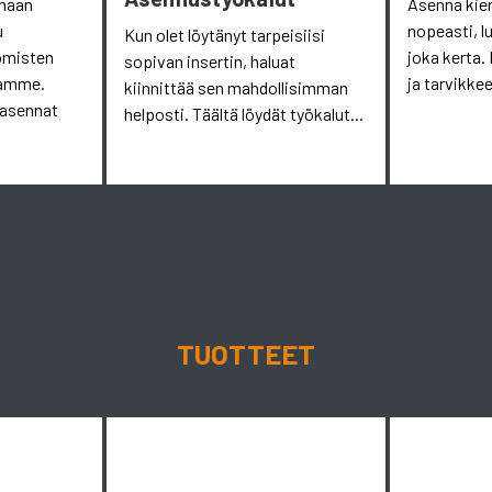
omaan
Asenna kie
u
nopeasti, l
Kun olet löytänyt tarpeisiisi
omisten
joka kerta. 
sopivan insertin, haluat
aamme.
ja tarvikkee
kiinnittää sen mahdollisimman
 asennat
helposti. Täältä löydät työkalut...
TUOTTEET