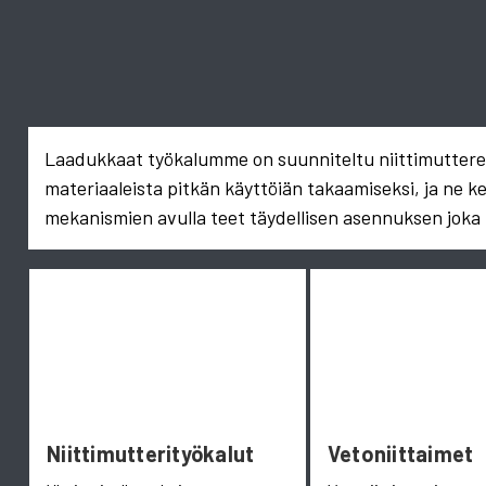
Laadukkaat työkalumme on suunniteltu niittimuttereid
materiaaleista pitkän käyttöiän takaamiseksi, ja ne k
mekanismien avulla teet täydellisen asennuksen joka 
Niittimutterityökalut
Vetoniittaimet