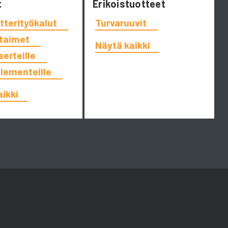
t
Erikoistuotteet
tterityökalut
Turvaruuvit
ttaimet
Näytä kaikki
serteille
elementeille
aikki