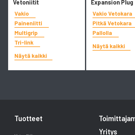
Vetoniitit
Expansion Plug
Vakio
Vakio Vetokara
Paineniitti
Pitkä Vetokara
Multigrip
Pallolla
Tri-link
Näytä kaikki
Näytä kaikki
Tuotteet
Toimittaj
Yritys