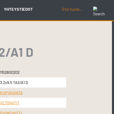
YHTEYSTIEDOT
2/A1 D
1152600202
3.2x9.5 TA2/A1 D
KUPUKANTA
VETONIITIT
PAINENIITTI