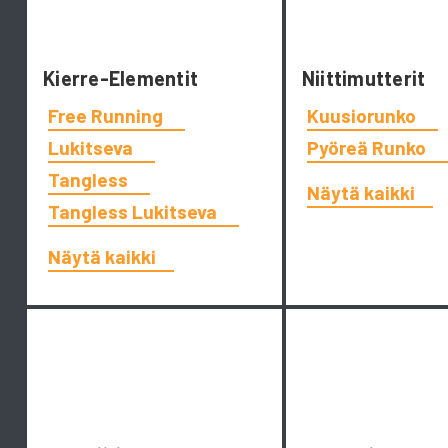
Kierre-Elementit
Niittimutterit
Free Running
Kuusiorunko
Lukitseva
Pyöreä Runko
Tangless
Näytä kaikki
Tangless Lukitseva
Näytä kaikki