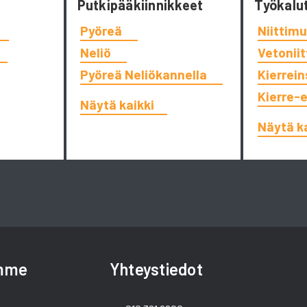
Putkipääkiinnikkeet
Työkalu
Pyöreä
Niittimu
Neliö
Vetonii
Pyöreä Neliökannella
Kierrein
Kierre-
Näytä kaikki
Näytä k
amme
Yhteystiedot