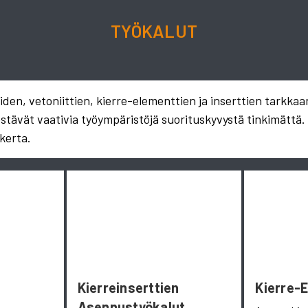
TYÖKALUT
en, vetoniittien, kierre-elementtien ja inserttien tarkkaa
estävät vaativia työympäristöjä suorituskyvystä tinkimättä
kerta.
Kierreinserttien
Kierre-
Asennustyökalut