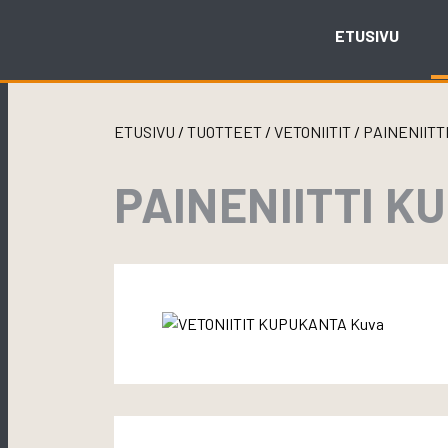
Skip
to
ETUSIVU
content
ETUSIVU
/
TUOTTEET
/
VETONIITIT
/
PAINENIITT
PAINENIITTI K