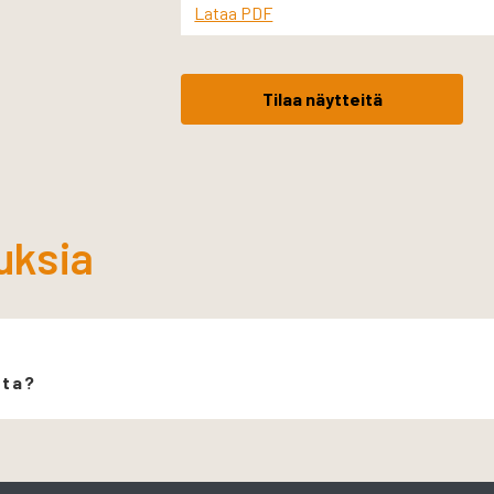
Lataa PDF
Tilaa näytteitä
uksia
ita?