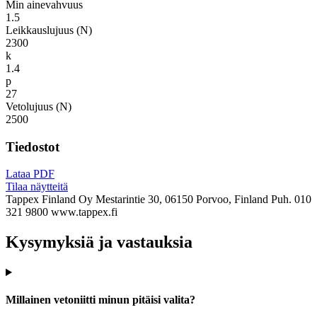
Min ainevahvuus
1.5
Leikkauslujuus (N)
2300
k
1.4
p
27
Vetolujuus (N)
2500
Tiedostot
Lataa PDF
Tilaa näytteitä
Tappex Finland Oy
Mestarintie 30, 06150 Porvoo, Finland
Puh. 010
321 9800
www.tappex.fi
Kysymyksiä ja vastauksia
Millainen vetoniitti minun pitäisi valita?