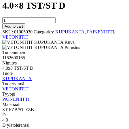
4.0×8 TST/ST D
PAINENIITTI
KUPUKANTA
Add to cart
4.0x8
SKU:
01005030
Categories:
KUPUKANTA
,
PAINENIITTI
,
TST/ST
VETONIITIT
D
quantity
Tuotenumero
1152600165
Nimitys
4.0x8 TST/ST D
Tuote
KUPUKANTA
Tuoteryhmä
VETONIITIT
Tyyppi
PAINENIITTI
Materiaali
ST FZB/ST FZB
D
4.0
D ylätoleranssi