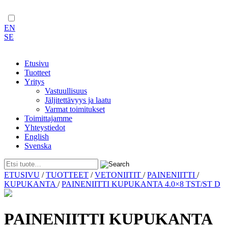
EN
SE
Etusivu
Tuotteet
Yritys
Vastuullisuus
Jäljitettävyys ja laatu
Varmat toimitukset
Toimittajamme
Yhteystiedot
English
Svenska
Skip
ETUSIVU
/
TUOTTEET
/
VETONIITIT
/
PAINENIITTI
/
to
KUPUKANTA
/
PAINENIITTI KUPUKANTA 4.0×8 TST/ST D
content
PAINENIITTI KUPUKANTA