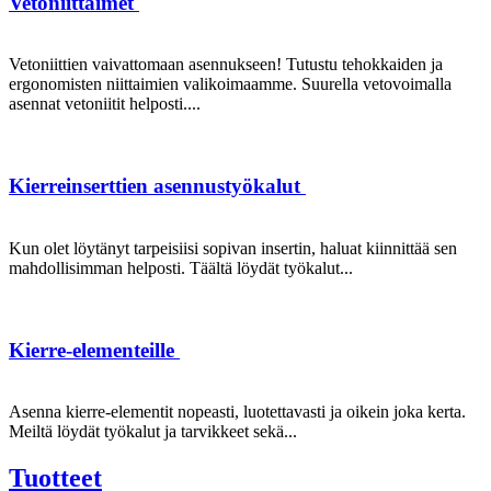
Vetoniittaimet
Vetoniittien vaivattomaan asennukseen! Tutustu tehokkaiden ja
ergonomisten niittaimien valikoimaamme. Suurella vetovoimalla
asennat vetoniitit helposti....
Kierreinserttien asennustyökalut
Kun olet löytänyt tarpeisiisi sopivan insertin, haluat kiinnittää sen
mahdollisimman helposti. Täältä löydät työkalut...
Kierre-elementeille
Asenna kierre-elementit nopeasti, luotettavasti ja oikein joka kerta.
Meiltä löydät työkalut ja tarvikkeet sekä...
Tuotteet