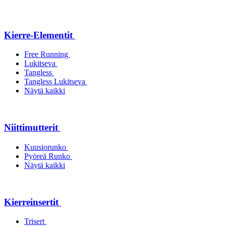
Kierre-Elementit
Free Running
Lukitseva
Tangless
Tangless Lukitseva
Näytä kaikki
Niittimutterit
Kuusiorunko
Pyöreä Runko
Näytä kaikki
Kierreinsertit
Trisert