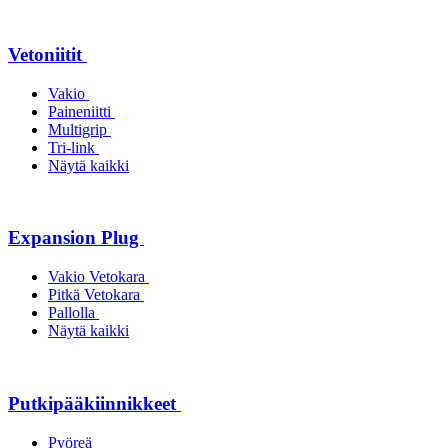
Vetoniitit
Vakio
Paineniitti
Multigrip
Tri-link
Näytä kaikki
Expansion Plug
Vakio Vetokara
Pitkä Vetokara
Pallolla
Näytä kaikki
Putkipääkiinnikkeet
Pyöreä