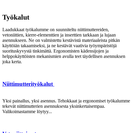
Työkalut
Laadukkaat työkalumme on suunniteltu niittimuttereiden,
vetoniittien, kierre-elementtien ja inserttien tarkkaan ja lujaan
asennukseen. Ne on valmistettu kestävistä materiaaleista pitkän
käyttöiän takaamiseksi, ja ne kestävät vaativia työympäristöjä
suorituskyvystä tinkimättä. Ergonomisten kädensijojen ja
helppokäyttöisten mekanismien avulla teet täydellisen asennuksen
joka kerta.
Niittimutterityökalut
Yksi painallus, yksi asennus. Tehokkaat ja ergonomiset työkalumme
tekevät niittimutterien asennuksesta yksinkertaisempaa.
Valikoimastamme löytyy...