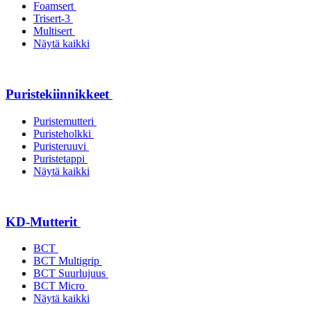
Foamsert
Trisert-3
Multisert
Näytä kaikki
Puristekiinnikkeet
Puristemutteri
Puristeholkki
Puristeruuvi
Puristetappi
Näytä kaikki
KD-Mutterit
BCT
BCT Multigrip
BCT Suurlujuus
BCT Micro
Näytä kaikki