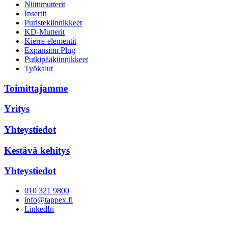
Niittimutterit
Insertit
Puristekiinnikkeet
KD-Mutterit
Kierre-elementit
Expansion Plug
Putkipääkiinnikkeet
Työkalut
Toimittajamme
Yritys
Yhteystiedot
Kestävä kehitys
Yhteystiedot
010 321 9800
info@tappex.fi
LinkedIn