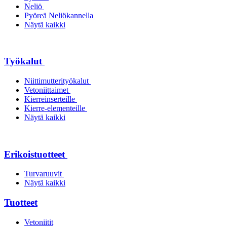
Neliö
Pyöreä Neliökannella
Näytä kaikki
Työkalut
Niittimutterityökalut
Vetoniittaimet
Kierreinserteille
Kierre-elementeille
Näytä kaikki
Erikoistuotteet
Turvaruuvit
Näytä kaikki
Tuotteet
Vetoniitit