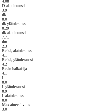
4.08
D alatoleranssi
3.9
dk
8.0
dk ylätoleranssi
8.29
dk alatoleranssi
7.71
dm
2.3
Reikä, alatoleranssi
4.1
Reikä, ylätoleranssi
4.2
Reiän halkaisija
4.1
L
8.0
L ylätoleranssi
8.9
L alatoleranssi
8.0
Max ainevahvuus
3.0