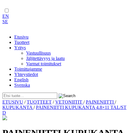
EN
SE
Etusivu
Tuotteet
Yritys
Vastuullisuus
Jäljitettävyys ja laatu
Varmat toimitukset
Toimittajamme
Yhteystiedot
English
Svenska
Skip
ETUSIVU
/
TUOTTEET
/
VETONIITIT
/
PAINENIITTI
/
to
KUPUKANTA
/
PAINENIITTI KUPUKANTA 4.8×11 TAL/ST
content
D