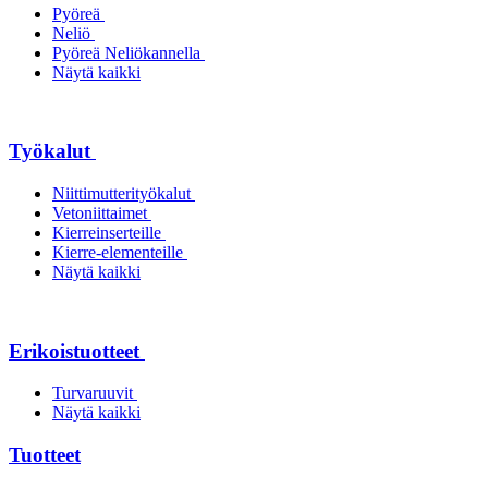
Pyöreä
Neliö
Pyöreä Neliökannella
Näytä kaikki
Työkalut
Niittimutterityökalut
Vetoniittaimet
Kierreinserteille
Kierre-elementeille
Näytä kaikki
Erikoistuotteet
Turvaruuvit
Näytä kaikki
Tuotteet