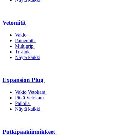
Vetoniitit
Vakio
Paineniitti
Multigrip
Tri-link
Näytä kaikki
Expansion Plug
Vakio Vetokara
Pitkä Vetokara
Pallolla
Näytä kaikki
Putkipääkiinnikkeet