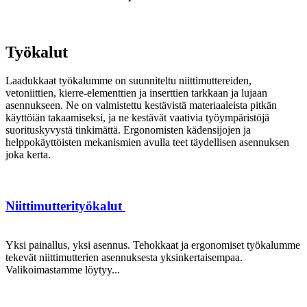
Työkalut
Laadukkaat työkalumme on suunniteltu niittimuttereiden,
vetoniittien, kierre-elementtien ja inserttien tarkkaan ja lujaan
asennukseen. Ne on valmistettu kestävistä materiaaleista pitkän
käyttöiän takaamiseksi, ja ne kestävät vaativia työympäristöjä
suorituskyvystä tinkimättä. Ergonomisten kädensijojen ja
helppokäyttöisten mekanismien avulla teet täydellisen asennuksen
joka kerta.
Niittimutterityökalut
Yksi painallus, yksi asennus. Tehokkaat ja ergonomiset työkalumme
tekevät niittimutterien asennuksesta yksinkertaisempaa.
Valikoimastamme löytyy...