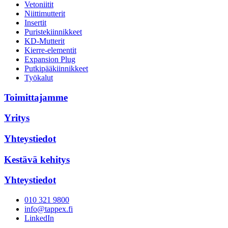
Vetoniitit
Niittimutterit
Insertit
Puristekiinnikkeet
KD-Mutterit
Kierre-elementit
Expansion Plug
Putkipääkiinnikkeet
Työkalut
Toimittajamme
Yritys
Yhteystiedot
Kestävä kehitys
Yhteystiedot
010 321 9800
info@tappex.fi
LinkedIn