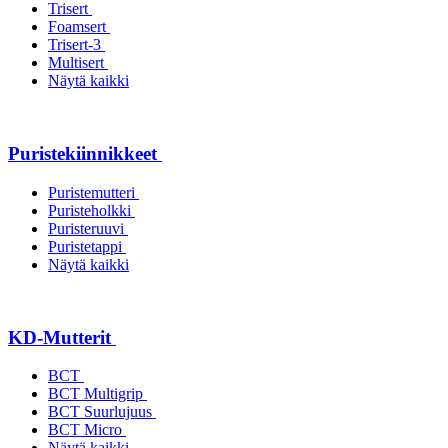
Trisert
Foamsert
Trisert-3
Multisert
Näytä kaikki
Puristekiinnikkeet
Puristemutteri
Puristeholkki
Puristeruuvi
Puristetappi
Näytä kaikki
KD-Mutterit
BCT
BCT Multigrip
BCT Suurlujuus
BCT Micro
Näytä kaikki