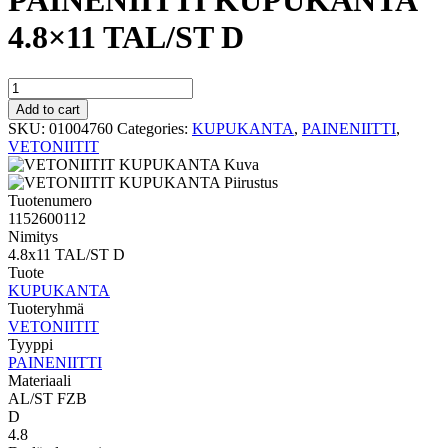
PAINENIITTI KUPUKANTA
4.8×11 TAL/ST D
PAINENIITTI
KUPUKANTA
Add to cart
4.8x11
SKU:
01004760
Categories:
KUPUKANTA
,
PAINENIITTI
,
TAL/ST
VETONIITIT
D
quantity
Tuotenumero
1152600112
Nimitys
4.8x11 TAL/ST D
Tuote
KUPUKANTA
Tuoteryhmä
VETONIITIT
Tyyppi
PAINENIITTI
Materiaali
AL/ST FZB
D
4.8