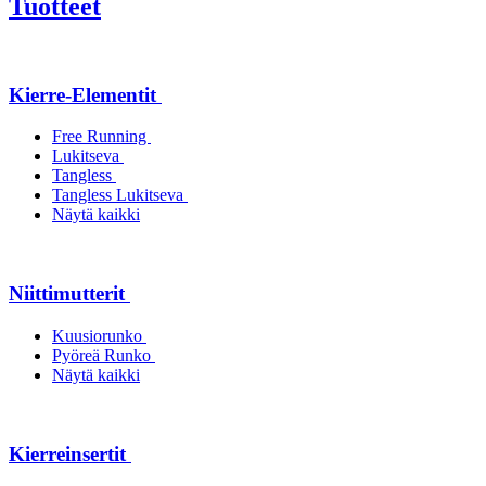
Tuotteet
Kierre-Elementit
Free Running
Lukitseva
Tangless
Tangless Lukitseva
Näytä kaikki
Niittimutterit
Kuusiorunko
Pyöreä Runko
Näytä kaikki
Kierreinsertit