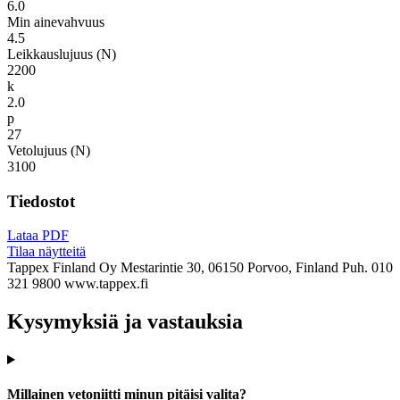
6.0
Min ainevahvuus
4.5
Leikkauslujuus (N)
2200
k
2.0
p
27
Vetolujuus (N)
3100
Tiedostot
Lataa PDF
Tilaa näytteitä
Tappex Finland Oy
Mestarintie 30, 06150 Porvoo, Finland
Puh. 010
321 9800
www.tappex.fi
Kysymyksiä ja vastauksia
Millainen vetoniitti minun pitäisi valita?