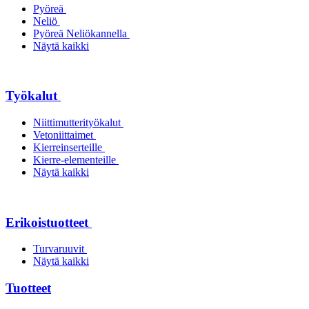
Pyöreä
Neliö
Pyöreä Neliökannella
Näytä kaikki
Työkalut
Niittimutterityökalut
Vetoniittaimet
Kierreinserteille
Kierre-elementeille
Näytä kaikki
Erikoistuotteet
Turvaruuvit
Näytä kaikki
Tuotteet