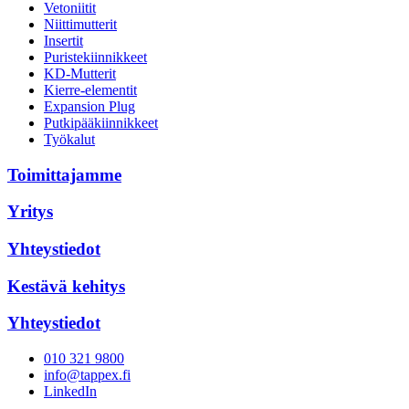
Vetoniitit
Niittimutterit
Insertit
Puristekiinnikkeet
KD-Mutterit
Kierre-elementit
Expansion Plug
Putkipääkiinnikkeet
Työkalut
Toimittajamme
Yritys
Yhteystiedot
Kestävä kehitys
Yhteystiedot
010 321 9800
info@tappex.fi
LinkedIn