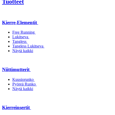
Tuotteet
Kierre-Elementit
Free Running
Lukitseva
Tangless
Tangless Lukitseva
Näytä kaikki
Niittimutterit
Kuusiorunko
Pyöreä Runko
Näytä kaikki
Kierreinsertit