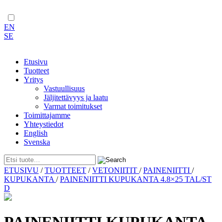
EN
SE
Etusivu
Tuotteet
Yritys
Vastuullisuus
Jäljitettävyys ja laatu
Varmat toimitukset
Toimittajamme
Yhteystiedot
English
Svenska
Skip
ETUSIVU
/
TUOTTEET
/
VETONIITIT
/
PAINENIITTI
/
to
KUPUKANTA
/
PAINENIITTI KUPUKANTA 4.8×25 TAL/ST
content
D