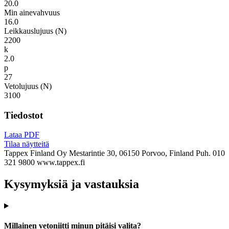
20.0
Min ainevahvuus
16.0
Leikkauslujuus (N)
2200
k
2.0
p
27
Vetolujuus (N)
3100
Tiedostot
Lataa PDF
Tilaa näytteitä
Tappex Finland Oy
Mestarintie 30, 06150 Porvoo, Finland
Puh. 010
321 9800
www.tappex.fi
Kysymyksiä ja vastauksia
Millainen vetoniitti minun pitäisi valita?