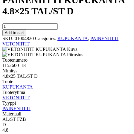
PAINENIITTI KUPUKANTA
4.8×25 TAL/ST D
PAINENIITTI
KUPUKANTA
Add to cart
4.8x25
SKU:
01004820
Categories:
KUPUKANTA
,
PAINENIITTI
,
TAL/ST
VETONIITIT
D
quantity
Tuotenumero
1152600118
Nimitys
4.8x25 TAL/ST D
Tuote
KUPUKANTA
Tuoteryhmä
VETONIITIT
Tyyppi
PAINENIITTI
Materiaali
AL/ST FZB
D
4.8