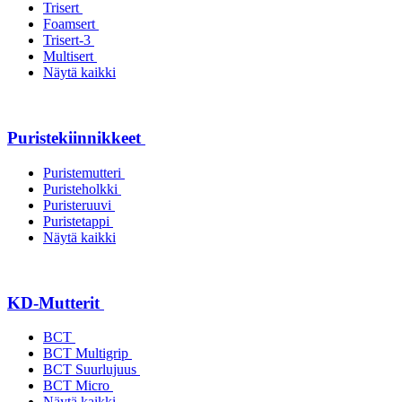
Trisert
Foamsert
Trisert-3
Multisert
Näytä kaikki
Puristekiinnikkeet
Puristemutteri
Puristeholkki
Puristeruuvi
Puristetappi
Näytä kaikki
KD-Mutterit
BCT
BCT Multigrip
BCT Suurlujuus
BCT Micro
Näytä kaikki