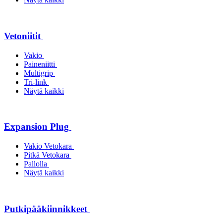
Vetoniitit
Vakio
Paineniitti
Multigrip
Tri-link
Näytä kaikki
Expansion Plug
Vakio Vetokara
Pitkä Vetokara
Pallolla
Näytä kaikki
Putkipääkiinnikkeet