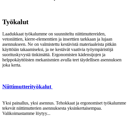
Työkalut
Laadukkaat työkalumme on suunniteltu niittimuttereiden,
vetoniittien, kierre-elementtien ja inserttien tarkkaan ja lujaan
asennukseen. Ne on valmistettu kestävistä materiaaleista pitkän
käyttöiän takaamiseksi, ja ne kestävät vaativia työympäristöjä
suorituskyvystä tinkimättä. Ergonomisten kädensijojen ja
helppokäyttöisten mekanismien avulla teet täydellisen asennuksen
joka kerta.
Niittimutterityökalut
Yksi painallus, yksi asennus. Tehokkaat ja ergonomiset työkalumme
tekevät niittimutterien asennuksesta yksinkertaisempaa.
Valikoimastamme löytyy...