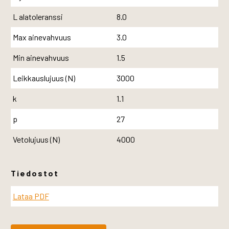
L alatoleranssi
8.0
Max ainevahvuus
3.0
Min ainevahvuus
1.5
Leikkauslujuus (N)
3000
k
1.1
p
27
Vetolujuus (N)
4000
Tiedostot
Lataa PDF