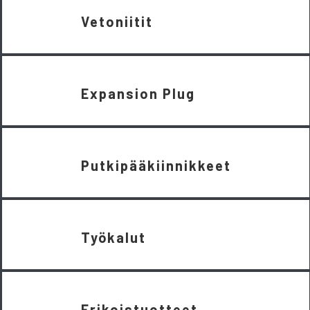
Vetoniitit
Expansion Plug
Putkipääkiinnikkeet
Työkalut
Erikoistuotteet