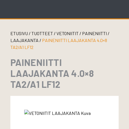
Skip
to
content
ETUSIVU
/
TUOTTEET
/
VETONIITIT
/
PAINENIITTI
/
LAAJAKANTA
/
PAINENIITTI LAAJAKANTA 4.0×8
TA2/A1 LF12
PAINENIITTI
LAAJAKANTA 4.0×8
TA2/A1 LF12