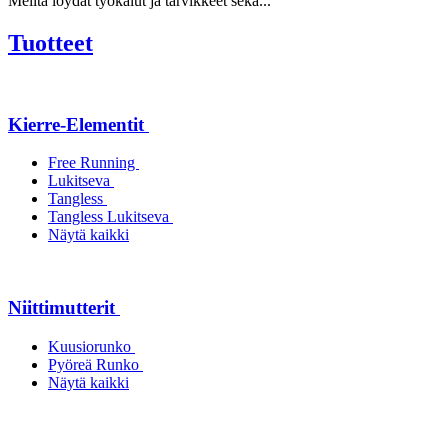
Meiltä löydät työkalut ja tarvikkeet sekä...
Tuotteet
Kierre-Elementit
Free Running
Lukitseva
Tangless
Tangless Lukitseva
Näytä kaikki
Niittimutterit
Kuusiorunko
Pyöreä Runko
Näytä kaikki