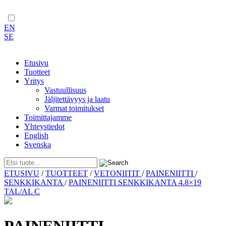
EN
SE
Etusivu
Tuotteet
Yritys
Vastuullisuus
Jäljitettävyys ja laatu
Varmat toimitukset
Toimittajamme
Yhteystiedot
English
Svenska
Skip
ETUSIVU
/
TUOTTEET
/
VETONIITIT
/
PAINENIITTI
/
to
SENKKIKANTA
/
PAINENIITTI SENKKIKANTA 4.8×19
content
TAL/AL C