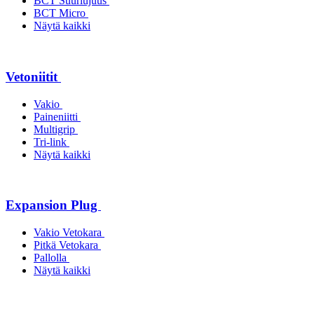
BCT Suurlujuus
BCT Micro
Näytä kaikki
Vetoniitit
Vakio
Paineniitti
Multigrip
Tri-link
Näytä kaikki
Expansion Plug
Vakio Vetokara
Pitkä Vetokara
Pallolla
Näytä kaikki