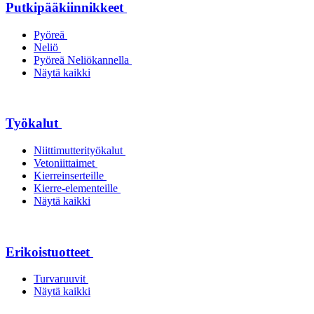
Putkipääkiinnikkeet
Pyöreä
Neliö
Pyöreä Neliökannella
Näytä kaikki
Työkalut
Niittimutterityökalut
Vetoniittaimet
Kierreinserteille
Kierre-elementeille
Näytä kaikki
Erikoistuotteet
Turvaruuvit
Näytä kaikki