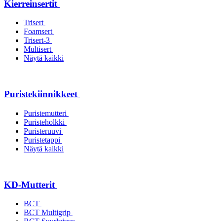
Kierreinsertit
Trisert
Foamsert
Trisert-3
Multisert
Näytä kaikki
Puristekiinnikkeet
Puristemutteri
Puristeholkki
Puristeruuvi
Puristetappi
Näytä kaikki
KD-Mutterit
BCT
BCT Multigrip