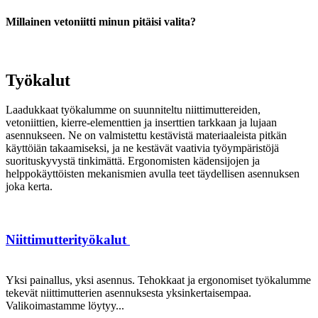
Millainen vetoniitti minun pitäisi valita?
Työkalut
Laadukkaat työkalumme on suunniteltu niittimuttereiden,
vetoniittien, kierre-elementtien ja inserttien tarkkaan ja lujaan
asennukseen. Ne on valmistettu kestävistä materiaaleista pitkän
käyttöiän takaamiseksi, ja ne kestävät vaativia työympäristöjä
suorituskyvystä tinkimättä. Ergonomisten kädensijojen ja
helppokäyttöisten mekanismien avulla teet täydellisen asennuksen
joka kerta.
Niittimutterityökalut
Yksi painallus, yksi asennus. Tehokkaat ja ergonomiset työkalumme
tekevät niittimutterien asennuksesta yksinkertaisempaa.
Valikoimastamme löytyy...