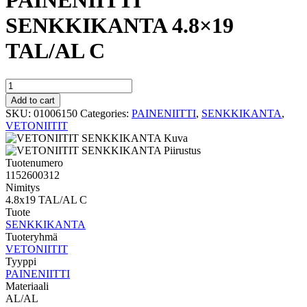
PAINENIITTI
SENKKIKANTA 4.8×19
TAL/AL C
PAINENIITTI
SENKKIKANTA
Add to cart
4.8x19
SKU:
01006150
Categories:
PAINENIITTI
,
SENKKIKANTA
,
TAL/AL
VETONIITIT
C
quantity
Tuotenumero
1152600312
Nimitys
4.8x19 TAL/AL C
Tuote
SENKKIKANTA
Tuoteryhmä
VETONIITIT
Tyyppi
PAINENIITTI
Materiaali
AL/AL