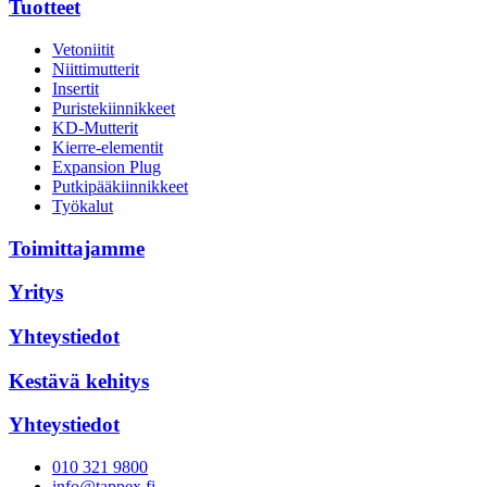
Tuotteet
Vetoniitit
Niittimutterit
Insertit
Puristekiinnikkeet
KD-Mutterit
Kierre-elementit
Expansion Plug
Putkipääkiinnikkeet
Työkalut
Toimittajamme
Yritys
Yhteystiedot
Kestävä kehitys
Yhteystiedot
010 321 9800
info@tappex.fi