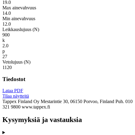
19.0
Max ainevahvuus
14.0
Min ainevahvuus
12.0
Leikkauslujuus (N)
900
k
2.0
p
27
Vetolujuus (N)
1120
Tiedostot
Lataa PDF
Tilaa näytteitä
Tappex Finland Oy
Mestarintie 30, 06150 Porvoo, Finland
Puh. 010
321 9800
www.tappex.fi
Kysymyksiä ja vastauksia