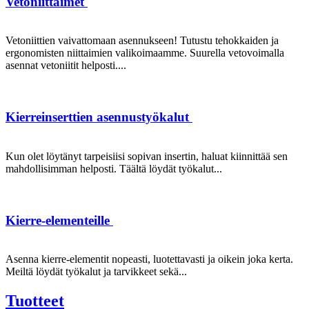
Vetoniittaimet
Vetoniittien vaivattomaan asennukseen! Tutustu tehokkaiden ja
ergonomisten niittaimien valikoimaamme. Suurella vetovoimalla
asennat vetoniitit helposti....
Kierreinserttien asennustyökalut
Kun olet löytänyt tarpeisiisi sopivan insertin, haluat kiinnittää sen
mahdollisimman helposti. Täältä löydät työkalut...
Kierre-elementeille
Asenna kierre-elementit nopeasti, luotettavasti ja oikein joka kerta.
Meiltä löydät työkalut ja tarvikkeet sekä...
Tuotteet