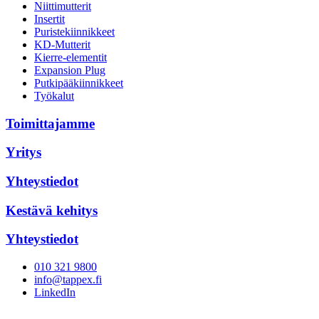
Niittimutterit
Insertit
Puristekiinnikkeet
KD-Mutterit
Kierre-elementit
Expansion Plug
Putkipääkiinnikkeet
Työkalut
Toimittajamme
Yritys
Yhteystiedot
Kestävä kehitys
Yhteystiedot
010 321 9800
info@tappex.fi
LinkedIn