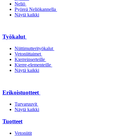
Neliö
Pyöreä Neliökannella
Näytä kaikki
Työkalut
Niittimutterityökalut
Vetoniittaimet
Kierreinserteille
Kierre-elementeille
Näytä kaikki
Erikoistuotteet
Turvaruuvit
Näytä kaikki
Tuotteet
Vetoniitit