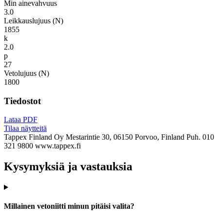
Min ainevahvuus
3.0
Leikkauslujuus (N)
1855
k
2.0
p
27
Vetolujuus (N)
1800
Tiedostot
Lataa PDF
Tilaa näytteitä
Tappex Finland Oy
Mestarintie 30, 06150 Porvoo, Finland
Puh. 010
321 9800
www.tappex.fi
Kysymyksiä ja vastauksia
Millainen vetoniitti minun pitäisi valita?