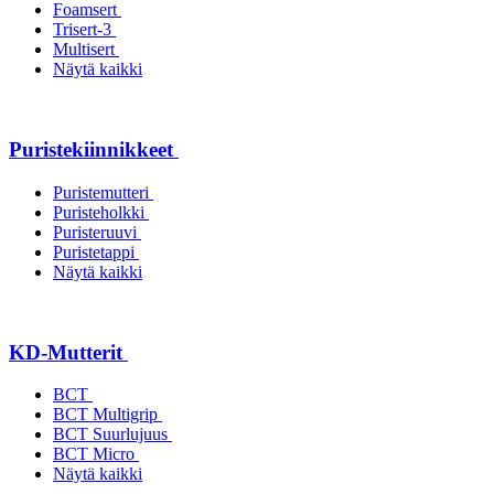
Foamsert
Trisert-3
Multisert
Näytä kaikki
Puristekiinnikkeet
Puristemutteri
Puristeholkki
Puristeruuvi
Puristetappi
Näytä kaikki
KD-Mutterit
BCT
BCT Multigrip
BCT Suurlujuus
BCT Micro
Näytä kaikki