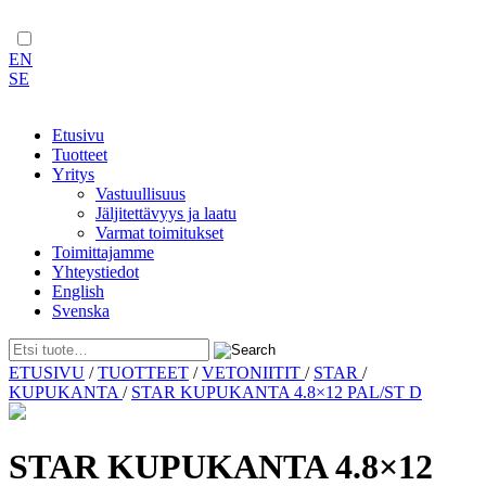
EN
SE
Etusivu
Tuotteet
Yritys
Vastuullisuus
Jäljitettävyys ja laatu
Varmat toimitukset
Toimittajamme
Yhteystiedot
English
Svenska
Skip
ETUSIVU
/
TUOTTEET
/
VETONIITIT
/
STAR
/
to
KUPUKANTA
/
STAR KUPUKANTA 4.8×12 PAL/ST D
content
STAR KUPUKANTA 4.8×12