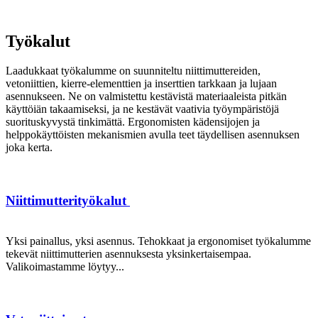
Työkalut
Laadukkaat työkalumme on suunniteltu niittimuttereiden,
vetoniittien, kierre-elementtien ja inserttien tarkkaan ja lujaan
asennukseen. Ne on valmistettu kestävistä materiaaleista pitkän
käyttöiän takaamiseksi, ja ne kestävät vaativia työympäristöjä
suorituskyvystä tinkimättä. Ergonomisten kädensijojen ja
helppokäyttöisten mekanismien avulla teet täydellisen asennuksen
joka kerta.
Niittimutterityökalut
Yksi painallus, yksi asennus. Tehokkaat ja ergonomiset työkalumme
tekevät niittimutterien asennuksesta yksinkertaisempaa.
Valikoimastamme löytyy...