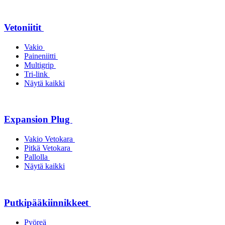
Vetoniitit
Vakio
Paineniitti
Multigrip
Tri-link
Näytä kaikki
Expansion Plug
Vakio Vetokara
Pitkä Vetokara
Pallolla
Näytä kaikki
Putkipääkiinnikkeet
Pyöreä