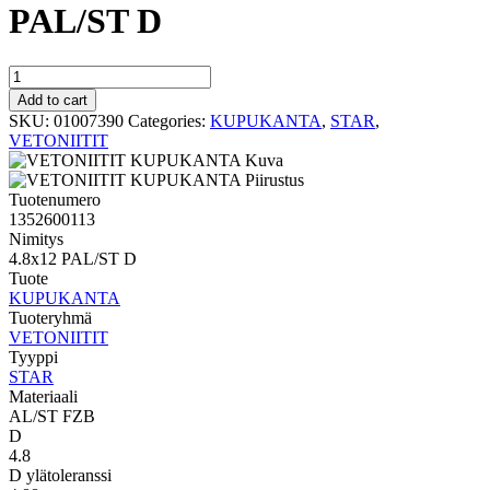
PAL/ST D
STAR
KUPUKANTA
Add to cart
4.8x12
SKU:
01007390
Categories:
KUPUKANTA
,
STAR
,
PAL/ST
VETONIITIT
D
quantity
Tuotenumero
1352600113
Nimitys
4.8x12 PAL/ST D
Tuote
KUPUKANTA
Tuoteryhmä
VETONIITIT
Tyyppi
STAR
Materiaali
AL/ST FZB
D
4.8
D ylätoleranssi