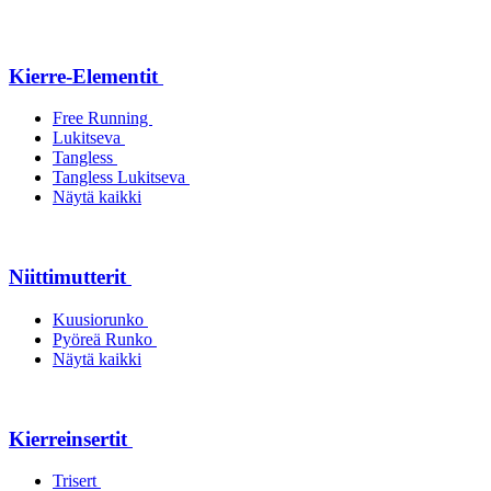
Kierre-Elementit
Free Running
Lukitseva
Tangless
Tangless Lukitseva
Näytä kaikki
Niittimutterit
Kuusiorunko
Pyöreä Runko
Näytä kaikki
Kierreinsertit
Trisert