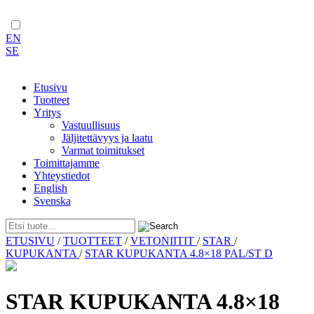
EN
SE
Etusivu
Tuotteet
Yritys
Vastuullisuus
Jäljitettävyys ja laatu
Varmat toimitukset
Toimittajamme
Yhteystiedot
English
Svenska
Skip
ETUSIVU
/
TUOTTEET
/
VETONIITIT
/
STAR
/
to
KUPUKANTA
/
STAR KUPUKANTA 4.8×18 PAL/ST D
content
STAR KUPUKANTA 4.8×18