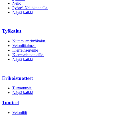
Neliö
Pyöreä Neliökannella
Näytä kaikki
Työkalut
Niittimutterityökalut
Vetoniittaimet
Kierreinserteille
Kierre-elementeille
Näytä kaikki
Erikoistuotteet
Turvaruuvit
Näytä kaikki
Tuotteet
Vetoniitit