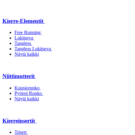
Kierre-Elementit
Free Running
Lukitseva
Tangless
Tangless Lukitseva
Näytä kaikki
Niittimutterit
Kuusiorunko
Pyöreä Runko
Näytä kaikki
Kierreinsertit
Trisert