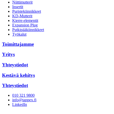
Niittimutterit
Insertit
Puristekiinnikkeet
KD-Mutterit
Kierre-elementit
Expansion Plug
Putkipääkiinnikkeet
Työkalut
Toimittajamme
Yritys
Yhteystiedot
Kestävä kehitys
Yhteystiedot
010 321 9800
info@tappex.fi
LinkedIn