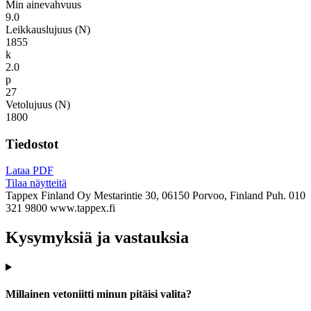
Min ainevahvuus
9.0
Leikkauslujuus (N)
1855
k
2.0
p
27
Vetolujuus (N)
1800
Tiedostot
Lataa PDF
Tilaa näytteitä
Tappex Finland Oy
Mestarintie 30, 06150 Porvoo, Finland
Puh. 010
321 9800
www.tappex.fi
Kysymyksiä ja vastauksia
Millainen vetoniitti minun pitäisi valita?