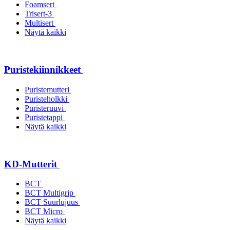
Foamsert
Trisert-3
Multisert
Näytä kaikki
Puristekiinnikkeet
Puristemutteri
Puristeholkki
Puristeruuvi
Puristetappi
Näytä kaikki
KD-Mutterit
BCT
BCT Multigrip
BCT Suurlujuus
BCT Micro
Näytä kaikki