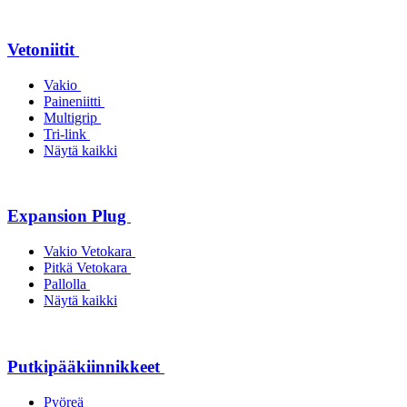
Vetoniitit
Vakio
Paineniitti
Multigrip
Tri-link
Näytä kaikki
Expansion Plug
Vakio Vetokara
Pitkä Vetokara
Pallolla
Näytä kaikki
Putkipääkiinnikkeet
Pyöreä