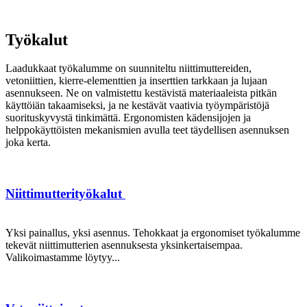
Työkalut
Laadukkaat työkalumme on suunniteltu niittimuttereiden,
vetoniittien, kierre-elementtien ja inserttien tarkkaan ja lujaan
asennukseen. Ne on valmistettu kestävistä materiaaleista pitkän
käyttöiän takaamiseksi, ja ne kestävät vaativia työympäristöjä
suorituskyvystä tinkimättä. Ergonomisten kädensijojen ja
helppokäyttöisten mekanismien avulla teet täydellisen asennuksen
joka kerta.
Niittimutterityökalut
Yksi painallus, yksi asennus. Tehokkaat ja ergonomiset työkalumme
tekevät niittimutterien asennuksesta yksinkertaisempaa.
Valikoimastamme löytyy...