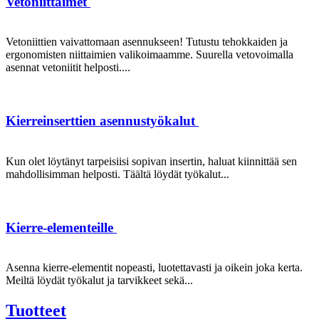
Vetoniittaimet
Vetoniittien vaivattomaan asennukseen! Tutustu tehokkaiden ja
ergonomisten niittaimien valikoimaamme. Suurella vetovoimalla
asennat vetoniitit helposti....
Kierreinserttien asennustyökalut
Kun olet löytänyt tarpeisiisi sopivan insertin, haluat kiinnittää sen
mahdollisimman helposti. Täältä löydät työkalut...
Kierre-elementeille
Asenna kierre-elementit nopeasti, luotettavasti ja oikein joka kerta.
Meiltä löydät työkalut ja tarvikkeet sekä...
Tuotteet