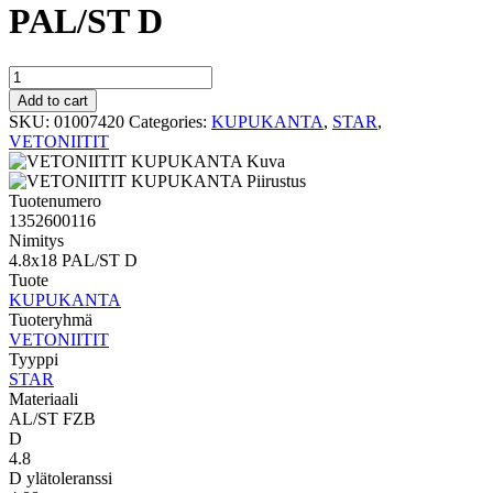
PAL/ST D
STAR
KUPUKANTA
Add to cart
4.8x18
SKU:
01007420
Categories:
KUPUKANTA
,
STAR
,
PAL/ST
VETONIITIT
D
quantity
Tuotenumero
1352600116
Nimitys
4.8x18 PAL/ST D
Tuote
KUPUKANTA
Tuoteryhmä
VETONIITIT
Tyyppi
STAR
Materiaali
AL/ST FZB
D
4.8
D ylätoleranssi