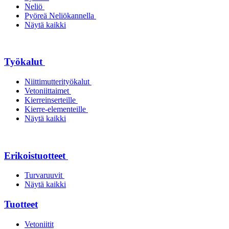
Neliö
Pyöreä Neliökannella
Näytä kaikki
Työkalut
Niittimutterityökalut
Vetoniittaimet
Kierreinserteille
Kierre-elementeille
Näytä kaikki
Erikoistuotteet
Turvaruuvit
Näytä kaikki
Tuotteet
Vetoniitit