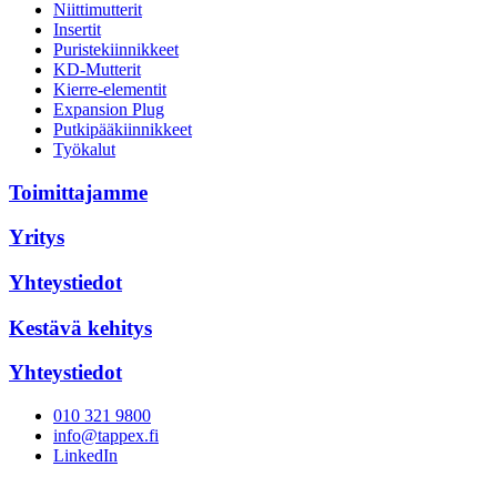
Niittimutterit
Insertit
Puristekiinnikkeet
KD-Mutterit
Kierre-elementit
Expansion Plug
Putkipääkiinnikkeet
Työkalut
Toimittajamme
Yritys
Yhteystiedot
Kestävä kehitys
Yhteystiedot
010 321 9800
info@tappex.fi
LinkedIn