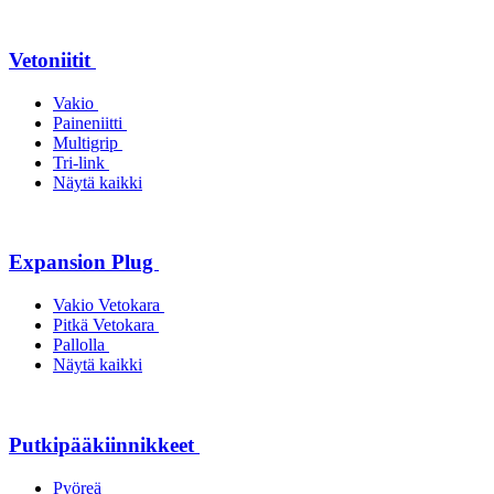
Vetoniitit
Vakio
Paineniitti
Multigrip
Tri-link
Näytä kaikki
Expansion Plug
Vakio Vetokara
Pitkä Vetokara
Pallolla
Näytä kaikki
Putkipääkiinnikkeet
Pyöreä