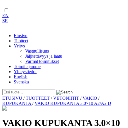
EN
SE
Etusivu
Tuotteet
Yritys
Vastuullisuus
Jäljitettävyys ja laatu
Varmat toimitukset
Toimittajamme
Yhteystiedot
English
Svenska
Skip
ETUSIVU
/
TUOTTEET
/
VETONIITIT
/
VAKIO
/
to
KUPUKANTA
/
VAKIO KUPUKANTA 3.0×10 A2/A2 D
content
VAKIO KUPUKANTA 3.0×10