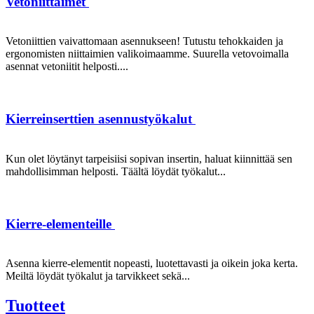
Vetoniittaimet
Vetoniittien vaivattomaan asennukseen! Tutustu tehokkaiden ja
ergonomisten niittaimien valikoimaamme. Suurella vetovoimalla
asennat vetoniitit helposti....
Kierreinserttien asennustyökalut
Kun olet löytänyt tarpeisiisi sopivan insertin, haluat kiinnittää sen
mahdollisimman helposti. Täältä löydät työkalut...
Kierre-elementeille
Asenna kierre-elementit nopeasti, luotettavasti ja oikein joka kerta.
Meiltä löydät työkalut ja tarvikkeet sekä...
Tuotteet