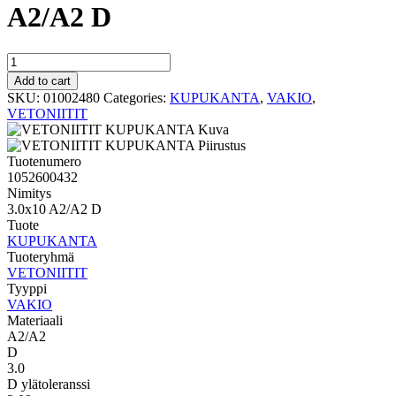
A2/A2 D
VAKIO
KUPUKANTA
Add to cart
3.0x10
SKU:
01002480
Categories:
KUPUKANTA
,
VAKIO
,
A2/A2
VETONIITIT
D
quantity
Tuotenumero
1052600432
Nimitys
3.0x10 A2/A2 D
Tuote
KUPUKANTA
Tuoteryhmä
VETONIITIT
Tyyppi
VAKIO
Materiaali
A2/A2
D
3.0
D ylätoleranssi