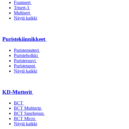
Foamsert
Trisert-3
Multisert
Näytä kaikki
Puristekiinnikkeet
Puristemutteri
Puristeholkki
Puristeruuvi
Puristetappi
Näytä kaikki
KD-Mutterit
BCT
BCT Multigrip
BCT Suurlujuus
BCT Micro
Näytä kaikki