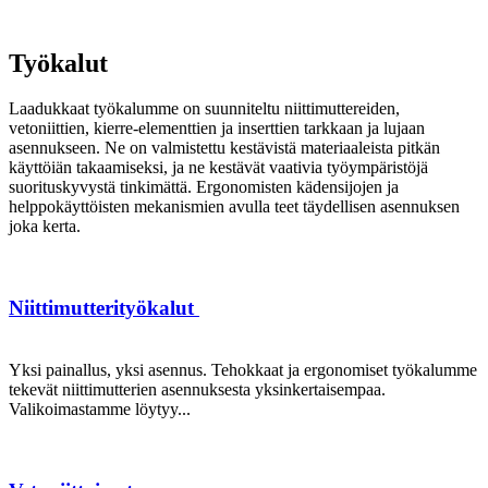
Työkalut
Laadukkaat työkalumme on suunniteltu niittimuttereiden,
vetoniittien, kierre-elementtien ja inserttien tarkkaan ja lujaan
asennukseen. Ne on valmistettu kestävistä materiaaleista pitkän
käyttöiän takaamiseksi, ja ne kestävät vaativia työympäristöjä
suorituskyvystä tinkimättä. Ergonomisten kädensijojen ja
helppokäyttöisten mekanismien avulla teet täydellisen asennuksen
joka kerta.
Niittimutterityökalut
Yksi painallus, yksi asennus. Tehokkaat ja ergonomiset työkalumme
tekevät niittimutterien asennuksesta yksinkertaisempaa.
Valikoimastamme löytyy...