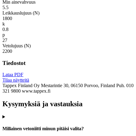
Min ainevahvuus
5.5
Leikkauslujuus (N)
1800
k
0.8
p
27
Vetolujuus (N)
2200
Tiedostot
Lataa PDF
Tilaa näytteitä
Tappex Finland Oy
Mestarintie 30, 06150 Porvoo, Finland
Puh. 010
321 9800
www.tappex.fi
Kysymyksiä ja vastauksia
Millainen vetoniitti minun pitäisi valita?