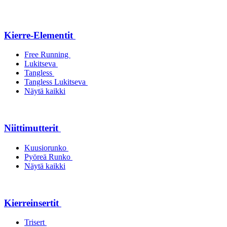
Kierre-Elementit
Free Running
Lukitseva
Tangless
Tangless Lukitseva
Näytä kaikki
Niittimutterit
Kuusiorunko
Pyöreä Runko
Näytä kaikki
Kierreinsertit
Trisert