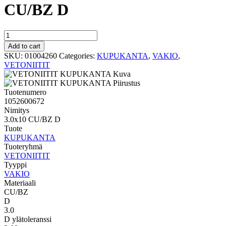
CU/BZ D
VAKIO
KUPUKANTA
Add to cart
3.0x10
SKU:
01004260
Categories:
KUPUKANTA
,
VAKIO
,
CU/BZ
VETONIITIT
D
quantity
Tuotenumero
1052600672
Nimitys
3.0x10 CU/BZ D
Tuote
KUPUKANTA
Tuoteryhmä
VETONIITIT
Tyyppi
VAKIO
Materiaali
CU/BZ
D
3.0
D ylätoleranssi