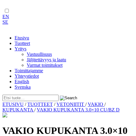
EN
SE
Etusivu
Tuotteet
Yritys
Vastuullisuus
Jäljitettävyys ja laatu
Varmat toimitukset
Toimittajamme
Yhteystiedot
English
Svenska
Skip
ETUSIVU
/
TUOTTEET
/
VETONIITIT
/
VAKIO
/
to
KUPUKANTA
/
VAKIO KUPUKANTA 3.0×10 CU/BZ D
content
VAKIO KUPUKANTA 3.0×10