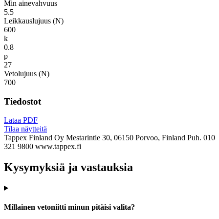
Min ainevahvuus
5.5
Leikkauslujuus (N)
600
k
0.8
p
27
Vetolujuus (N)
700
Tiedostot
Lataa PDF
Tilaa näytteitä
Tappex Finland Oy
Mestarintie 30, 06150 Porvoo, Finland
Puh. 010
321 9800
www.tappex.fi
Kysymyksiä ja vastauksia
Millainen vetoniitti minun pitäisi valita?