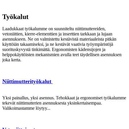
Työkalut
Laadukkaat työkalumme on suunniteltu niittimuttereiden,
vetoniittien, kierre-elementtien ja inserttien tarkkaan ja lujaan
asennukseen. Ne on valmistettu kestävistä materiaaleista pitkän
käyttöiän takaamiseksi, ja ne kestävät vaativia työympäristöjä
suorituskyvystä tinkimättä. Ergonomisten kädensijojen ja
helppokäyttöisten mekanismien avulla teet täydellisen asennuksen
joka kerta.
Niittimutterityökalut
Yksi painallus, yksi asennus. Tehokkaat ja ergonomiset työkalumme
tekevät niittimutterien asennuksesta yksinkertaisempaa.
Valikoimastamme löytyy...