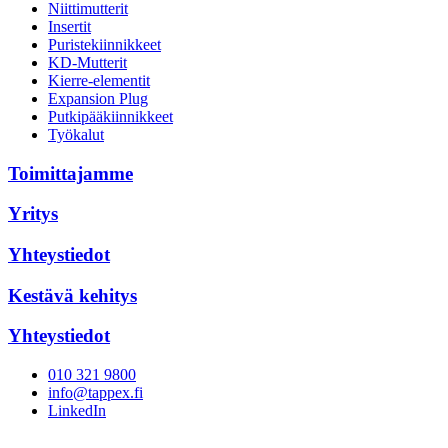
Niittimutterit
Insertit
Puristekiinnikkeet
KD-Mutterit
Kierre-elementit
Expansion Plug
Putkipääkiinnikkeet
Työkalut
Toimittajamme
Yritys
Yhteystiedot
Kestävä kehitys
Yhteystiedot
010 321 9800
info@tappex.fi
LinkedIn