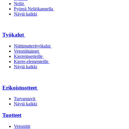
Neliö
Pyöreä Neliökannella
Näytä kaikki
Työkalut
Niittimutterityökalut
Vetoniittaimet
Kierreinserteille
Kierre-elementeille
Näytä kaikki
Erikoistuotteet
Turvaruuvit
Näytä kaikki
Tuotteet
Vetoniitit