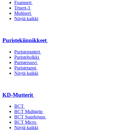
Foamsert
Trisert-3
Multisert
Näytä kaikki
Puristekiinnikkeet
Puristemutteri
Puristeholkki
Puristeruuvi
Puristetappi
Näytä kaikki
KD-Mutterit
BCT
BCT Multigrip
BCT Suurlujuus
BCT Micro
Näytä kaikki