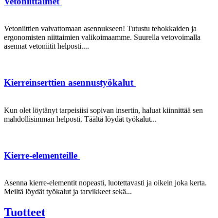
Vetoniittaimet
Vetoniittien vaivattomaan asennukseen! Tutustu tehokkaiden ja
ergonomisten niittaimien valikoimaamme. Suurella vetovoimalla
asennat vetoniitit helposti....
Kierreinserttien asennustyökalut
Kun olet löytänyt tarpeisiisi sopivan insertin, haluat kiinnittää sen
mahdollisimman helposti. Täältä löydät työkalut...
Kierre-elementeille
Asenna kierre-elementit nopeasti, luotettavasti ja oikein joka kerta.
Meiltä löydät työkalut ja tarvikkeet sekä...
Tuotteet