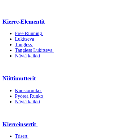
Kierre-Elementit
Free Running
Lukitseva
Tangless
Tangless Lukitseva
Näytä kaikki
Niittimutterit
Kuusiorunko
Pyöreä Runko
Näytä kaikki
Kierreinsertit
Trisert