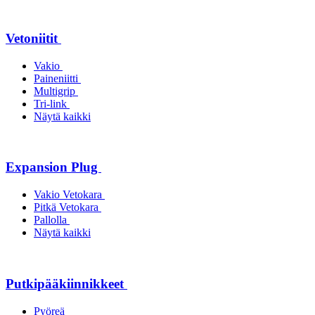
Vetoniitit
Vakio
Paineniitti
Multigrip
Tri-link
Näytä kaikki
Expansion Plug
Vakio Vetokara
Pitkä Vetokara
Pallolla
Näytä kaikki
Putkipääkiinnikkeet
Pyöreä