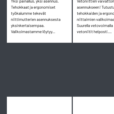
Yksi painallus, yksi asennus.
Vetoniittien vaivatt
Tehokkaat ja ergonomiset
asennukseen! Tutust
työkalumme tekevät
tehokkaiden ja ergon
niittimutterien asennuksesta
niittaimien valikoim
yksinkertaisempaa.
Suurella vetovoimalla
Valikoimastamme löytyy...
vetoniitit helposti....