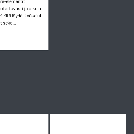
rre-elementit
uotettavasti ja oikein
Meiltä löydät työkalut
t sekä...