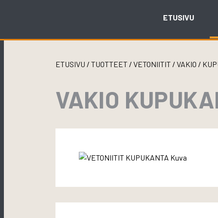
Skip
to
ETUSIVU
content
ETUSIVU
/
TUOTTEET
/
VETONIITIT
/
VAKIO
/
KUP
VAKIO KUPUKAN