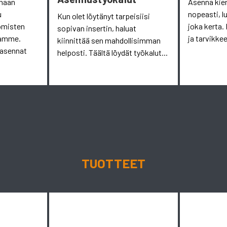
omaan
Asenna kie
u
nopeasti, l
Kun olet löytänyt tarpeisiisi
omisten
joka kerta. 
sopivan insertin, haluat
aamme.
ja tarvikkee
kiinnittää sen mahdollisimman
 asennat
helposti. Täältä löydät työkalut...
TUOTTEET