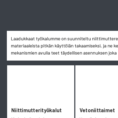
Laadukkaat työkalumme on suunniteltu niittimuttereid
materiaaleista pitkän käyttöiän takaamiseksi, ja ne k
mekanismien avulla teet täydellisen asennuksen joka 
Niittimutterityökalut
Vetoniittaimet