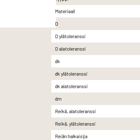
Materiaali
D
D ylätoleranssi
D alatoleranssi
dk
dk ylätoleranssi
dk alatoleranssi
dm
Reikä, alatoleranssi
Reikä, ylätoleranssi
Reiän halkaisija