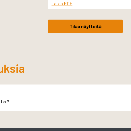
Lataa PDF
Tilaa näytteitä
uksia
ita?