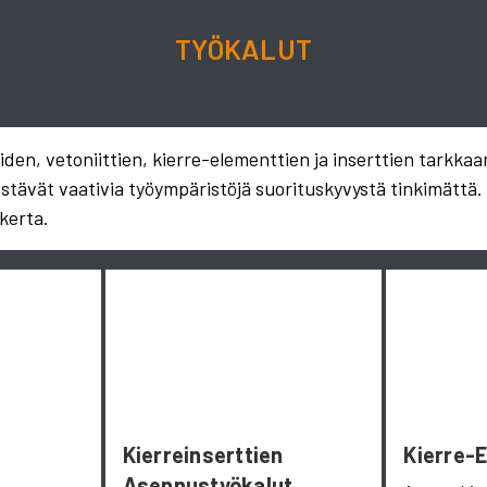
TYÖKALUT
en, vetoniittien, kierre-elementtien ja inserttien tarkkaa
estävät vaativia työympäristöjä suorituskyvystä tinkimättä
kerta.
Kierreinserttien
Kierre-
Asennustyökalut