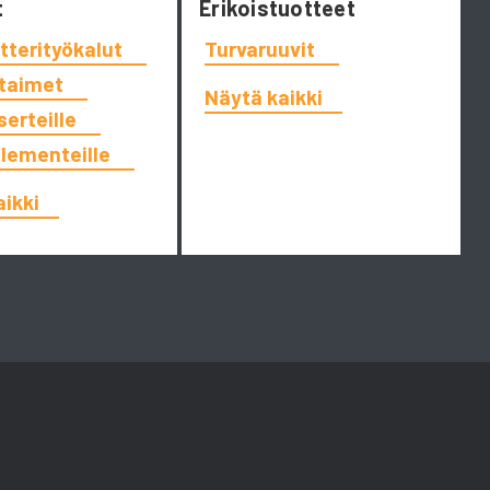
t
Erikoistuotteet
tterityökalut
Turvaruuvit
ttaimet
Näytä kaikki
serteille
elementeille
aikki