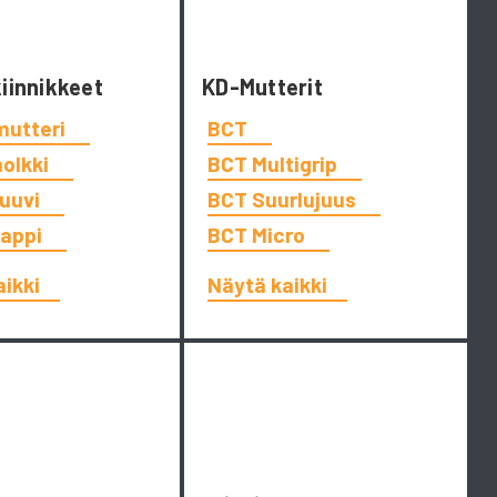
kiinnikkeet
KD-Mutterit
mutteri
BCT
holkki
BCT Multigrip
ruuvi
BCT Suurlujuus
tappi
BCT Micro
aikki
Näytä kaikki