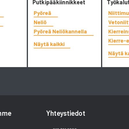
Putkipääkiinnikkeet
Työkalu
Pyöreä
Niittimu
Neliö
Vetonii
Pyöreä Neliökannella
Kierrein
Kierre-
Näytä kaikki
Näytä k
amme
Yhteystiedot