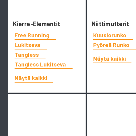
Kierre-Elementit
Niittimutterit
Free Running
Kuusiorunko
Lukitseva
Pyöreä Runko
Tangless
Näytä kaikki
Tangless Lukitseva
Näytä kaikki