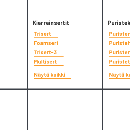
Kierreinsertit
Puriste
Trisert
Puriste
Foamsert
Puriste
Trisert-3
Puriste
Multisert
Puriste
Näytä kaikki
Näytä k