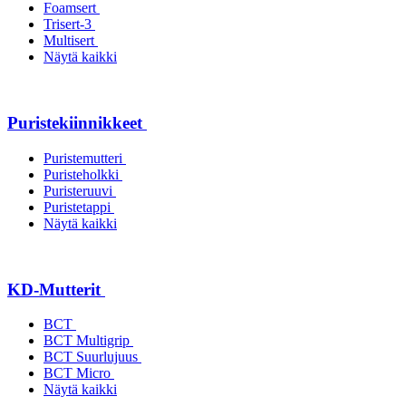
Foamsert
Trisert-3
Multisert
Näytä kaikki
Puristekiinnikkeet
Puristemutteri
Puristeholkki
Puristeruuvi
Puristetappi
Näytä kaikki
KD-Mutterit
BCT
BCT Multigrip
BCT Suurlujuus
BCT Micro
Näytä kaikki