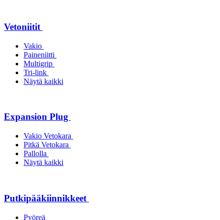
Vetoniitit
Vakio
Paineniitti
Multigrip
Tri-link
Näytä kaikki
Expansion Plug
Vakio Vetokara
Pitkä Vetokara
Pallolla
Näytä kaikki
Putkipääkiinnikkeet
Pyöreä