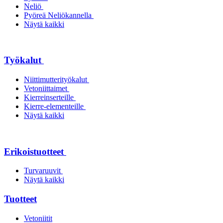
Neliö
Pyöreä Neliökannella
Näytä kaikki
Työkalut
Niittimutterityökalut
Vetoniittaimet
Kierreinserteille
Kierre-elementeille
Näytä kaikki
Erikoistuotteet
Turvaruuvit
Näytä kaikki
Tuotteet
Vetoniitit