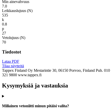
Min ainevahvuus
7.0
Leikkauslujuus (N)
535
k
0.8
p
27
Vetolujuus (N)
70
Tiedostot
Lataa PDF
Tilaa näytteitä
Tappex Finland Oy
Mestarintie 30, 06150 Porvoo, Finland
Puh. 010
321 9800
www.tappex.fi
Kysymyksiä ja vastauksia
Millainen vetoniitti minun pitäisi valita?