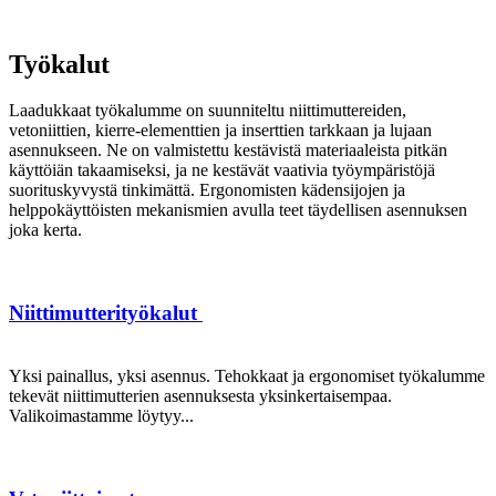
Työkalut
Laadukkaat työkalumme on suunniteltu niittimuttereiden,
vetoniittien, kierre-elementtien ja inserttien tarkkaan ja lujaan
asennukseen. Ne on valmistettu kestävistä materiaaleista pitkän
käyttöiän takaamiseksi, ja ne kestävät vaativia työympäristöjä
suorituskyvystä tinkimättä. Ergonomisten kädensijojen ja
helppokäyttöisten mekanismien avulla teet täydellisen asennuksen
joka kerta.
Niittimutterityökalut
Yksi painallus, yksi asennus. Tehokkaat ja ergonomiset työkalumme
tekevät niittimutterien asennuksesta yksinkertaisempaa.
Valikoimastamme löytyy...