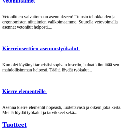
Vetoniittaimet
Vetoniittien vaivattomaan asennukseen! Tutustu tehokkaiden ja
ergonomisten niittaimien valikoimaamme. Suurella vetovoimalla
asennat vetoniitit helposti....
Kierreinserttien asennustyökalut
Kun olet löytänyt tarpeisiisi sopivan insertin, haluat kiinnittää sen
mahdollisimman helposti. Täältä löydät työkalut...
Kierre-elementeille
Asenna kierre-elementit nopeasti, luotettavasti ja oikein joka kerta.
Meiltä löydät työkalut ja tarvikkeet sekä...
Tuotteet