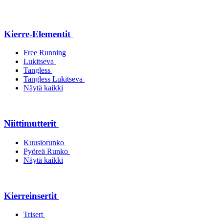
Kierre-Elementit
Free Running
Lukitseva
Tangless
Tangless Lukitseva
Näytä kaikki
Niittimutterit
Kuusiorunko
Pyöreä Runko
Näytä kaikki
Kierreinsertit
Trisert