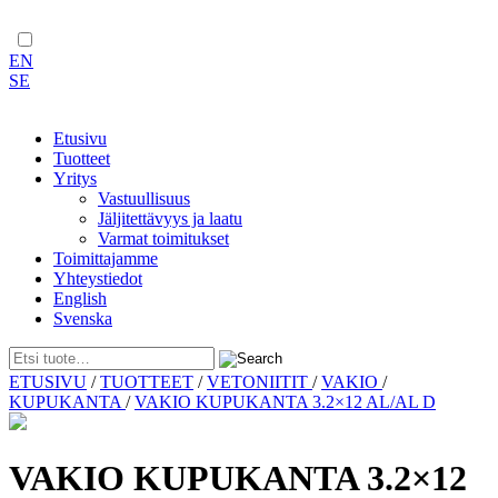
EN
SE
Etusivu
Tuotteet
Yritys
Vastuullisuus
Jäljitettävyys ja laatu
Varmat toimitukset
Toimittajamme
Yhteystiedot
English
Svenska
Skip
ETUSIVU
/
TUOTTEET
/
VETONIITIT
/
VAKIO
/
to
KUPUKANTA
/
VAKIO KUPUKANTA 3.2×12 AL/AL D
content
VAKIO KUPUKANTA 3.2×12