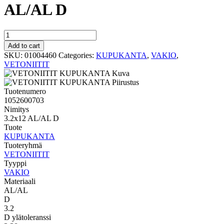
AL/AL D
VAKIO
KUPUKANTA
Add to cart
3.2x12
SKU:
01004460
Categories:
KUPUKANTA
,
VAKIO
,
AL/AL
VETONIITIT
D
quantity
Tuotenumero
1052600703
Nimitys
3.2x12 AL/AL D
Tuote
KUPUKANTA
Tuoteryhmä
VETONIITIT
Tyyppi
VAKIO
Materiaali
AL/AL
D
3.2
D ylätoleranssi