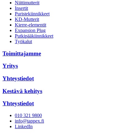
Niittimutterit
Insertit
Puristekiinnikkeet
KD-Mutterit
Kierre-elementit
Expansion Plug
Putkipääkiinnikkeet
Työkalut
Toimittajamme
Yritys
Yhteystiedot
Kestävä kehitys
Yhteystiedot
010 321 9800
info@tappex.fi
LinkedIn