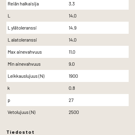
Reiän halkaisija
3.3
L
14.0
L ylätoleranssi
14.9
L alatoleranssi
14.0
Max ainevahvuus
11.0
Min ainevahvuus
9.0
Leikkauslujuus (N)
1900
k
0.8
p
27
Vetolujuus (N)
2500
Tiedostot