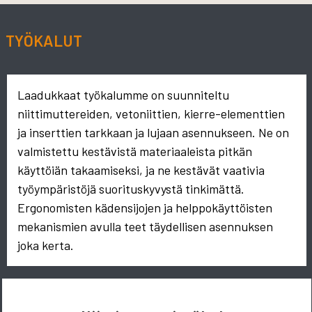
TYÖKALUT
Laadukkaat työkalumme on suunniteltu
niittimuttereiden, vetoniittien, kierre-elementtien
ja inserttien tarkkaan ja lujaan asennukseen. Ne on
valmistettu kestävistä materiaaleista pitkän
käyttöiän takaamiseksi, ja ne kestävät vaativia
työympäristöjä suorituskyvystä tinkimättä.
Ergonomisten kädensijojen ja helppokäyttöisten
mekanismien avulla teet täydellisen asennuksen
joka kerta.