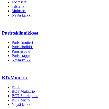
Foamsert
Trisert-3
Multisert
Näytä kaikki
Puristekiinnikkeet
Puristemutteri
Puristeholkki
Puristeruuvi
Puristetappi
Näytä kaikki
KD-Mutterit
BCT
BCT Multigrip
BCT Suurlujuus
BCT Micro
Näytä kaikki