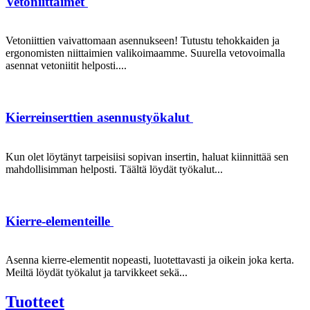
Vetoniittaimet
Vetoniittien vaivattomaan asennukseen! Tutustu tehokkaiden ja
ergonomisten niittaimien valikoimaamme. Suurella vetovoimalla
asennat vetoniitit helposti....
Kierreinserttien asennustyökalut
Kun olet löytänyt tarpeisiisi sopivan insertin, haluat kiinnittää sen
mahdollisimman helposti. Täältä löydät työkalut...
Kierre-elementeille
Asenna kierre-elementit nopeasti, luotettavasti ja oikein joka kerta.
Meiltä löydät työkalut ja tarvikkeet sekä...
Tuotteet