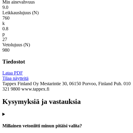
Min ainevahvuus
9.0
Leikkauslujuus (N)
760
k
0.8
p
27
Vetolujuus (N)
980
Tiedostot
Lataa PDF
Tilaa näytteitä
Tappex Finland Oy
Mestarintie 30, 06150 Porvoo, Finland
Puh. 010
321 9800
www.tappex.fi
Kysymyksiä ja vastauksia
Millainen vetoniitti minun pitäisi valita?