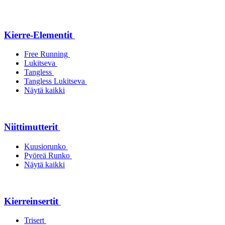
Kierre-Elementit
Free Running
Lukitseva
Tangless
Tangless Lukitseva
Näytä kaikki
Niittimutterit
Kuusiorunko
Pyöreä Runko
Näytä kaikki
Kierreinsertit
Trisert