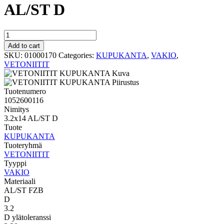
AL/ST D
VAKIO
KUPUKANTA
Add to cart
3.2x14
SKU:
01000170
Categories:
KUPUKANTA
,
VAKIO
,
AL/ST
VETONIITIT
D
quantity
Tuotenumero
1052600116
Nimitys
3.2x14 AL/ST D
Tuote
KUPUKANTA
Tuoteryhmä
VETONIITIT
Tyyppi
VAKIO
Materiaali
AL/ST FZB
D
3.2
D ylätoleranssi