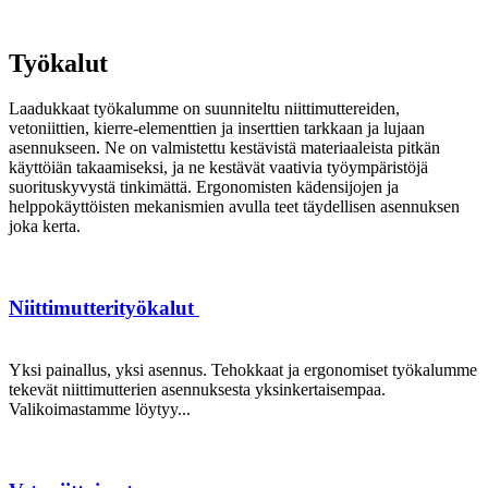
Työkalut
Laadukkaat työkalumme on suunniteltu niittimuttereiden,
vetoniittien, kierre-elementtien ja inserttien tarkkaan ja lujaan
asennukseen. Ne on valmistettu kestävistä materiaaleista pitkän
käyttöiän takaamiseksi, ja ne kestävät vaativia työympäristöjä
suorituskyvystä tinkimättä. Ergonomisten kädensijojen ja
helppokäyttöisten mekanismien avulla teet täydellisen asennuksen
joka kerta.
Niittimutterityökalut
Yksi painallus, yksi asennus. Tehokkaat ja ergonomiset työkalumme
tekevät niittimutterien asennuksesta yksinkertaisempaa.
Valikoimastamme löytyy...