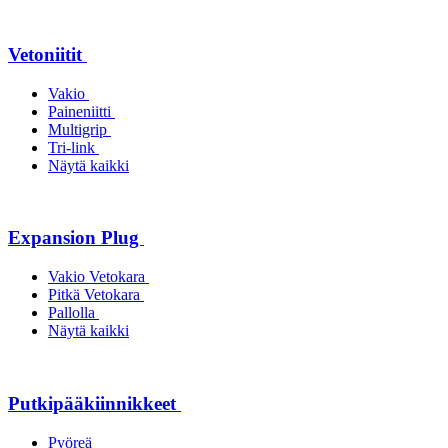
Vetoniitit
Vakio
Paineniitti
Multigrip
Tri-link
Näytä kaikki
Expansion Plug
Vakio Vetokara
Pitkä Vetokara
Pallolla
Näytä kaikki
Putkipääkiinnikkeet
Pyöreä