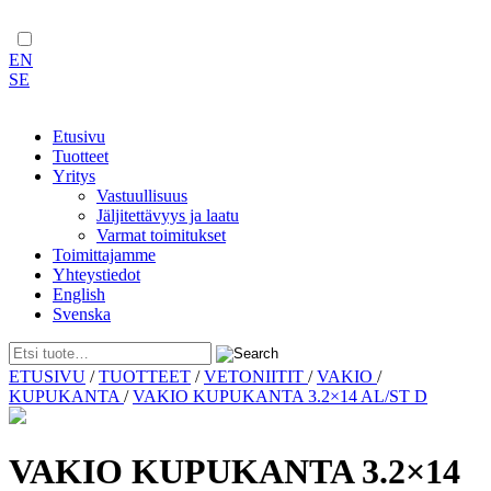
EN
SE
Etusivu
Tuotteet
Yritys
Vastuullisuus
Jäljitettävyys ja laatu
Varmat toimitukset
Toimittajamme
Yhteystiedot
English
Svenska
Skip
ETUSIVU
/
TUOTTEET
/
VETONIITIT
/
VAKIO
/
to
KUPUKANTA
/
VAKIO KUPUKANTA 3.2×14 AL/ST D
content
VAKIO KUPUKANTA 3.2×14