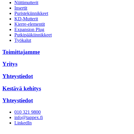
Niittimutterit
Insertit
Puristekiinnikkeet
KD-Mutterit
Kierre-elementit
Expansion Plug
Putkipääkiinnikkeet
Työkalut
Toimittajamme
Yritys
Yhteystiedot
Kestävä kehitys
Yhteystiedot
010 321 9800
info@tappex.fi
LinkedIn