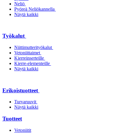
Neliö
Pyöreä Neliökannella
Näytä kaikki
Työkalut
Niittimutterityökalut
Vetoniittaimet
Kierreinserteille
Kierre-elementeille
Näytä kaikki
Erikoistuotteet
Turvaruuvit
Näytä kaikki
Tuotteet
Vetoniitit