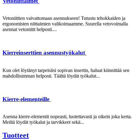
Vetoniittaimet
Vetoniittien vaivattomaan asennukseen! Tutustu tehokkaiden ja
ergonomisten niittaimien valikoimaamme. Suurella vetovoimalla
asennat vetoniitit helposti....
Kierreinserttien asennustyökalut
Kun olet löytänyt tarpeisiisi sopivan insertin, haluat kiinnittää sen
mahdollisimman helposti. Täältä löydät työkalut...
Kierre-elementeille
Asenna kierre-elementit nopeasti, luotettavasti ja oikein joka kerta.
Meiltä löydät työkalut ja tarvikkeet sekä...
Tuotteet