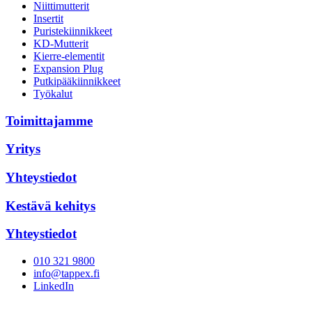
Niittimutterit
Insertit
Puristekiinnikkeet
KD-Mutterit
Kierre-elementit
Expansion Plug
Putkipääkiinnikkeet
Työkalut
Toimittajamme
Yritys
Yhteystiedot
Kestävä kehitys
Yhteystiedot
010 321 9800
info@tappex.fi
LinkedIn