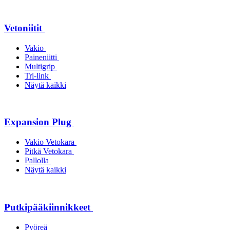
Vetoniitit
Vakio
Paineniitti
Multigrip
Tri-link
Näytä kaikki
Expansion Plug
Vakio Vetokara
Pitkä Vetokara
Pallolla
Näytä kaikki
Putkipääkiinnikkeet
Pyöreä