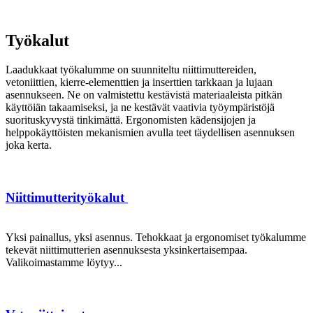
Työkalut
Laadukkaat työkalumme on suunniteltu niittimuttereiden,
vetoniittien, kierre-elementtien ja inserttien tarkkaan ja lujaan
asennukseen. Ne on valmistettu kestävistä materiaaleista pitkän
käyttöiän takaamiseksi, ja ne kestävät vaativia työympäristöjä
suorituskyvystä tinkimättä. Ergonomisten kädensijojen ja
helppokäyttöisten mekanismien avulla teet täydellisen asennuksen
joka kerta.
Niittimutterityökalut
Yksi painallus, yksi asennus. Tehokkaat ja ergonomiset työkalumme
tekevät niittimutterien asennuksesta yksinkertaisempaa.
Valikoimastamme löytyy...