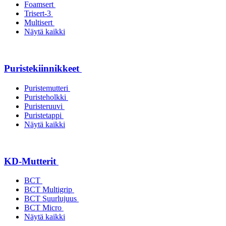
Foamsert
Trisert-3
Multisert
Näytä kaikki
Puristekiinnikkeet
Puristemutteri
Puristeholkki
Puristeruuvi
Puristetappi
Näytä kaikki
KD-Mutterit
BCT
BCT Multigrip
BCT Suurlujuus
BCT Micro
Näytä kaikki