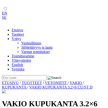
EN
SE
Etusivu
Tuotteet
Yritys
Vastuullisuus
Jäljitettävyys ja laatu
Varmat toimitukset
Toimittajamme
Yhteystiedot
English
Svenska
Skip
ETUSIVU
/
TUOTTEET
/
VETONIITIT
/
VAKIO
/
to
KUPUKANTA
/
VAKIO KUPUKANTA 3.2×6 CU/ST D
content
VAKIO KUPUKANTA 3.2×6