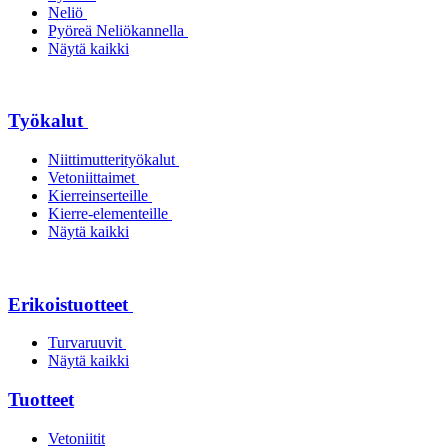
Neliö
Pyöreä Neliökannella
Näytä kaikki
Työkalut
Niittimutterityökalut
Vetoniittaimet
Kierreinserteille
Kierre-elementeille
Näytä kaikki
Erikoistuotteet
Turvaruuvit
Näytä kaikki
Tuotteet
Vetoniitit