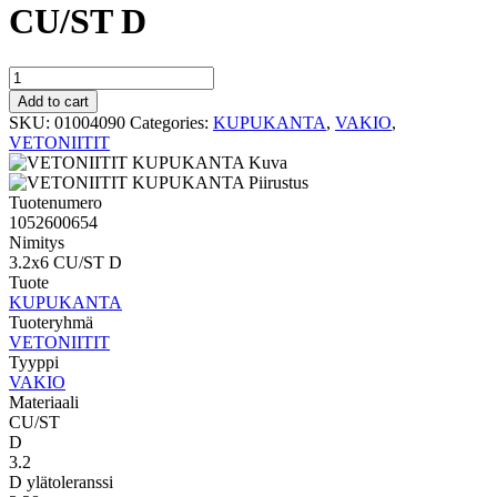
CU/ST D
VAKIO
KUPUKANTA
Add to cart
3.2x6
SKU:
01004090
Categories:
KUPUKANTA
,
VAKIO
,
CU/ST
VETONIITIT
D
quantity
Tuotenumero
1052600654
Nimitys
3.2x6 CU/ST D
Tuote
KUPUKANTA
Tuoteryhmä
VETONIITIT
Tyyppi
VAKIO
Materiaali
CU/ST
D
3.2
D ylätoleranssi