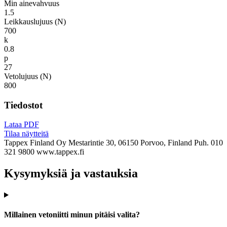
Min ainevahvuus
1.5
Leikkauslujuus (N)
700
k
0.8
p
27
Vetolujuus (N)
800
Tiedostot
Lataa PDF
Tilaa näytteitä
Tappex Finland Oy
Mestarintie 30, 06150 Porvoo, Finland
Puh. 010
321 9800
www.tappex.fi
Kysymyksiä ja vastauksia
Millainen vetoniitti minun pitäisi valita?