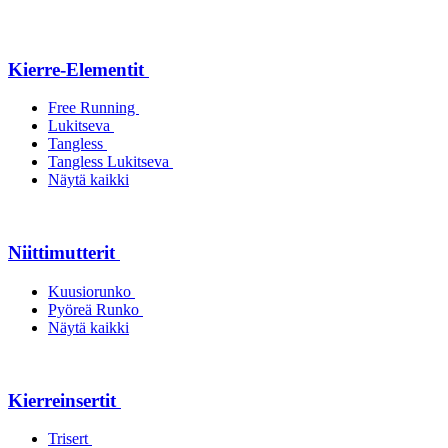
Kierre-Elementit
Free Running
Lukitseva
Tangless
Tangless Lukitseva
Näytä kaikki
Niittimutterit
Kuusiorunko
Pyöreä Runko
Näytä kaikki
Kierreinsertit
Trisert