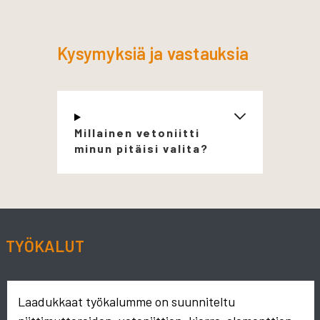
Kysymyksiä ja vastauksia
Millainen vetoniitti
minun pitäisi valita?
TYÖKALUT
Laadukkaat työkalumme on suunniteltu