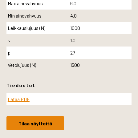
Max ainevahvuus
6.0
Min ainevahvuus
4.0
Leikkauslujuus (N)
1000
k
1.0
p
27
Vetolujuus (N)
1500
Tiedostot
Lataa PDF
Tilaa näytteitä