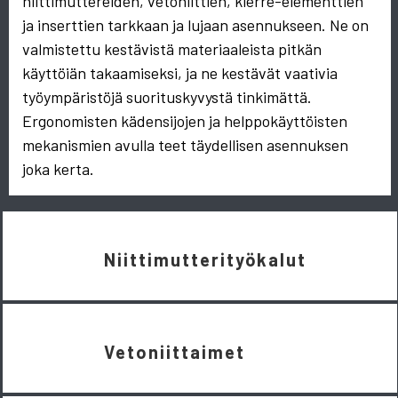
niittimuttereiden, vetoniittien, kierre-elementtien
ja inserttien tarkkaan ja lujaan asennukseen. Ne on
valmistettu kestävistä materiaaleista pitkän
käyttöiän takaamiseksi, ja ne kestävät vaativia
työympäristöjä suorituskyvystä tinkimättä.
Ergonomisten kädensijojen ja helppokäyttöisten
mekanismien avulla teet täydellisen asennuksen
joka kerta.
Niittimutterityökalut
Vetoniittaimet