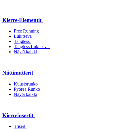
Kierre-Elementit
Free Running
Lukitseva
Tangless
Tangless Lukitseva
Näytä kaikki
Niittimutterit
Kuusiorunko
Pyöreä Runko
Näytä kaikki
Kierreinsertit
Trisert