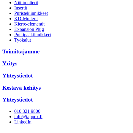
Niittimutterit
Insertit
Puristekiinnikkeet
KD-Mutterit
Kierre-elementit
Expansion Plug
Putkipääkiinnikkeet
Työkalut
Toimittajamme
Yritys
Yhteystiedot
Kestävä kehitys
Yhteystiedot
010 321 9800
info@tappex.fi
LinkedIn