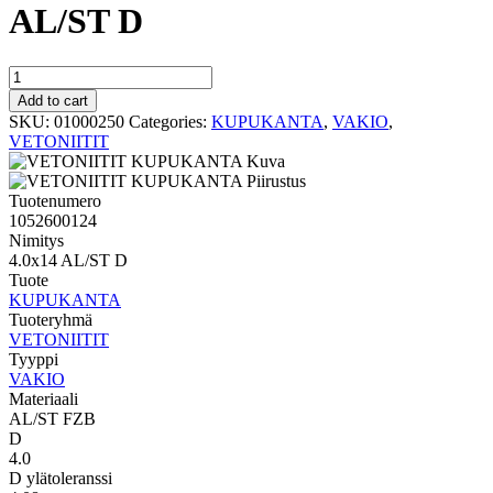
AL/ST D
VAKIO
KUPUKANTA
Add to cart
4.0x14
SKU:
01000250
Categories:
KUPUKANTA
,
VAKIO
,
AL/ST
VETONIITIT
D
quantity
Tuotenumero
1052600124
Nimitys
4.0x14 AL/ST D
Tuote
KUPUKANTA
Tuoteryhmä
VETONIITIT
Tyyppi
VAKIO
Materiaali
AL/ST FZB
D
4.0
D ylätoleranssi