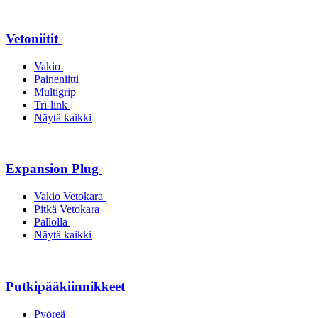
Vetoniitit
Vakio
Paineniitti
Multigrip
Tri-link
Näytä kaikki
Expansion Plug
Vakio Vetokara
Pitkä Vetokara
Pallolla
Näytä kaikki
Putkipääkiinnikkeet
Pyöreä