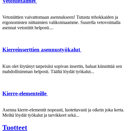
Vetoniittaimet
Vetoniittien vaivattomaan asennukseen! Tutustu tehokkaiden ja
ergonomisten niittaimien valikoimaamme. Suurella vetovoimalla
asennat vetoniitit helposti....
Kierreinserttien asennustyökalut
Kun olet löytänyt tarpeisiisi sopivan insertin, haluat kiinnittää sen
mahdollisimman helposti. Täältä löydät työkalut...
Kierre-elementeille
Asenna kierre-elementit nopeasti, luotettavasti ja oikein joka kerta.
Meiltä löydät työkalut ja tarvikkeet sekä...
Tuotteet