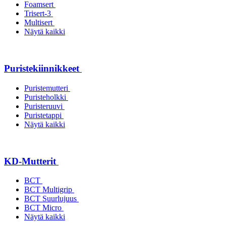
Foamsert
Trisert-3
Multisert
Näytä kaikki
Puristekiinnikkeet
Puristemutteri
Puristeholkki
Puristeruuvi
Puristetappi
Näytä kaikki
KD-Mutterit
BCT
BCT Multigrip
BCT Suurlujuus
BCT Micro
Näytä kaikki