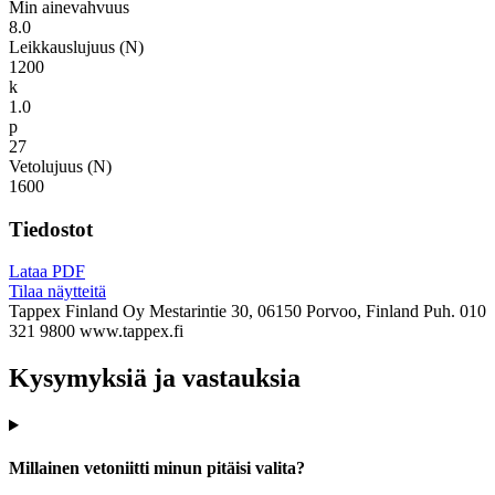
Min ainevahvuus
8.0
Leikkauslujuus (N)
1200
k
1.0
p
27
Vetolujuus (N)
1600
Tiedostot
Lataa PDF
Tilaa näytteitä
Tappex Finland Oy
Mestarintie 30, 06150 Porvoo, Finland
Puh. 010
321 9800
www.tappex.fi
Kysymyksiä ja vastauksia
Millainen vetoniitti minun pitäisi valita?