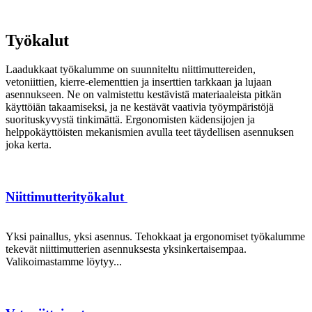
Työkalut
Laadukkaat työkalumme on suunniteltu niittimuttereiden,
vetoniittien, kierre-elementtien ja inserttien tarkkaan ja lujaan
asennukseen. Ne on valmistettu kestävistä materiaaleista pitkän
käyttöiän takaamiseksi, ja ne kestävät vaativia työympäristöjä
suorituskyvystä tinkimättä. Ergonomisten kädensijojen ja
helppokäyttöisten mekanismien avulla teet täydellisen asennuksen
joka kerta.
Niittimutterityökalut
Yksi painallus, yksi asennus. Tehokkaat ja ergonomiset työkalumme
tekevät niittimutterien asennuksesta yksinkertaisempaa.
Valikoimastamme löytyy...