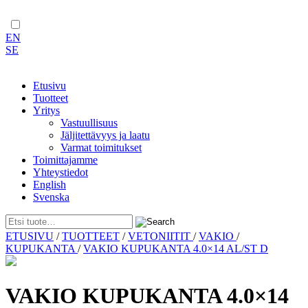
EN
SE
Etusivu
Tuotteet
Yritys
Vastuullisuus
Jäljitettävyys ja laatu
Varmat toimitukset
Toimittajamme
Yhteystiedot
English
Svenska
Skip
ETUSIVU
/
TUOTTEET
/
VETONIITIT
/
VAKIO
/
to
KUPUKANTA
/
VAKIO KUPUKANTA 4.0×14 AL/ST D
content
VAKIO KUPUKANTA 4.0×14