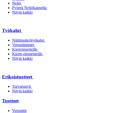
Neliö
Pyöreä Neliökannella
Näytä kaikki
Työkalut
Niittimutterityökalut
Vetoniittaimet
Kierreinserteille
Kierre-elementeille
Näytä kaikki
Erikoistuotteet
Turvaruuvit
Näytä kaikki
Tuotteet
Vetoniitit