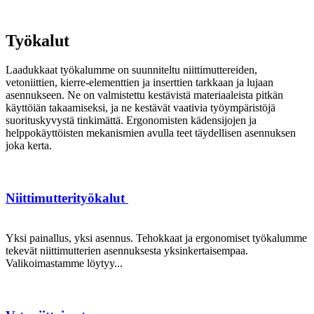
Työkalut
Laadukkaat työkalumme on suunniteltu niittimuttereiden,
vetoniittien, kierre-elementtien ja inserttien tarkkaan ja lujaan
asennukseen. Ne on valmistettu kestävistä materiaaleista pitkän
käyttöiän takaamiseksi, ja ne kestävät vaativia työympäristöjä
suorituskyvystä tinkimättä. Ergonomisten kädensijojen ja
helppokäyttöisten mekanismien avulla teet täydellisen asennuksen
joka kerta.
Niittimutterityökalut
Yksi painallus, yksi asennus. Tehokkaat ja ergonomiset työkalumme
tekevät niittimutterien asennuksesta yksinkertaisempaa.
Valikoimastamme löytyy...