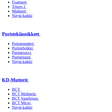
Foamsert
Trisert-3
Multisert
Näytä kaikki
Puristekiinnikkeet
Puristemutteri
Puristeholkki
Puristeruuvi
Puristetappi
Näytä kaikki
KD-Mutterit
BCT
BCT Multigrip
BCT Suurlujuus
BCT Micro
Näytä kaikki