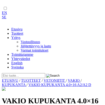
EN
SE
Etusivu
Tuotteet
Yritys
Vastuullisuus
Jäljitettävyys ja laatu
Varmat toimitukset
Toimittajamme
Yhteystiedot
English
Svenska
Skip
ETUSIVU
/
TUOTTEET
/
VETONIITIT
/
VAKIO
/
to
KUPUKANTA
/
VAKIO KUPUKANTA 4.0×16 A2/A2 D
content
VAKIO KUPUKANTA 4.0×16