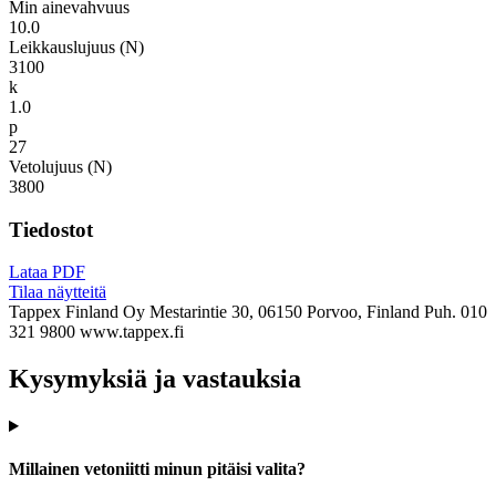
Min ainevahvuus
10.0
Leikkauslujuus (N)
3100
k
1.0
p
27
Vetolujuus (N)
3800
Tiedostot
Lataa PDF
Tilaa näytteitä
Tappex Finland Oy
Mestarintie 30, 06150 Porvoo, Finland
Puh. 010
321 9800
www.tappex.fi
Kysymyksiä ja vastauksia
Millainen vetoniitti minun pitäisi valita?