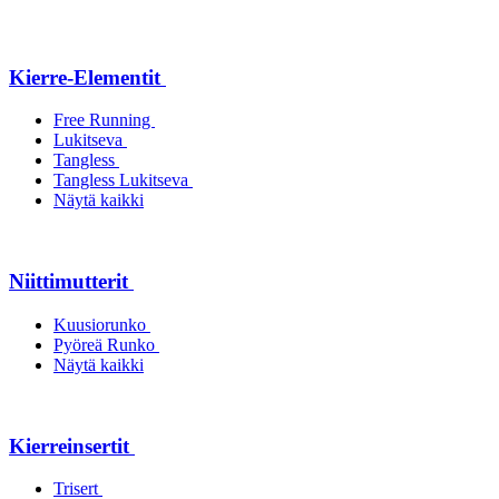
Kierre-Elementit
Free Running
Lukitseva
Tangless
Tangless Lukitseva
Näytä kaikki
Niittimutterit
Kuusiorunko
Pyöreä Runko
Näytä kaikki
Kierreinsertit
Trisert