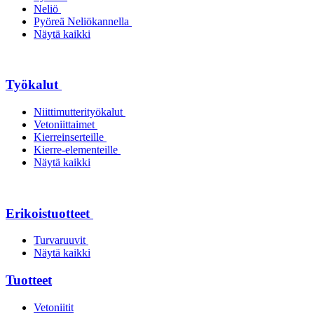
Neliö
Pyöreä Neliökannella
Näytä kaikki
Työkalut
Niittimutterityökalut
Vetoniittaimet
Kierreinserteille
Kierre-elementeille
Näytä kaikki
Erikoistuotteet
Turvaruuvit
Näytä kaikki
Tuotteet
Vetoniitit