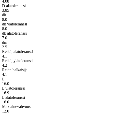
4.08
D alatoleranssi
3.85
dk
8.0
dk ylätoleranssi
8.0
dk alatoleranssi
7.0
dm
2.5
Reikä, alatoleranssi
4.1
Reikä, ylätoleranssi
4.2
Reiän halkaisija
4.1
L
16.0
L ylätoleranssi
16.9
L alatoleranssi
16.0
Max ainevahvuus
12.0