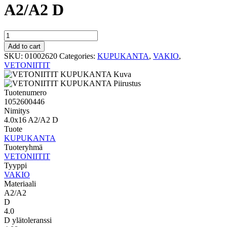
A2/A2 D
VAKIO
KUPUKANTA
Add to cart
4.0x16
SKU:
01002620
Categories:
KUPUKANTA
,
VAKIO
,
A2/A2
VETONIITIT
D
quantity
Tuotenumero
1052600446
Nimitys
4.0x16 A2/A2 D
Tuote
KUPUKANTA
Tuoteryhmä
VETONIITIT
Tyyppi
VAKIO
Materiaali
A2/A2
D
4.0
D ylätoleranssi