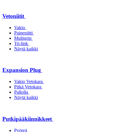
Vetoniitit
Vakio
Paineniitti
Multigrip
Tri-link
Näytä kaikki
Expansion Plug
Vakio Vetokara
Pitkä Vetokara
Pallolla
Näytä kaikki
Putkipääkiinnikkeet
Pyöreä