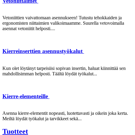
Vetoniittaimet
Vetoniittien vaivattomaan asennukseen! Tutustu tehokkaiden ja
ergonomisten niittaimien valikoimaamme. Suurella vetovoimalla
asennat vetoniitit helposti....
Kierreinserttien asennustyökalut
Kun olet löytänyt tarpeisiisi sopivan insertin, haluat kiinnittää sen
mahdollisimman helposti. Täältä löydät työkalut...
Kierre-elementeille
Asenna kierre-elementit nopeasti, luotettavasti ja oikein joka kerta.
Meiltä löydät työkalut ja tarvikkeet sekä...
Tuotteet