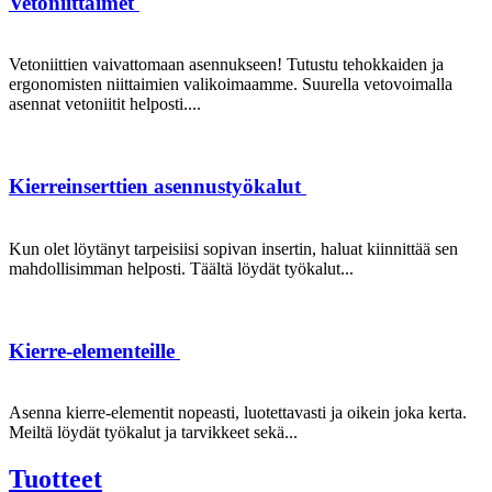
Vetoniittaimet
Vetoniittien vaivattomaan asennukseen! Tutustu tehokkaiden ja
ergonomisten niittaimien valikoimaamme. Suurella vetovoimalla
asennat vetoniitit helposti....
Kierreinserttien asennustyökalut
Kun olet löytänyt tarpeisiisi sopivan insertin, haluat kiinnittää sen
mahdollisimman helposti. Täältä löydät työkalut...
Kierre-elementeille
Asenna kierre-elementit nopeasti, luotettavasti ja oikein joka kerta.
Meiltä löydät työkalut ja tarvikkeet sekä...
Tuotteet