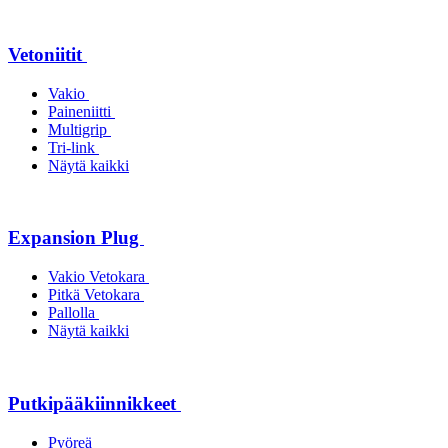
Vetoniitit
Vakio
Paineniitti
Multigrip
Tri-link
Näytä kaikki
Expansion Plug
Vakio Vetokara
Pitkä Vetokara
Pallolla
Näytä kaikki
Putkipääkiinnikkeet
Pyöreä