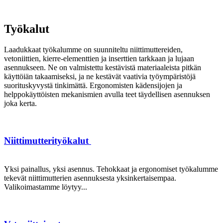
Työkalut
Laadukkaat työkalumme on suunniteltu niittimuttereiden,
vetoniittien, kierre-elementtien ja inserttien tarkkaan ja lujaan
asennukseen. Ne on valmistettu kestävistä materiaaleista pitkän
käyttöiän takaamiseksi, ja ne kestävät vaativia työympäristöjä
suorituskyvystä tinkimättä. Ergonomisten kädensijojen ja
helppokäyttöisten mekanismien avulla teet täydellisen asennuksen
joka kerta.
Niittimutterityökalut
Yksi painallus, yksi asennus. Tehokkaat ja ergonomiset työkalumme
tekevät niittimutterien asennuksesta yksinkertaisempaa.
Valikoimastamme löytyy...