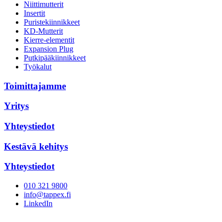
Niittimutterit
Insertit
Puristekiinnikkeet
KD-Mutterit
Kierre-elementit
Expansion Plug
Putkipääkiinnikkeet
Työkalut
Toimittajamme
Yritys
Yhteystiedot
Kestävä kehitys
Yhteystiedot
010 321 9800
info@tappex.fi
LinkedIn