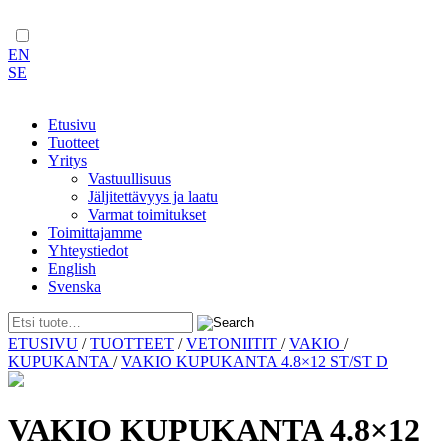
EN
SE
Etusivu
Tuotteet
Yritys
Vastuullisuus
Jäljitettävyys ja laatu
Varmat toimitukset
Toimittajamme
Yhteystiedot
English
Svenska
Skip
ETUSIVU
/
TUOTTEET
/
VETONIITIT
/
VAKIO
/
to
KUPUKANTA
/
VAKIO KUPUKANTA 4.8×12 ST/ST D
content
VAKIO KUPUKANTA 4.8×12