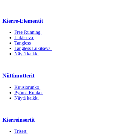
Kierre-Elementit
Free Running
Lukitseva
Tangless
Tangless Lukitseva
Näytä kaikki
Niittimutterit
Kuusiorunko
Pyöreä Runko
Näytä kaikki
Kierreinsertit
Trisert