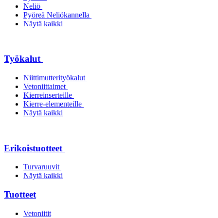
Neliö
Pyöreä Neliökannella
Näytä kaikki
Työkalut
Niittimutterityökalut
Vetoniittaimet
Kierreinserteille
Kierre-elementeille
Näytä kaikki
Erikoistuotteet
Turvaruuvit
Näytä kaikki
Tuotteet
Vetoniitit