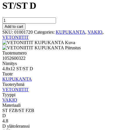
ST/ST D
VAKIO
KUPUKANTA
Add to cart
4.8x12
SKU:
01001720
Categories:
KUPUKANTA
,
VAKIO
,
ST/ST
VETONIITIT
D
quantity
Tuotenumero
1052600322
Nimitys
4.8x12 ST/ST D
Tuote
KUPUKANTA
Tuoteryhmä
VETONIITIT
Tyyppi
VAKIO
Materiaali
ST FZB/ST FZB
D
4.8
D ylätoleranssi