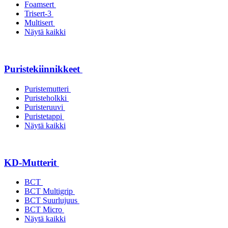
Foamsert
Trisert-3
Multisert
Näytä kaikki
Puristekiinnikkeet
Puristemutteri
Puristeholkki
Puristeruuvi
Puristetappi
Näytä kaikki
KD-Mutterit
BCT
BCT Multigrip
BCT Suurlujuus
BCT Micro
Näytä kaikki