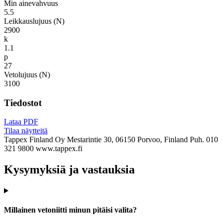
Min ainevahvuus
5.5
Leikkauslujuus (N)
2900
k
1.1
p
27
Vetolujuus (N)
3100
Tiedostot
Lataa PDF
Tilaa näytteitä
Tappex Finland Oy
Mestarintie 30, 06150 Porvoo, Finland
Puh. 010
321 9800
www.tappex.fi
Kysymyksiä ja vastauksia
Millainen vetoniitti minun pitäisi valita?