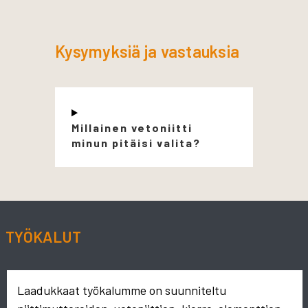
Kysymyksiä ja vastauksia
Millainen vetoniitti
minun pitäisi valita?
TYÖKALUT
Laadukkaat työkalumme on suunniteltu