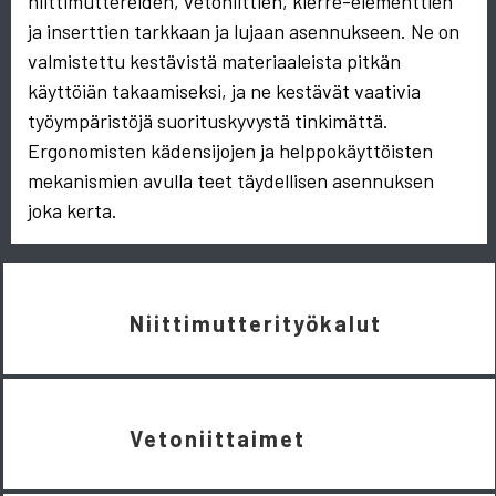
niittimuttereiden, vetoniittien, kierre-elementtien
ja inserttien tarkkaan ja lujaan asennukseen. Ne on
valmistettu kestävistä materiaaleista pitkän
käyttöiän takaamiseksi, ja ne kestävät vaativia
työympäristöjä suorituskyvystä tinkimättä.
Ergonomisten kädensijojen ja helppokäyttöisten
mekanismien avulla teet täydellisen asennuksen
joka kerta.
Niittimutterityökalut
Vetoniittaimet