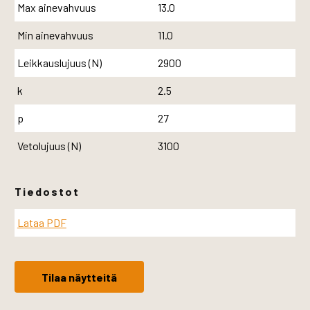
Max ainevahvuus
13.0
Min ainevahvuus
11.0
Leikkauslujuus (N)
2900
k
2.5
p
27
Vetolujuus (N)
3100
Tiedostot
Lataa PDF
Tilaa näytteitä