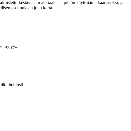
lmistettu kestävistä materiaaleista pitkän käyttöiän takaamiseksi, ja
llisen asennuksen joka kerta.
 löytyy...
it helposti....