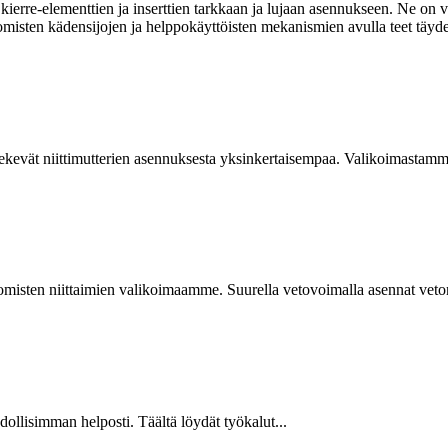
ierre-elementtien ja inserttien tarkkaan ja lujaan asennukseen. Ne on va
omisten kädensijojen ja helppokäyttöisten mekanismien avulla teet täyde
kevät niittimutterien asennuksesta yksinkertaisempaa. Valikoimastamme
isten niittaimien valikoimaamme. Suurella vetovoimalla asennat vetoniit
hdollisimman helposti. Täältä löydät työkalut...