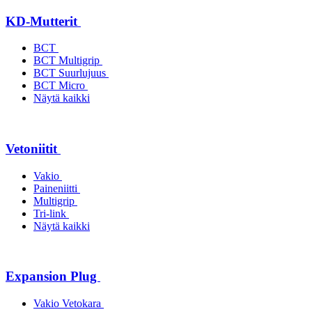
KD-Mutterit
BCT
BCT Multigrip
BCT Suurlujuus
BCT Micro
Näytä kaikki
Vetoniitit
Vakio
Paineniitti
Multigrip
Tri-link
Näytä kaikki
Expansion Plug
Vakio Vetokara