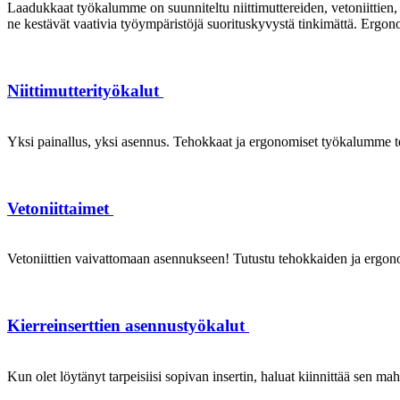
Laadukkaat työkalumme on suunniteltu niittimuttereiden, vetoniittien, k
ne kestävät vaativia työympäristöjä suorituskyvystä tinkimättä. Ergon
Niittimutterityökalut
Yksi painallus, yksi asennus. Tehokkaat ja ergonomiset työkalumme te
Vetoniittaimet
Vetoniittien vaivattomaan asennukseen! Tutustu tehokkaiden ja ergonom
Kierreinserttien asennustyökalut
Kun olet löytänyt tarpeisiisi sopivan insertin, haluat kiinnittää sen ma