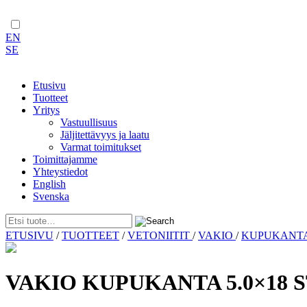
EN
SE
Etusivu
Tuotteet
Yritys
Vastuullisuus
Jäljitettävyys ja laatu
Varmat toimitukset
Toimittajamme
Yhteystiedot
English
Svenska
Skip
ETUSIVU
/
TUOTTEET
/
VETONIITIT
/
VAKIO
/
KUPUKANT
to
content
VAKIO KUPUKANTA 5.0×18 S