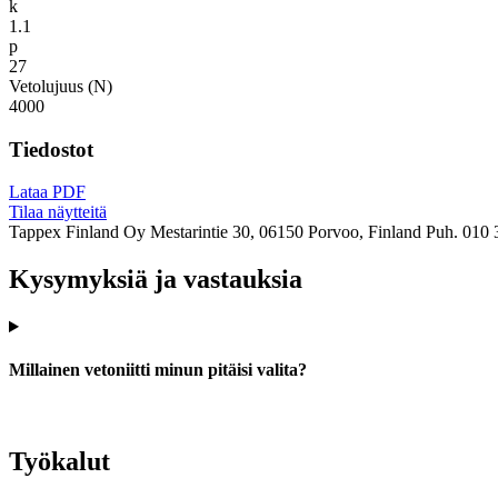
k
1.1
p
27
Vetolujuus (N)
4000
Tiedostot
Lataa PDF
Tilaa näytteitä
Tappex Finland Oy
Mestarintie 30, 06150 Porvoo, Finland
Puh. 010 
Kysymyksiä ja vastauksia
Millainen vetoniitti minun pitäisi valita?
Työkalut