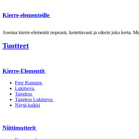
Kierre-elementeille
Asenna kierre-elementit nopeasti, luotettavasti ja oikein joka kerta. Mei
Tuotteet
Kierre-Elementit
Free Running
Lukitseva
Tangless
Tangless Lukitseva
Näytä kaikki
Niittimutterit