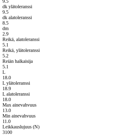
9.5
dk ylätoleranssi
9.5
dk alatoleranssi
8.5
dm
2.9
Reikä, alatoleranssi
5.1
Reikä, ylätoleranssi
5.2
Reiän halkaisija
5.1
L
18.0
L ylätoleranssi
18.9
L alatoleranssi
18.0
Max ainevahvuus
13.0
Min ainevahvuus
11.0
Leikkauslujuus (N)
3100