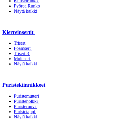
Kuusiorunko
Pyöreä Runko
Näytä kaikki
Kierreinsertit
Trisert
Foamsert
Trisert-3
Multisert
Näytä kaikki
Puristekiinnikkeet
Puristemutteri
Puristeholkki
Puristeruuvi
Puristetappi
Näytä kaikki