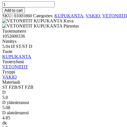
VAKIO
KUPUKANTA
Add to cart
5.0x18
SKU:
01001860
Categories:
KUPUKANTA
,
VAKIO
,
VETONIITI
ST/ST
D
quantity
Tuotenumero
1052600336
Nimitys
5.0x18 ST/ST D
Tuote
KUPUKANTA
Tuoteryhmä
VETONIITIT
Tyyppi
VAKIO
Materiaali
ST FZB/ST FZB
D
5.0
D ylätoleranssi
5.08
D alatoleranssi
4.85
dk