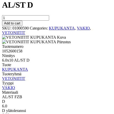
AL/ST D
VAKIO
KUPUKANTA
Add to cart
6.0x10
SKU:
01000590
Categories:
KUPUKANTA
,
VAKIO
,
AL/ST
VETONIITIT
D
quantity
Tuotenumero
1052600158
Nimitys
6.0x10 AL/ST D
Tuote
KUPUKANTA
Tuoteryhmä
VETONIITIT
Tyyppi
VAKIO
Materiaali
AL/ST FZB
D
6.0
D ylätoleranssi