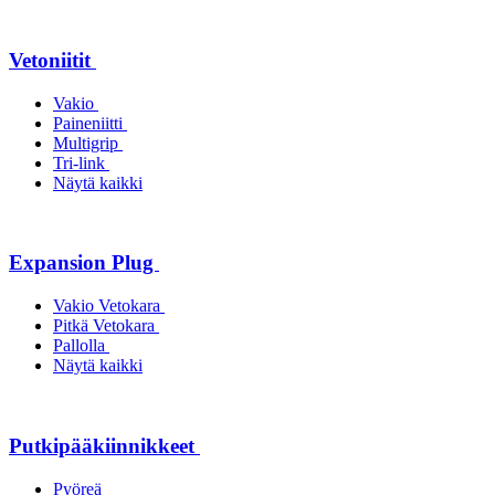
Vetoniitit
Vakio
Paineniitti
Multigrip
Tri-link
Näytä kaikki
Expansion Plug
Vakio Vetokara
Pitkä Vetokara
Pallolla
Näytä kaikki
Putkipääkiinnikkeet
Pyöreä