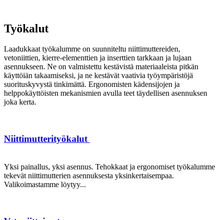
Työkalut
Laadukkaat työkalumme on suunniteltu niittimuttereiden,
vetoniittien, kierre-elementtien ja inserttien tarkkaan ja lujaan
asennukseen. Ne on valmistettu kestävistä materiaaleista pitkän
käyttöiän takaamiseksi, ja ne kestävät vaativia työympäristöjä
suorituskyvystä tinkimättä. Ergonomisten kädensijojen ja
helppokäyttöisten mekanismien avulla teet täydellisen asennuksen
joka kerta.
Niittimutterityökalut
Yksi painallus, yksi asennus. Tehokkaat ja ergonomiset työkalumme
tekevät niittimutterien asennuksesta yksinkertaisempaa.
Valikoimastamme löytyy...