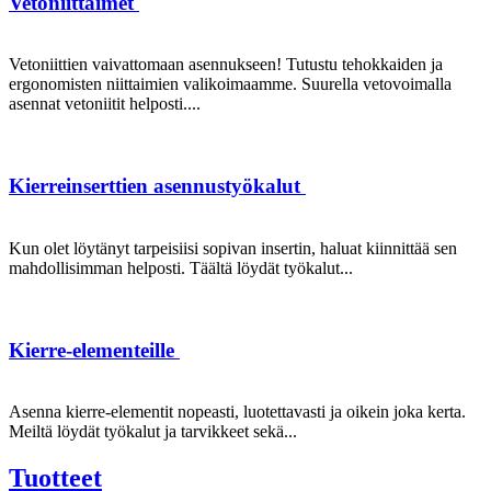
Vetoniittaimet
Vetoniittien vaivattomaan asennukseen! Tutustu tehokkaiden ja
ergonomisten niittaimien valikoimaamme. Suurella vetovoimalla
asennat vetoniitit helposti....
Kierreinserttien asennustyökalut
Kun olet löytänyt tarpeisiisi sopivan insertin, haluat kiinnittää sen
mahdollisimman helposti. Täältä löydät työkalut...
Kierre-elementeille
Asenna kierre-elementit nopeasti, luotettavasti ja oikein joka kerta.
Meiltä löydät työkalut ja tarvikkeet sekä...
Tuotteet