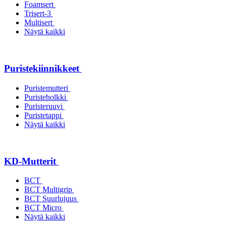
Foamsert
Trisert-3
Multisert
Näytä kaikki
Puristekiinnikkeet
Puristemutteri
Puristeholkki
Puristeruuvi
Puristetappi
Näytä kaikki
KD-Mutterit
BCT
BCT Multigrip
BCT Suurlujuus
BCT Micro
Näytä kaikki