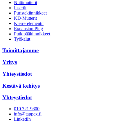
Niittimutterit
Insertit
Puristekiinnikkeet
KD-Mutterit
Kierre-elementit
Expansion Plug
Putkipääkiinnikkeet
Työkalut
Toimittajamme
Yritys
Yhteystiedot
Kestävä kehitys
Yhteystiedot
010 321 9800
info@tappex.fi
LinkedIn