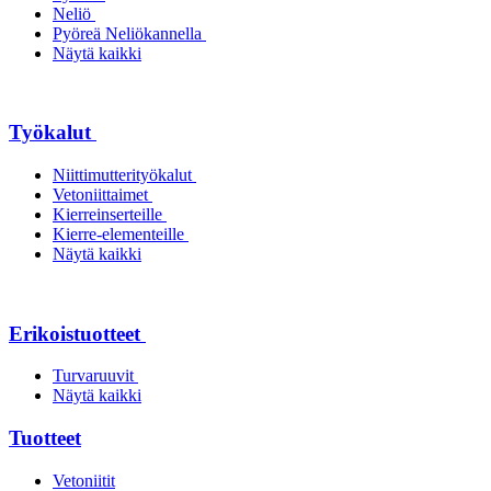
Neliö
Pyöreä Neliökannella
Näytä kaikki
Työkalut
Niittimutterityökalut
Vetoniittaimet
Kierreinserteille
Kierre-elementeille
Näytä kaikki
Erikoistuotteet
Turvaruuvit
Näytä kaikki
Tuotteet
Vetoniitit