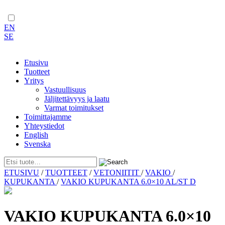
EN
SE
Etusivu
Tuotteet
Yritys
Vastuullisuus
Jäljitettävyys ja laatu
Varmat toimitukset
Toimittajamme
Yhteystiedot
English
Svenska
Skip
ETUSIVU
/
TUOTTEET
/
VETONIITIT
/
VAKIO
/
to
KUPUKANTA
/
VAKIO KUPUKANTA 6.0×10 AL/ST D
content
VAKIO KUPUKANTA 6.0×10