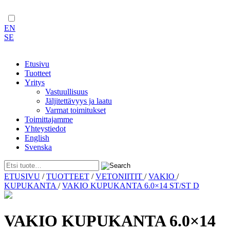
EN
SE
Etusivu
Tuotteet
Yritys
Vastuullisuus
Jäljitettävyys ja laatu
Varmat toimitukset
Toimittajamme
Yhteystiedot
English
Svenska
Skip
ETUSIVU
/
TUOTTEET
/
VETONIITIT
/
VAKIO
/
to
KUPUKANTA
/
VAKIO KUPUKANTA 6.0×14 ST/ST D
content
VAKIO KUPUKANTA 6.0×14