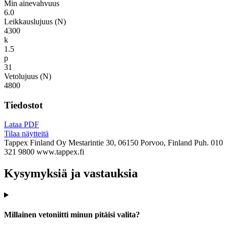
Min ainevahvuus
6.0
Leikkauslujuus (N)
4300
k
1.5
p
31
Vetolujuus (N)
4800
Tiedostot
Lataa PDF
Tilaa näytteitä
Tappex Finland Oy
Mestarintie 30, 06150 Porvoo, Finland
Puh. 010
321 9800
www.tappex.fi
Kysymyksiä ja vastauksia
Millainen vetoniitti minun pitäisi valita?