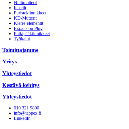
Niittimutterit
Insertit
Puristekiinnikkeet
KD-Mutterit
Kierre-elementit
Expansion Plug
Putkipääkiinnikkeet
Työkalut
Toimittajamme
Yritys
Yhteystiedot
Kestävä kehitys
Yhteystiedot
010 321 9800
info@tappex.fi
LinkedIn