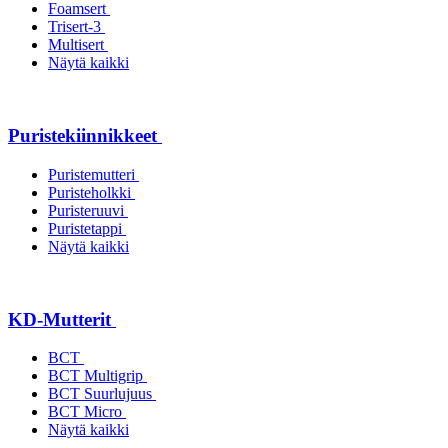
Foamsert
Trisert-3
Multisert
Näytä kaikki
Puristekiinnikkeet
Puristemutteri
Puristeholkki
Puristeruuvi
Puristetappi
Näytä kaikki
KD-Mutterit
BCT
BCT Multigrip
BCT Suurlujuus
BCT Micro
Näytä kaikki