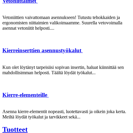
Vetoniittaimet
Vetoniittien vaivattomaan asennukseen! Tutustu tehokkaiden ja
ergonomisten niittaimien valikoimaamme. Suurella vetovoimalla
asennat vetoniitit helposti....
Kierreinserttien asennustyökalut
Kun olet löytänyt tarpeisiisi sopivan insertin, haluat kiinnittää sen
mahdollisimman helposti. Täältä löydät työkalut...
Kierre-elementeille
Asenna kierre-elementit nopeasti, luotettavasti ja oikein joka kerta.
Meiltä löydät työkalut ja tarvikkeet sekä...
Tuotteet