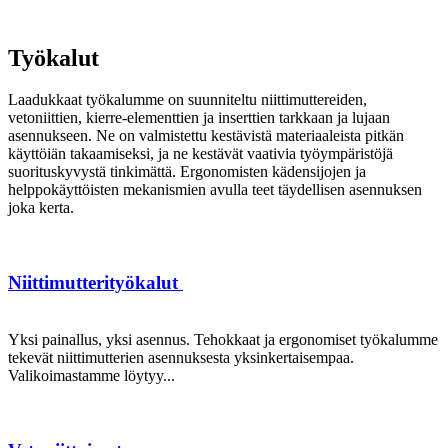
Työkalut
Laadukkaat työkalumme on suunniteltu niittimuttereiden,
vetoniittien, kierre-elementtien ja inserttien tarkkaan ja lujaan
asennukseen. Ne on valmistettu kestävistä materiaaleista pitkän
käyttöiän takaamiseksi, ja ne kestävät vaativia työympäristöjä
suorituskyvystä tinkimättä. Ergonomisten kädensijojen ja
helppokäyttöisten mekanismien avulla teet täydellisen asennuksen
joka kerta.
Niittimutterityökalut
Yksi painallus, yksi asennus. Tehokkaat ja ergonomiset työkalumme
tekevät niittimutterien asennuksesta yksinkertaisempaa.
Valikoimastamme löytyy...