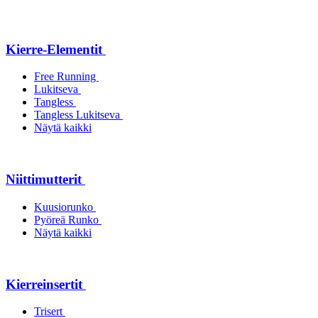
Kierre-Elementit
Free Running
Lukitseva
Tangless
Tangless Lukitseva
Näytä kaikki
Niittimutterit
Kuusiorunko
Pyöreä Runko
Näytä kaikki
Kierreinsertit
Trisert