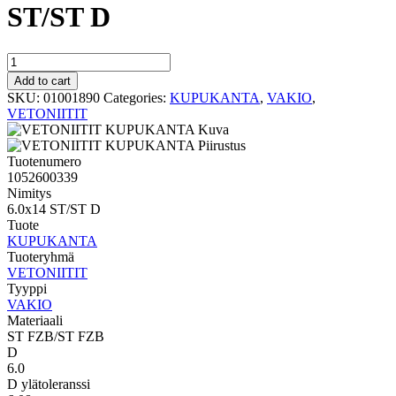
ST/ST D
VAKIO
KUPUKANTA
Add to cart
6.0x14
SKU:
01001890
Categories:
KUPUKANTA
,
VAKIO
,
ST/ST
VETONIITIT
D
quantity
Tuotenumero
1052600339
Nimitys
6.0x14 ST/ST D
Tuote
KUPUKANTA
Tuoteryhmä
VETONIITIT
Tyyppi
VAKIO
Materiaali
ST FZB/ST FZB
D
6.0
D ylätoleranssi