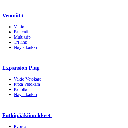
Vetoniitit
Vakio
Paineniitti
Multigrip
Tri-link
Näytä kaikki
Expansion Plug
Vakio Vetokara
Pitkä Vetokara
Pallolla
Näytä kaikki
Putkipääkiinnikkeet
Pyöreä