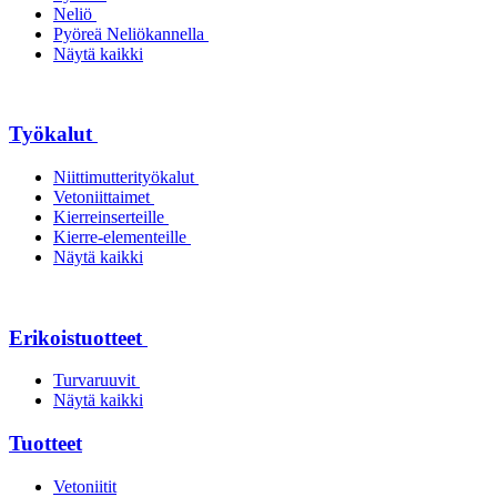
Neliö
Pyöreä Neliökannella
Näytä kaikki
Työkalut
Niittimutterityökalut
Vetoniittaimet
Kierreinserteille
Kierre-elementeille
Näytä kaikki
Erikoistuotteet
Turvaruuvit
Näytä kaikki
Tuotteet
Vetoniitit