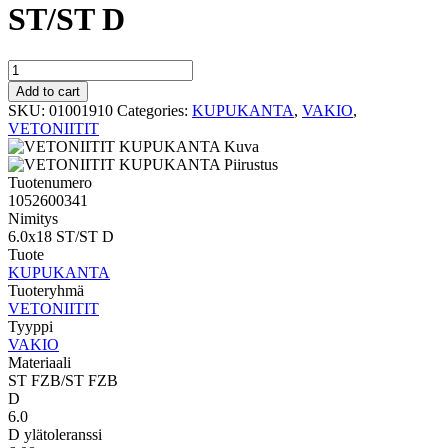
ST/ST D
VAKIO
KUPUKANTA
Add to cart
6.0x18
SKU:
01001910
Categories:
KUPUKANTA
,
VAKIO
,
ST/ST
VETONIITIT
D
quantity
Tuotenumero
1052600341
Nimitys
6.0x18 ST/ST D
Tuote
KUPUKANTA
Tuoteryhmä
VETONIITIT
Tyyppi
VAKIO
Materiaali
ST FZB/ST FZB
D
6.0
D ylätoleranssi