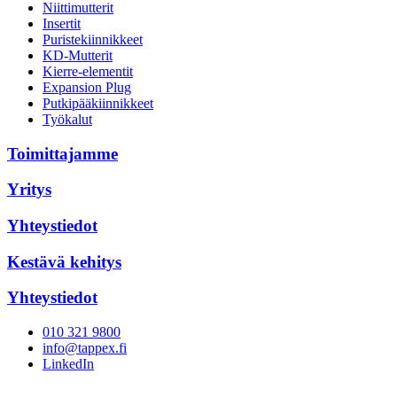
Niittimutterit
Insertit
Puristekiinnikkeet
KD-Mutterit
Kierre-elementit
Expansion Plug
Putkipääkiinnikkeet
Työkalut
Toimittajamme
Yritys
Yhteystiedot
Kestävä kehitys
Yhteystiedot
010 321 9800
info@tappex.fi
LinkedIn