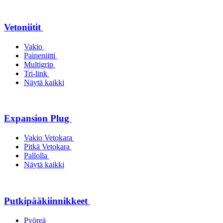
Vetoniitit
Vakio
Paineniitti
Multigrip
Tri-link
Näytä kaikki
Expansion Plug
Vakio Vetokara
Pitkä Vetokara
Pallolla
Näytä kaikki
Putkipääkiinnikkeet
Pyöreä