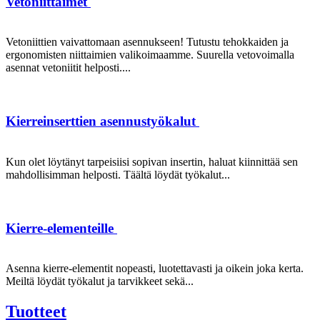
Vetoniittaimet
Vetoniittien vaivattomaan asennukseen! Tutustu tehokkaiden ja
ergonomisten niittaimien valikoimaamme. Suurella vetovoimalla
asennat vetoniitit helposti....
Kierreinserttien asennustyökalut
Kun olet löytänyt tarpeisiisi sopivan insertin, haluat kiinnittää sen
mahdollisimman helposti. Täältä löydät työkalut...
Kierre-elementeille
Asenna kierre-elementit nopeasti, luotettavasti ja oikein joka kerta.
Meiltä löydät työkalut ja tarvikkeet sekä...
Tuotteet