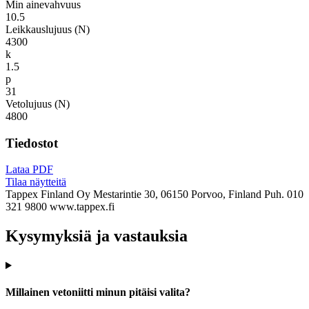
Min ainevahvuus
10.5
Leikkauslujuus (N)
4300
k
1.5
p
31
Vetolujuus (N)
4800
Tiedostot
Lataa PDF
Tilaa näytteitä
Tappex Finland Oy
Mestarintie 30, 06150 Porvoo, Finland
Puh. 010
321 9800
www.tappex.fi
Kysymyksiä ja vastauksia
Millainen vetoniitti minun pitäisi valita?