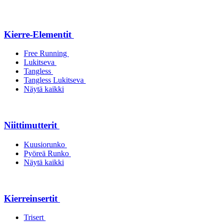
Kierre-Elementit
Free Running
Lukitseva
Tangless
Tangless Lukitseva
Näytä kaikki
Niittimutterit
Kuusiorunko
Pyöreä Runko
Näytä kaikki
Kierreinsertit
Trisert