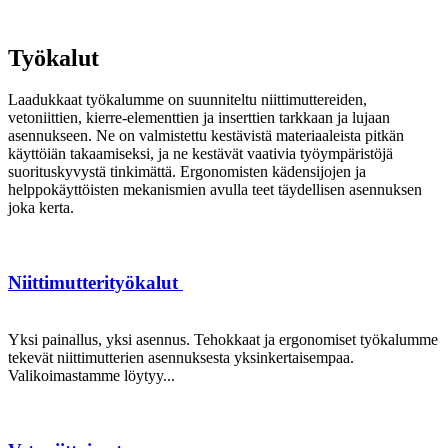
Työkalut
Laadukkaat työkalumme on suunniteltu niittimuttereiden,
vetoniittien, kierre-elementtien ja inserttien tarkkaan ja lujaan
asennukseen. Ne on valmistettu kestävistä materiaaleista pitkän
käyttöiän takaamiseksi, ja ne kestävät vaativia työympäristöjä
suorituskyvystä tinkimättä. Ergonomisten kädensijojen ja
helppokäyttöisten mekanismien avulla teet täydellisen asennuksen
joka kerta.
Niittimutterityökalut
Yksi painallus, yksi asennus. Tehokkaat ja ergonomiset työkalumme
tekevät niittimutterien asennuksesta yksinkertaisempaa.
Valikoimastamme löytyy...