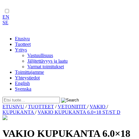
EN
SE
Etusivu
Tuotteet
Yritys
Vastuullisuus
Jäljitettävyys ja laatu
Varmat toimitukset
Toimittajamme
Yhteystiedot
English
Svenska
Skip
ETUSIVU
/
TUOTTEET
/
VETONIITIT
/
VAKIO
/
to
KUPUKANTA
/
VAKIO KUPUKANTA 6.0×18 ST/ST D
content
VAKIO KUPUKANTA 6.0×18