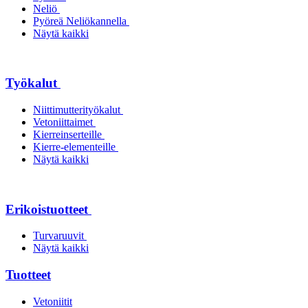
Neliö
Pyöreä Neliökannella
Näytä kaikki
Työkalut
Niittimutterityökalut
Vetoniittaimet
Kierreinserteille
Kierre-elementeille
Näytä kaikki
Erikoistuotteet
Turvaruuvit
Näytä kaikki
Tuotteet
Vetoniitit