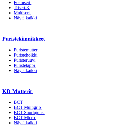
Foamsert
Trisert-3
Multisert
Näytä kaikki
Puristekiinnikkeet
Puristemutteri
Puristeholkki
Puristeruuvi
Puristetappi
Näytä kaikki
KD-Mutterit
BCT
BCT Multigrip
BCT Suurlujuus
BCT Micro
Näytä kaikki