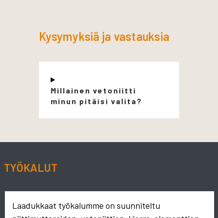
Kysymyksiä ja vastauksia
Millainen vetoniitti
minun pitäisi valita?
TYÖKALUT
Laadukkaat työkalumme on suunniteltu