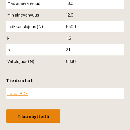
Max ainevahvuus
16.0
Min ainevahvuus
12.0
Leikkauslujuus (N)
6500
k
1.5
p
31
Vetolujuus (N)
8830
Tiedostot
Lataa PDF
Tilaa näytteitä