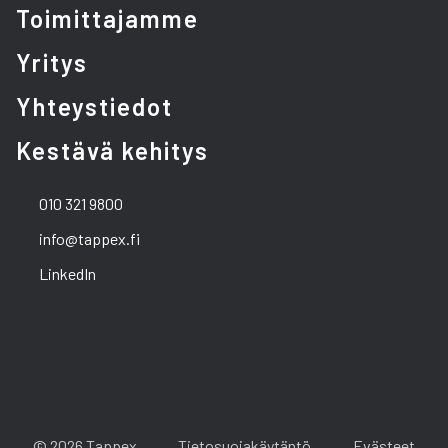
Toimittajamme
Yritys
Yhteystiedot
Kestävä kehitys
010 321 9800
info@tappex.fi
LinkedIn
© 2026 Tappex
Tietosuojakäytäntö
Evästeet