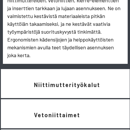
niittimuttereiden, vetoniittien, kierre-elementtien
ja inserttien tarkkaan ja lujaan asennukseen. Ne on
valmistettu kestävistä materiaaleista pitkän
käyttöiän takaamiseksi, ja ne kestävät vaativia
työympäristöjä suorituskyvystä tinkimättä.
Ergonomisten kädensijojen ja helppokäyttöisten
mekanismien avulla teet täydellisen asennuksen
joka kerta.
Niittimutterityökalut
Vetoniittaimet