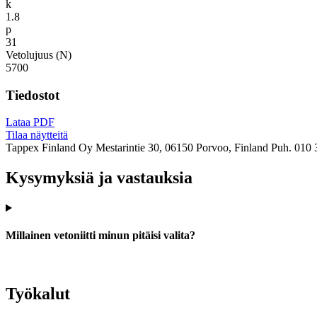
k
1.8
p
31
Vetolujuus (N)
5700
Tiedostot
Lataa PDF
Tilaa näytteitä
Tappex Finland Oy
Mestarintie 30, 06150 Porvoo, Finland
Puh. 010 
Kysymyksiä ja vastauksia
Millainen vetoniitti minun pitäisi valita?
Työkalut