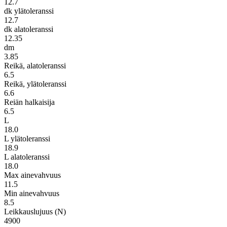
12.7
dk ylätoleranssi
12.7
dk alatoleranssi
12.35
dm
3.85
Reikä, alatoleranssi
6.5
Reikä, ylätoleranssi
6.6
Reiän halkaisija
6.5
L
18.0
L ylätoleranssi
18.9
L alatoleranssi
18.0
Max ainevahvuus
11.5
Min ainevahvuus
8.5
Leikkauslujuus (N)
4900