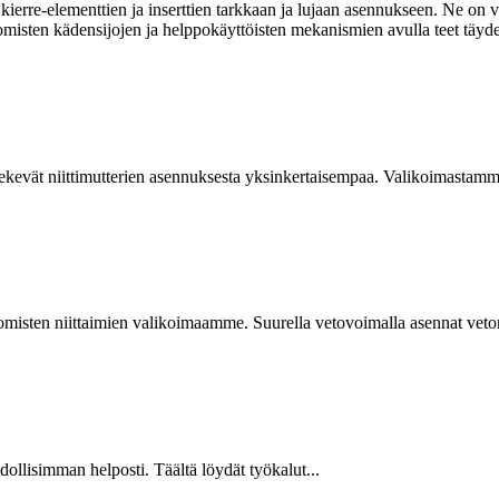
ierre-elementtien ja inserttien tarkkaan ja lujaan asennukseen. Ne on va
omisten kädensijojen ja helppokäyttöisten mekanismien avulla teet täyde
kevät niittimutterien asennuksesta yksinkertaisempaa. Valikoimastamme
isten niittaimien valikoimaamme. Suurella vetovoimalla asennat vetoniit
hdollisimman helposti. Täältä löydät työkalut...