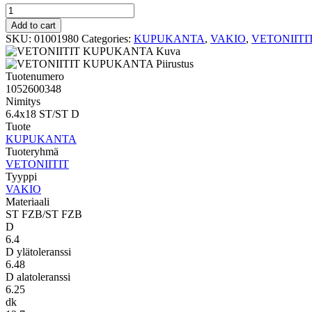
VAKIO
KUPUKANTA
Add to cart
6.4x18
SKU:
01001980
Categories:
KUPUKANTA
,
VAKIO
,
VETONIITI
ST/ST
D
quantity
Tuotenumero
1052600348
Nimitys
6.4x18 ST/ST D
Tuote
KUPUKANTA
Tuoteryhmä
VETONIITIT
Tyyppi
VAKIO
Materiaali
ST FZB/ST FZB
D
6.4
D ylätoleranssi
6.48
D alatoleranssi
6.25
dk