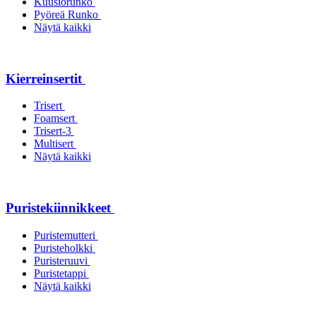
Kuusiorunko
Pyöreä Runko
Näytä kaikki
Kierreinsertit
Trisert
Foamsert
Trisert-3
Multisert
Näytä kaikki
Puristekiinnikkeet
Puristemutteri
Puristeholkki
Puristeruuvi
Puristetappi
Näytä kaikki