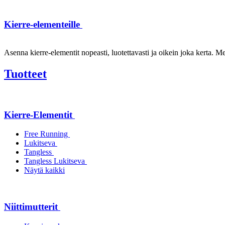
Kierre-elementeille
Asenna kierre-elementit nopeasti, luotettavasti ja oikein joka kerta. Mei
Tuotteet
Kierre-Elementit
Free Running
Lukitseva
Tangless
Tangless Lukitseva
Näytä kaikki
Niittimutterit