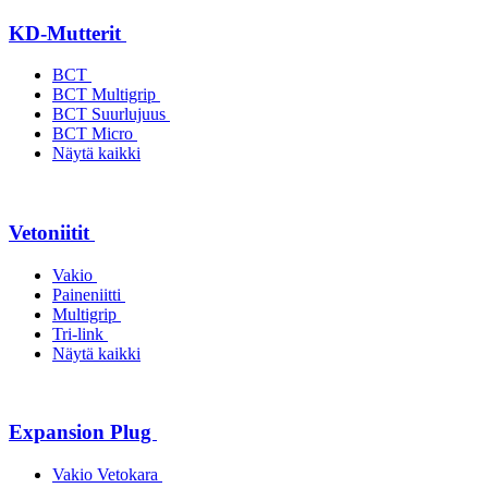
KD-Mutterit
BCT
BCT Multigrip
BCT Suurlujuus
BCT Micro
Näytä kaikki
Vetoniitit
Vakio
Paineniitti
Multigrip
Tri-link
Näytä kaikki
Expansion Plug
Vakio Vetokara