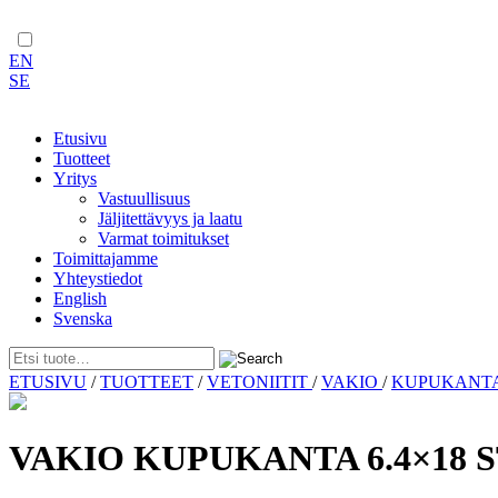
EN
SE
Etusivu
Tuotteet
Yritys
Vastuullisuus
Jäljitettävyys ja laatu
Varmat toimitukset
Toimittajamme
Yhteystiedot
English
Svenska
Skip
ETUSIVU
/
TUOTTEET
/
VETONIITIT
/
VAKIO
/
KUPUKANT
to
content
VAKIO KUPUKANTA 6.4×18 S