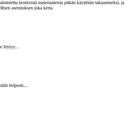
lmistettu kestävistä materiaaleista pitkän käyttöiän takaamiseksi, ja
llisen asennuksen joka kerta.
 löytyy...
it helposti....