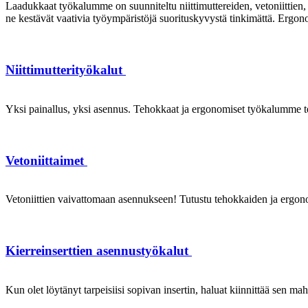
Laadukkaat työkalumme on suunniteltu niittimuttereiden, vetoniittien, k
ne kestävät vaativia työympäristöjä suorituskyvystä tinkimättä. Ergon
Niittimutterityökalut
Yksi painallus, yksi asennus. Tehokkaat ja ergonomiset työkalumme te
Vetoniittaimet
Vetoniittien vaivattomaan asennukseen! Tutustu tehokkaiden ja ergonom
Kierreinserttien asennustyökalut
Kun olet löytänyt tarpeisiisi sopivan insertin, haluat kiinnittää sen ma