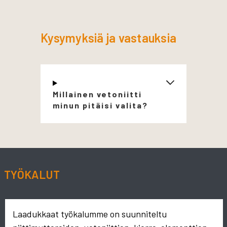
Kysymyksiä ja vastauksia
Millainen vetoniitti
minun pitäisi valita?
TYÖKALUT
Laadukkaat työkalumme on suunniteltu