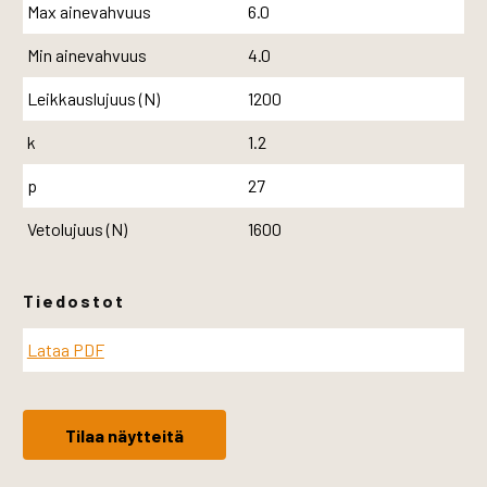
Max ainevahvuus
6.0
Min ainevahvuus
4.0
Leikkauslujuus (N)
1200
k
1.2
p
27
Vetolujuus (N)
1600
Tiedostot
Lataa PDF
Tilaa näytteitä