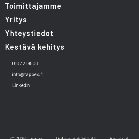
Toimittajamme
Yritys
Yhteystiedot
Kestävä kehitys
010 321 9800
info@tappex.fi
LinkedIn
© 2026 Tappex
Tietosuojakäytäntö
Evästeet