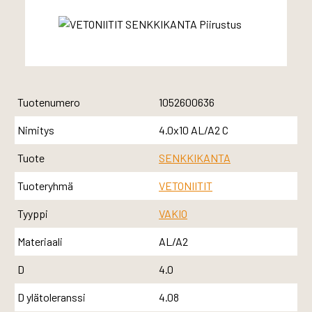
Tuotenumero
1052600636
Nimitys
4.0x10 AL/A2 C
Tuote
SENKKIKANTA
Tuoteryhmä
VETONIITIT
Tyyppi
VAKIO
Materiaali
AL/A2
D
4.0
D ylätoleranssi
4.08