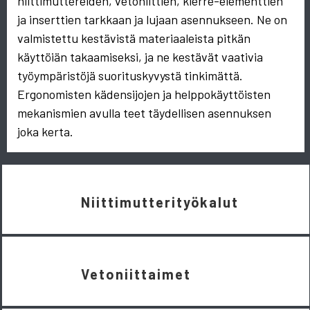
niittimuttereiden, vetoniittien, kierre-elementtien
ja inserttien tarkkaan ja lujaan asennukseen. Ne on
valmistettu kestävistä materiaaleista pitkän
käyttöiän takaamiseksi, ja ne kestävät vaativia
työympäristöjä suorituskyvystä tinkimättä.
Ergonomisten kädensijojen ja helppokäyttöisten
mekanismien avulla teet täydellisen asennuksen
joka kerta.
Niittimutterityökalut
Vetoniittaimet