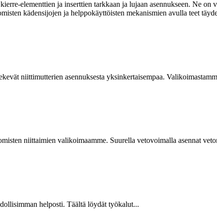
ierre-elementtien ja inserttien tarkkaan ja lujaan asennukseen. Ne on va
omisten kädensijojen ja helppokäyttöisten mekanismien avulla teet täyde
kevät niittimutterien asennuksesta yksinkertaisempaa. Valikoimastamme
isten niittaimien valikoimaamme. Suurella vetovoimalla asennat vetoniit
hdollisimman helposti. Täältä löydät työkalut...