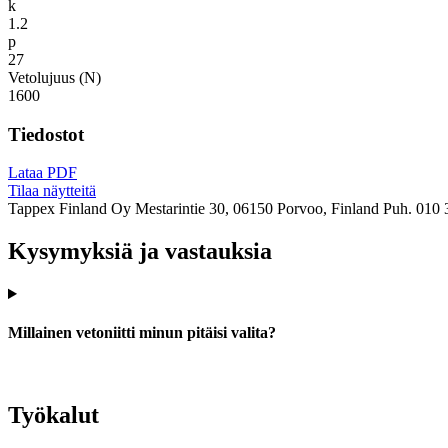
k
1.2
p
27
Vetolujuus (N)
1600
Tiedostot
Lataa PDF
Tilaa näytteitä
Tappex Finland Oy
Mestarintie 30, 06150 Porvoo, Finland
Puh. 010 
Kysymyksiä ja vastauksia
Millainen vetoniitti minun pitäisi valita?
Työkalut