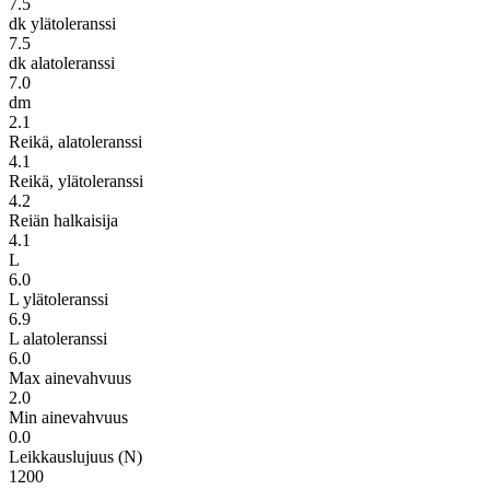
7.5
dk ylätoleranssi
7.5
dk alatoleranssi
7.0
dm
2.1
Reikä, alatoleranssi
4.1
Reikä, ylätoleranssi
4.2
Reiän halkaisija
4.1
L
6.0
L ylätoleranssi
6.9
L alatoleranssi
6.0
Max ainevahvuus
2.0
Min ainevahvuus
0.0
Leikkauslujuus (N)
1200