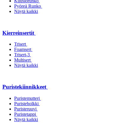
Kuusiorunko
Pyöreä Runko
Näytä kaikki
Kierreinsertit
Trisert
Foamsert
Trisert-3
Multisert
Näytä kaikki
Puristekiinnikkeet
Puristemutteri
Puristeholkki
Puristeruuvi
Puristetappi
Näytä kaikki