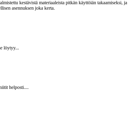
lmistettu kestävistä materiaaleista pitkän käyttöiän takaamiseksi, ja
llisen asennuksen joka kerta.
 löytyy...
it helposti....