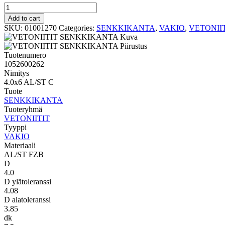
VAKIO
SENKKIKANTA
Add to cart
4.0x6
SKU:
01001270
Categories:
SENKKIKANTA
,
VAKIO
,
VETONII
AL/ST
C
quantity
Tuotenumero
1052600262
Nimitys
4.0x6 AL/ST C
Tuote
SENKKIKANTA
Tuoteryhmä
VETONIITIT
Tyyppi
VAKIO
Materiaali
AL/ST FZB
D
4.0
D ylätoleranssi
4.08
D alatoleranssi
3.85
dk