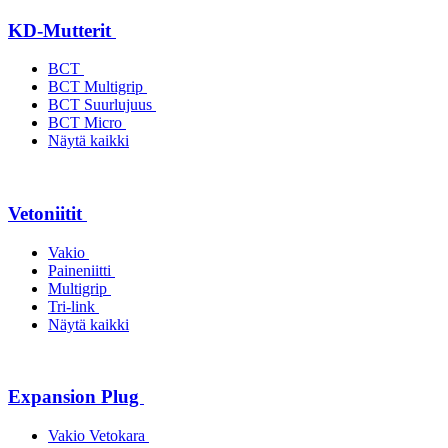
KD-Mutterit
BCT
BCT Multigrip
BCT Suurlujuus
BCT Micro
Näytä kaikki
Vetoniitit
Vakio
Paineniitti
Multigrip
Tri-link
Näytä kaikki
Expansion Plug
Vakio Vetokara