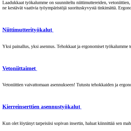
Laadukkaat työkalumme on suunniteltu niittimuttereiden, vetoniittien, k
ne kestävät vaativia työympäristöjä suorituskyvystä tinkimättä. Ergon
Niittimutterityökalut
Yksi painallus, yksi asennus. Tehokkaat ja ergonomiset työkalumme te
Vetoniittaimet
Vetoniittien vaivattomaan asennukseen! Tutustu tehokkaiden ja ergonom
Kierreinserttien asennustyökalut
Kun olet löytänyt tarpeisiisi sopivan insertin, haluat kiinnittää sen ma