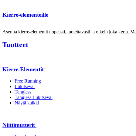
Kierre-elementeille
Asenna kierre-elementit nopeasti, luotettavasti ja oikein joka kerta. Mei
Tuotteet
Kierre-Elementit
Free Running
Lukitseva
Tangless
Tangless Lukitseva
Näytä kaikki
Niittimutterit