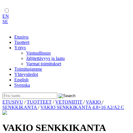
EN
SE
Etusivu
Tuotteet
Yritys
Vastuullisuus
Jäljitettävyys ja laatu
Varmat toimitukset
Toimittajamme
Yhteystiedot
English
Svenska
Skip
ETUSIVU
/
TUOTTEET
/
VETONIITIT
/
VAKIO
/
to
SENKKIKANTA
/
VAKIO SENKKIKANTA 4.8×16 A2/A2 C
content
VAKIO SENKKIKANTA