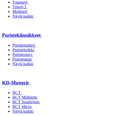
Foamsert
Trisert-3
Multisert
Näytä kaikki
Puristekiinnikkeet
Puristemutteri
Puristeholkki
Puristeruuvi
Puristetappi
Näytä kaikki
KD-Mutterit
BCT
BCT Multigrip
BCT Suurlujuus
BCT Micro
Näytä kaikki