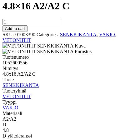
4.8×16 A2/A2 C
VAKIO
SENKKIKANTA
Add to cart
4.8x16
SKU:
01003390
Categories:
SENKKIKANTA
,
VAKIO
,
A2/A2
VETONIITIT
C
quantity
Tuotenumero
1052600556
Nimitys
4.8x16 A2/A2 C
Tuote
SENKKIKANTA
Tuoteryhmä
VETONIITIT
Tyyppi
VAKIO
Materiaali
A2/A2
D
4.8
D ylätoleranssi