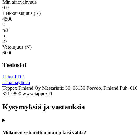
Min ainevahvuus
9.0
Leikkauslujuus (N)
4500
k
n/a
p
27
Vetolujuus (N)
6000
Tiedostot
Lataa PDF
Tilaa näytteitä
Tappex Finland Oy
Mestarintie 30, 06150 Porvoo, Finland
Puh. 010
321 9800
www.tappex.fi
Kysymyksiä ja vastauksia
Millainen vetoniitti minun pitäisi valita?