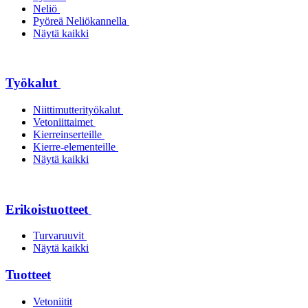
Neliö
Pyöreä Neliökannella
Näytä kaikki
Työkalut
Niittimutterityökalut
Vetoniittaimet
Kierreinserteille
Kierre-elementeille
Näytä kaikki
Erikoistuotteet
Turvaruuvit
Näytä kaikki
Tuotteet
Vetoniitit