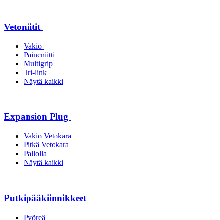
Vetoniitit
Vakio
Paineniitti
Multigrip
Tri-link
Näytä kaikki
Expansion Plug
Vakio Vetokara
Pitkä Vetokara
Pallolla
Näytä kaikki
Putkipääkiinnikkeet
Pyöreä