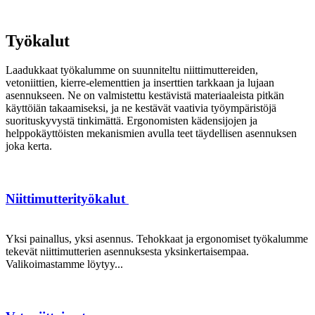
Työkalut
Laadukkaat työkalumme on suunniteltu niittimuttereiden,
vetoniittien, kierre-elementtien ja inserttien tarkkaan ja lujaan
asennukseen. Ne on valmistettu kestävistä materiaaleista pitkän
käyttöiän takaamiseksi, ja ne kestävät vaativia työympäristöjä
suorituskyvystä tinkimättä. Ergonomisten kädensijojen ja
helppokäyttöisten mekanismien avulla teet täydellisen asennuksen
joka kerta.
Niittimutterityökalut
Yksi painallus, yksi asennus. Tehokkaat ja ergonomiset työkalumme
tekevät niittimutterien asennuksesta yksinkertaisempaa.
Valikoimastamme löytyy...