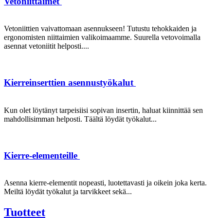
Vetoniittaimet
Vetoniittien vaivattomaan asennukseen! Tutustu tehokkaiden ja
ergonomisten niittaimien valikoimaamme. Suurella vetovoimalla
asennat vetoniitit helposti....
Kierreinserttien asennustyökalut
Kun olet löytänyt tarpeisiisi sopivan insertin, haluat kiinnittää sen
mahdollisimman helposti. Täältä löydät työkalut...
Kierre-elementeille
Asenna kierre-elementit nopeasti, luotettavasti ja oikein joka kerta.
Meiltä löydät työkalut ja tarvikkeet sekä...
Tuotteet