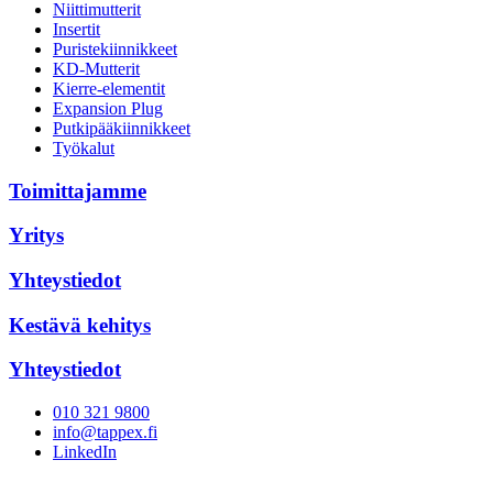
Niittimutterit
Insertit
Puristekiinnikkeet
KD-Mutterit
Kierre-elementit
Expansion Plug
Putkipääkiinnikkeet
Työkalut
Toimittajamme
Yritys
Yhteystiedot
Kestävä kehitys
Yhteystiedot
010 321 9800
info@tappex.fi
LinkedIn