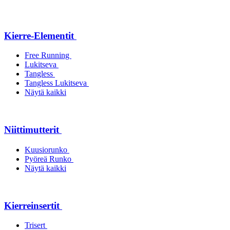
Kierre-Elementit
Free Running
Lukitseva
Tangless
Tangless Lukitseva
Näytä kaikki
Niittimutterit
Kuusiorunko
Pyöreä Runko
Näytä kaikki
Kierreinsertit
Trisert