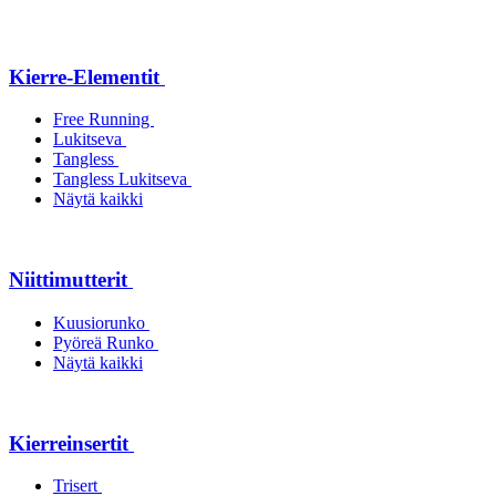
Kierre-Elementit
Free Running
Lukitseva
Tangless
Tangless Lukitseva
Näytä kaikki
Niittimutterit
Kuusiorunko
Pyöreä Runko
Näytä kaikki
Kierreinsertit
Trisert