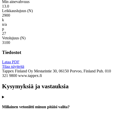
Min ainevahvuus
13.0
Leikkauslujuus (N)
2900
k
n/a
p
27
Vetolujuus (N)
3100
Tiedostot
Lataa PDF
Tilaa näytteitä
Tappex Finland Oy
Mestarintie 30, 06150 Porvoo, Finland
Puh. 010
321 9800
www.tappex.fi
Kysymyksiä ja vastauksia
Millainen vetoniitti minun pitäisi valita?