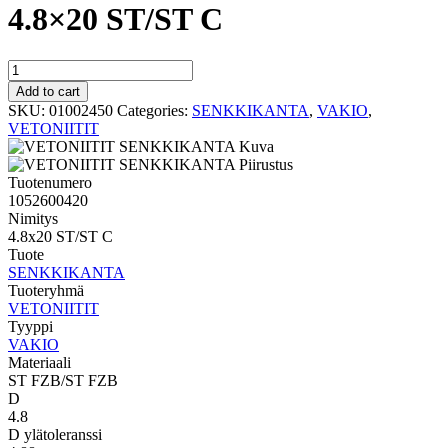
4.8×20 ST/ST C
VAKIO
SENKKIKANTA
Add to cart
4.8x20
SKU:
01002450
Categories:
SENKKIKANTA
,
VAKIO
,
ST/ST
VETONIITIT
C
quantity
Tuotenumero
1052600420
Nimitys
4.8x20 ST/ST C
Tuote
SENKKIKANTA
Tuoteryhmä
VETONIITIT
Tyyppi
VAKIO
Materiaali
ST FZB/ST FZB
D
4.8
D ylätoleranssi