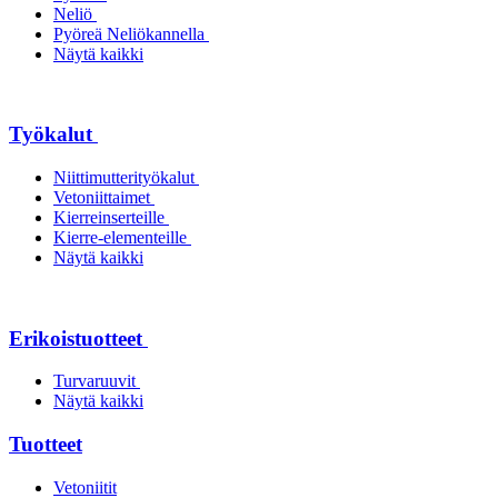
Neliö
Pyöreä Neliökannella
Näytä kaikki
Työkalut
Niittimutterityökalut
Vetoniittaimet
Kierreinserteille
Kierre-elementeille
Näytä kaikki
Erikoistuotteet
Turvaruuvit
Näytä kaikki
Tuotteet
Vetoniitit