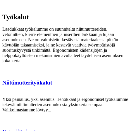
Työkalut
Laadukkaat työkalumme on suunniteltu niittimuttereiden,
vetoniittien, kierre-elementtien ja inserttien tarkkaan ja lujaan
asennukseen. Ne on valmistettu kestävistä materiaaleista pitkän
käyttöiän takaamiseksi, ja ne kestävät vaativia työympäristöjä
suorituskyvystä tinkimättä. Ergonomisten kädensijojen ja
helppokäyttöisten mekanismien avulla teet täydellisen asennuksen
joka kerta.
Niittimutterityökalut
Yksi painallus, yksi asennus. Tehokkaat ja ergonomiset työkalumme
tekevät niittimutterien asennuksesta yksinkertaisempaa.
Valikoimastamme löytyy...