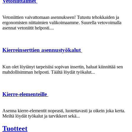
Vetoniittaimet
Vetoniittien vaivattomaan asennukseen! Tutustu tehokkaiden ja
ergonomisten niittaimien valikoimaamme. Suurella vetovoimalla
asennat vetoniitit helposti....
Kierreinserttien asennustyökalut
Kun olet löytänyt tarpeisiisi sopivan insertin, haluat kiinnittää sen
mahdollisimman helposti. Täältä löydät työkalut...
Kierre-elementeille
Asenna kierre-elementit nopeasti, luotettavasti ja oikein joka kerta.
Meiltä löydät työkalut ja tarvikkeet sekä...
Tuotteet