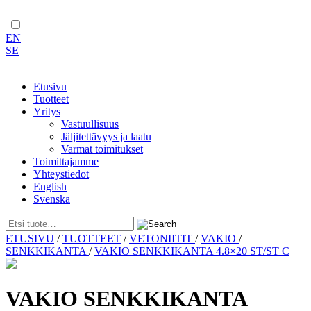
EN
SE
Etusivu
Tuotteet
Yritys
Vastuullisuus
Jäljitettävyys ja laatu
Varmat toimitukset
Toimittajamme
Yhteystiedot
English
Svenska
Skip
ETUSIVU
/
TUOTTEET
/
VETONIITIT
/
VAKIO
/
to
SENKKIKANTA
/
VAKIO SENKKIKANTA 4.8×20 ST/ST C
content
VAKIO SENKKIKANTA