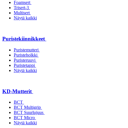
Foamsert
Trisert-3
Multisert
Näytä kaikki
Puristekiinnikkeet
Puristemutteri
Puristeholkki
Puristeruuvi
Puristetappi
Näytä kaikki
KD-Mutterit
BCT
BCT Multigrip
BCT Suurlujuus
BCT Micro
Näytä kaikki