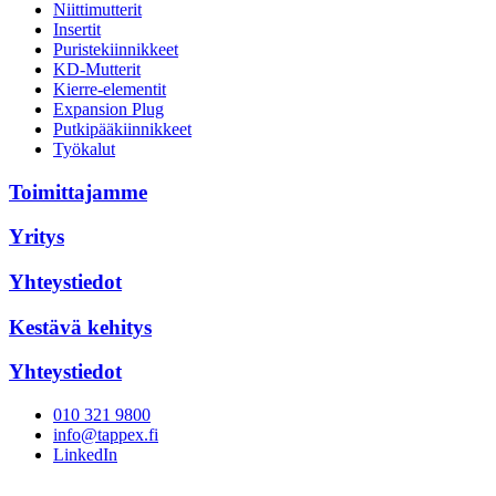
Niittimutterit
Insertit
Puristekiinnikkeet
KD-Mutterit
Kierre-elementit
Expansion Plug
Putkipääkiinnikkeet
Työkalut
Toimittajamme
Yritys
Yhteystiedot
Kestävä kehitys
Yhteystiedot
010 321 9800
info@tappex.fi
LinkedIn