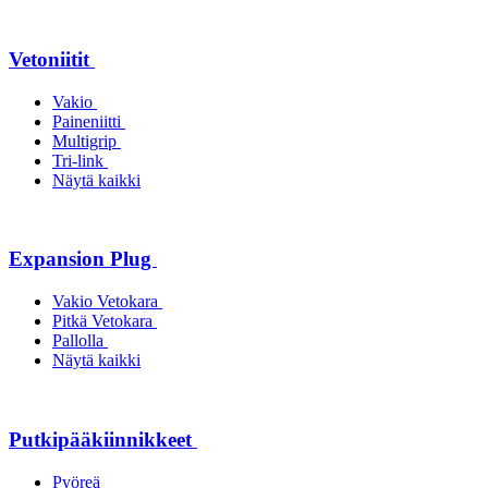
Vetoniitit
Vakio
Paineniitti
Multigrip
Tri-link
Näytä kaikki
Expansion Plug
Vakio Vetokara
Pitkä Vetokara
Pallolla
Näytä kaikki
Putkipääkiinnikkeet
Pyöreä