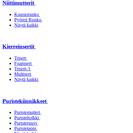
Niittimutterit
Kuusiorunko
Pyöreä Runko
Näytä kaikki
Kierreinsertit
Trisert
Foamsert
Trisert-3
Multisert
Näytä kaikki
Puristekiinnikkeet
Puristemutteri
Puristeholkki
Puristeruuvi
Puristetappi