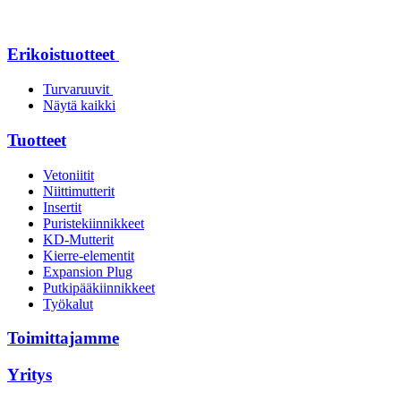
Erikoistuotteet
Turvaruuvit
Näytä kaikki
Tuotteet
Vetoniitit
Niittimutterit
Insertit
Puristekiinnikkeet
KD-Mutterit
Kierre-elementit
Expansion Plug
Putkipääkiinnikkeet
Työkalut
Toimittajamme
Yritys