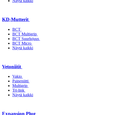
Näytä kaikki
KD-Mutterit
BCT
BCT Multigrip
BCT Suurlujuus
BCT Micro
Näytä kaikki
Vetoniitit
Vakio
Paineniitti
Multigrip
Tri-link
Näytä kaikki
Expansion Plug