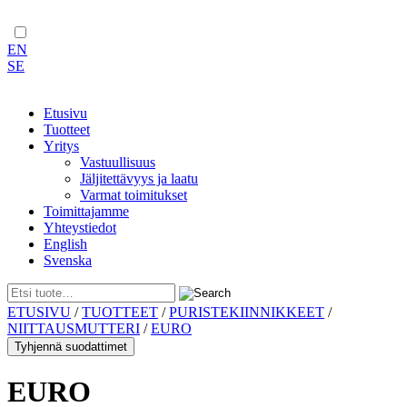
EN
SE
Etusivu
Tuotteet
Yritys
Vastuullisuus
Jäljitettävyys ja laatu
Varmat toimitukset
Toimittajamme
Yhteystiedot
English
Svenska
Skip
ETUSIVU
/
TUOTTEET
/
PURISTEKIINNIKKEET
/
to
NIITTAUSMUTTERI
/
EURO
content
Tyhjennä suodattimet
EURO