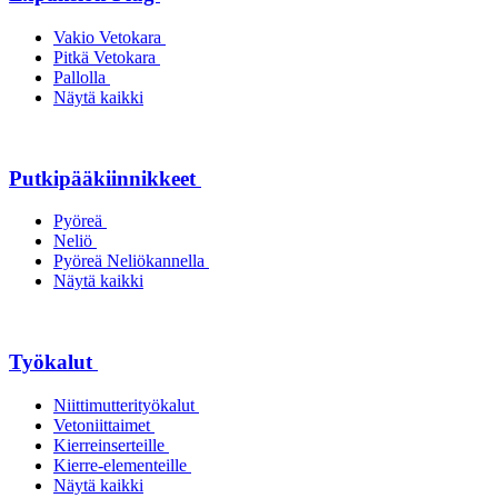
Vakio Vetokara
Pitkä Vetokara
Pallolla
Näytä kaikki
Putkipääkiinnikkeet
Pyöreä
Neliö
Pyöreä Neliökannella
Näytä kaikki
Työkalut
Niittimutterityökalut
Vetoniittaimet
Kierreinserteille
Kierre-elementeille
Näytä kaikki