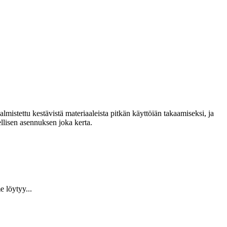
lmistettu kestävistä materiaaleista pitkän käyttöiän takaamiseksi, ja
llisen asennuksen joka kerta.
 löytyy...