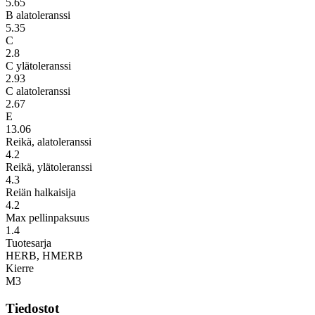
5.65
B alatoleranssi
5.35
C
2.8
C ylätoleranssi
2.93
C alatoleranssi
2.67
E
13.06
Reikä, alatoleranssi
4.2
Reikä, ylätoleranssi
4.3
Reiän halkaisija
4.2
Max pellinpaksuus
1.4
Tuotesarja
HERB, HMERB
Kierre
M3
Tiedostot