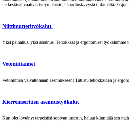
ne kestävät vaativia työympäristöjä suorituskyvystä tinkimättä. Ergon
Niittimutterityökalut
Yksi painallus, yksi asennus. Tehokkaat ja ergonomiset työkalumme te
Vetoniittaimet
Vetoniittien vaivattomaan asennukseen! Tutustu tehokkaiden ja ergonom
Kierreinserttien asennustyökalut
Kun olet löytänyt tarpeisiisi sopivan insertin, haluat kiinnittää sen ma