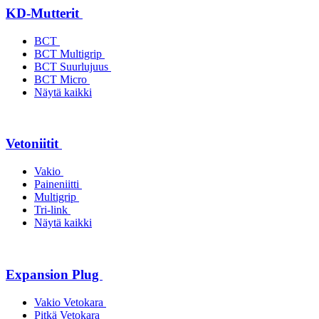
KD-Mutterit
BCT
BCT Multigrip
BCT Suurlujuus
BCT Micro
Näytä kaikki
Vetoniitit
Vakio
Paineniitti
Multigrip
Tri-link
Näytä kaikki
Expansion Plug
Vakio Vetokara
Pitkä Vetokara