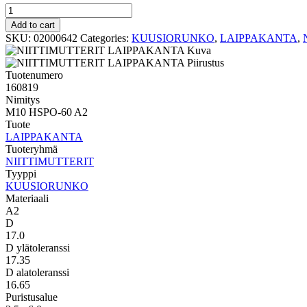
KUUSIORUNKO
LAIPPAKANTA
Add to cart
M10
SKU:
02000642
Categories:
KUUSIORUNKO
,
LAIPPAKANTA
,
HSPO-
60
A2
Tuotenumero
quantity
160819
Nimitys
M10 HSPO-60 A2
Tuote
LAIPPAKANTA
Tuoteryhmä
NIITTIMUTTERIT
Tyyppi
KUUSIORUNKO
Materiaali
A2
D
17.0
D ylätoleranssi
17.35
D alatoleranssi
16.65
Puristusalue