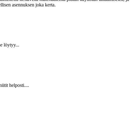
llisen asennuksen joka kerta.
 löytyy...
it helposti....