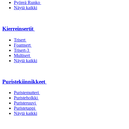
Pyöreä Runko
Näytä kaikki
Kierreinsertit
Trisert
Foamsert
Trisert-3
Multisert
Näytä kaikki
Puristekiinnikkeet
Puristemutteri
Puristeholkki
Puristeruuvi
Puristetappi
Näytä kaikki