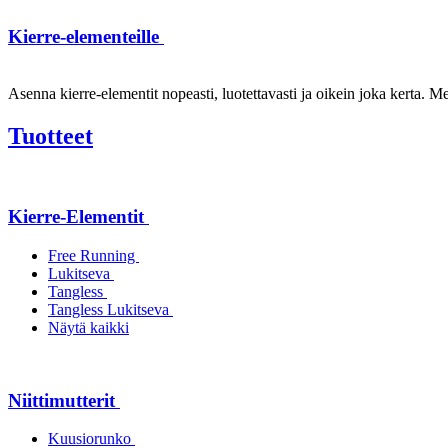
Kierre-elementeille
Asenna kierre-elementit nopeasti, luotettavasti ja oikein joka kerta. Mei
Tuotteet
Kierre-Elementit
Free Running
Lukitseva
Tangless
Tangless Lukitseva
Näytä kaikki
Niittimutterit
Kuusiorunko