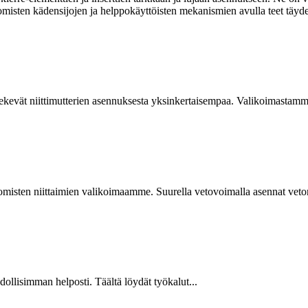
omisten kädensijojen ja helppokäyttöisten mekanismien avulla teet täyde
kevät niittimutterien asennuksesta yksinkertaisempaa. Valikoimastamme
isten niittaimien valikoimaamme. Suurella vetovoimalla asennat vetoniit
hdollisimman helposti. Täältä löydät työkalut...