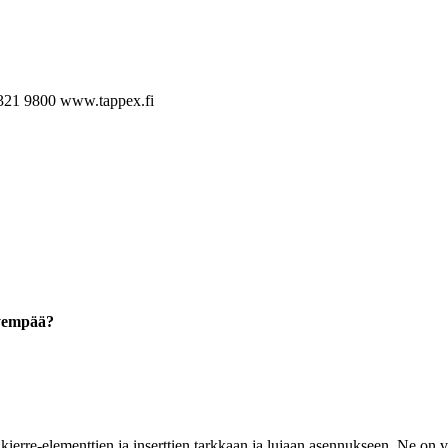
321 9800
www.tappex.fi
hyempää?
ierre-elementtien ja inserttien tarkkaan ja lujaan asennukseen. Ne on va