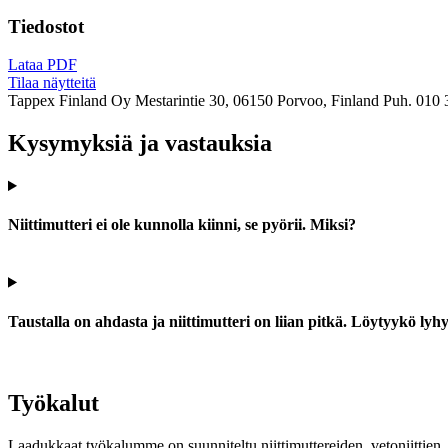
Tiedostot
Lataa PDF
Tilaa näytteitä
Tappex Finland Oy
Mestarintie 30, 06150 Porvoo, Finland
Puh. 010 
Kysymyksiä ja vastauksia
Niittimutteri ei ole kunnolla kiinni, se pyörii. Miksi?
Taustalla on ahdasta ja niittimutteri on liian pitkä. Löytyykö ly
Työkalut
Laadukkaat työkalumme on suunniteltu niittimuttereiden, vetoniittien, k