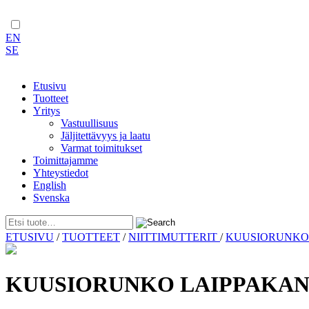
EN
SE
Etusivu
Tuotteet
Yritys
Vastuullisuus
Jäljitettävyys ja laatu
Varmat toimitukset
Toimittajamme
Yhteystiedot
English
Svenska
Skip
ETUSIVU
/
TUOTTEET
/
NIITTIMUTTERIT
/
KUUSIORUNK
to
content
KUUSIORUNKO LAIPPAKANT