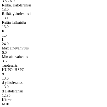
3.5 - 6.0
Reikä, alatoleranssi
13.0
Reikä, ylätoleranssi
13.1
Reiän halkaisija
13.0
K
1,5
L
24.0
Max ainevahvuus
6.0
Min ainevahvuus
3.5
Tuotesarja
HUPO, HSPO
d
13.0
d ylätoleranssi
13.0
d alatoleranssi
12.85
Kierre
M10