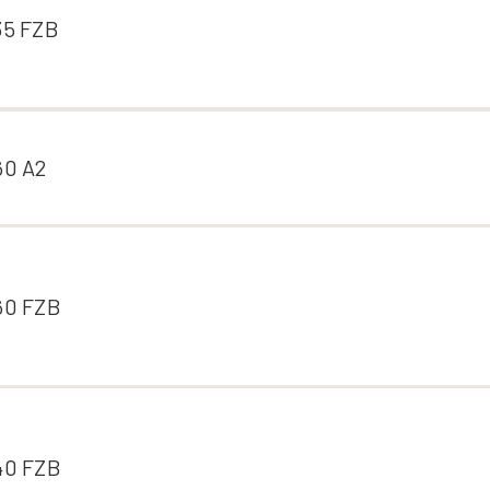
35 FZB
60 A2
60 FZB
40 FZB