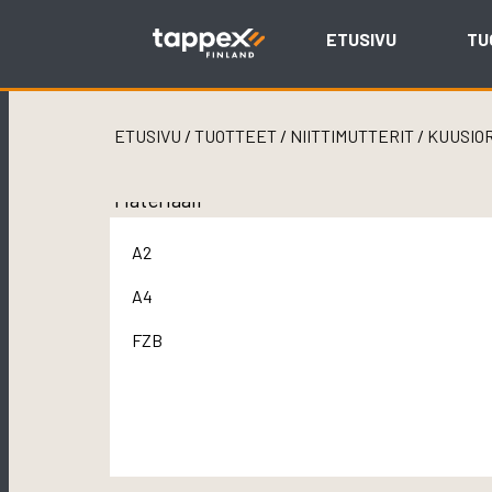
Skip
to
ETUSIVU
TU
content
ETUSIVU
/
TUOTTEET
/
NIITTIMUTTERIT
/
KUUSIO
Materiaali
A2
A4
FZB