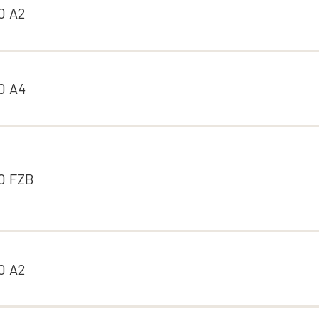
0 A2
0 A4
0 FZB
0 A2