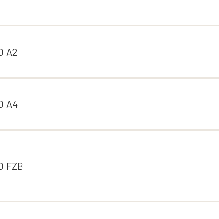
0 A2
0 A4
0 FZB