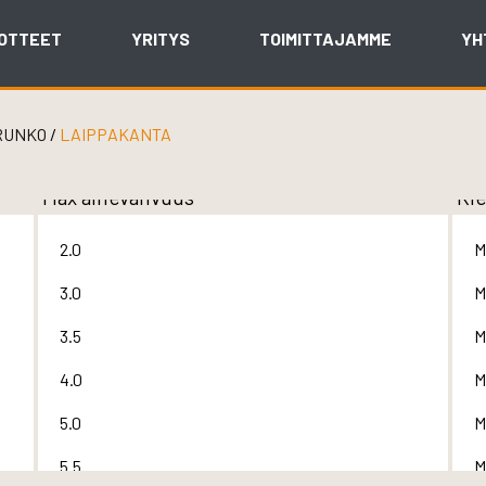
OTTEET
YRITYS
TOIMITTAJAMME
YH
RUNKO
/
LAIPPAKANTA
Max ainevahvuus
Kie
2.0
M
3.0
M
3.5
M
4.0
M
5.0
M
5.5
M