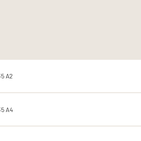
6.0
8.0
5 A2
5 A4