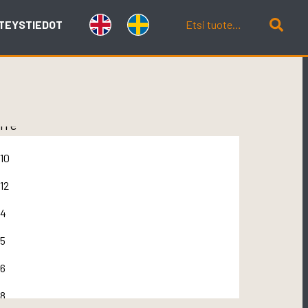
TEYSTIEDOT
rre
10
12
4
5
6
8