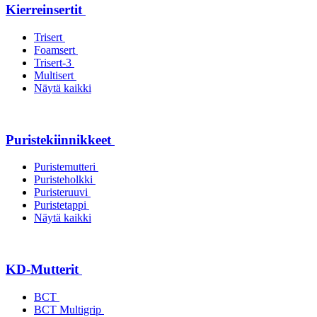
Kierreinsertit
Trisert
Foamsert
Trisert-3
Multisert
Näytä kaikki
Puristekiinnikkeet
Puristemutteri
Puristeholkki
Puristeruuvi
Puristetappi
Näytä kaikki
KD-Mutterit
BCT
BCT Multigrip