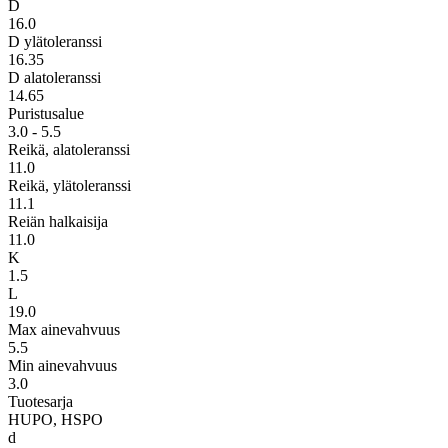
D
16.0
D ylätoleranssi
16.35
D alatoleranssi
14.65
Puristusalue
3.0 - 5.5
Reikä, alatoleranssi
11.0
Reikä, ylätoleranssi
11.1
Reiän halkaisija
11.0
K
1.5
L
19.0
Max ainevahvuus
5.5
Min ainevahvuus
3.0
Tuotesarja
HUPO, HSPO
d