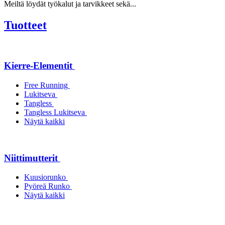
Meiltä löydät työkalut ja tarvikkeet sekä...
Tuotteet
Kierre-Elementit
Free Running
Lukitseva
Tangless
Tangless Lukitseva
Näytä kaikki
Niittimutterit
Kuusiorunko
Pyöreä Runko
Näytä kaikki