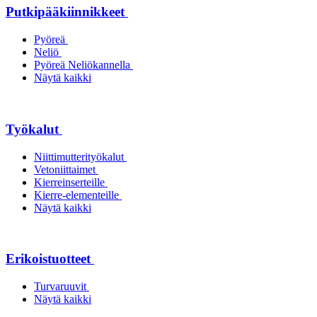
Putkipääkiinnikkeet
Pyöreä
Neliö
Pyöreä Neliökannella
Näytä kaikki
Työkalut
Niittimutterityökalut
Vetoniittaimet
Kierreinserteille
Kierre-elementeille
Näytä kaikki
Erikoistuotteet
Turvaruuvit
Näytä kaikki