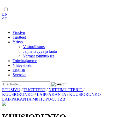
EN
SE
Etusivu
Tuotteet
Yritys
Vastuullisuus
Jäljitettävyys ja laatu
Varmat toimitukset
Toimittajamme
Yhteystiedot
English
Svenska
Skip
ETUSIVU
/
TUOTTEET
/
NIITTIMUTTERIT
/
to
KUUSIORUNKO
/
LAIPPAKANTA
/
KUUSIORUNKO
content
LAIPPAKANTA M8 HUPO-55 FZB