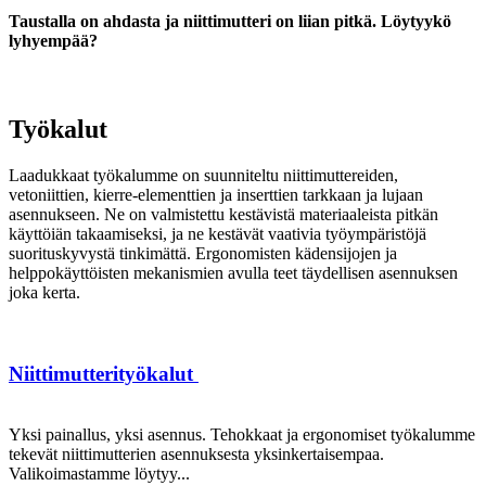
Taustalla on ahdasta ja niittimutteri on liian pitkä. Löytyykö
lyhyempää?
Työkalut
Laadukkaat työkalumme on suunniteltu niittimuttereiden,
vetoniittien, kierre-elementtien ja inserttien tarkkaan ja lujaan
asennukseen. Ne on valmistettu kestävistä materiaaleista pitkän
käyttöiän takaamiseksi, ja ne kestävät vaativia työympäristöjä
suorituskyvystä tinkimättä. Ergonomisten kädensijojen ja
helppokäyttöisten mekanismien avulla teet täydellisen asennuksen
joka kerta.
Niittimutterityökalut
Yksi painallus, yksi asennus. Tehokkaat ja ergonomiset työkalumme
tekevät niittimutterien asennuksesta yksinkertaisempaa.
Valikoimastamme löytyy...