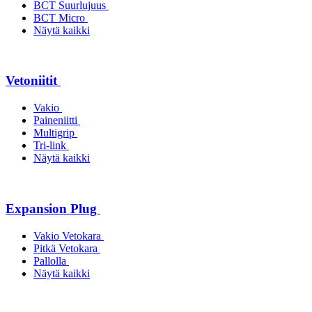
BCT Suurlujuus
BCT Micro
Näytä kaikki
Vetoniitit
Vakio
Paineniitti
Multigrip
Tri-link
Näytä kaikki
Expansion Plug
Vakio Vetokara
Pitkä Vetokara
Pallolla
Näytä kaikki