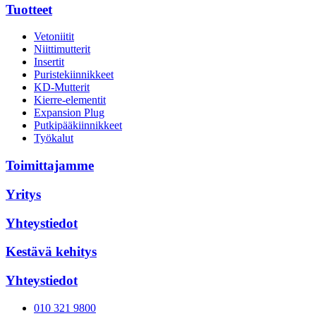
Tuotteet
Vetoniitit
Niittimutterit
Insertit
Puristekiinnikkeet
KD-Mutterit
Kierre-elementit
Expansion Plug
Putkipääkiinnikkeet
Työkalut
Toimittajamme
Yritys
Yhteystiedot
Kestävä kehitys
Yhteystiedot
010 321 9800