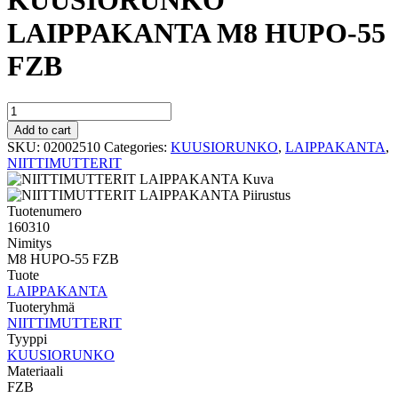
KUUSIORUNKO
LAIPPAKANTA M8 HUPO-55
FZB
KUUSIORUNKO
LAIPPAKANTA
Add to cart
M8
SKU:
02002510
Categories:
KUUSIORUNKO
,
LAIPPAKANTA
,
HUPO-
NIITTIMUTTERIT
55
FZB
quantity
Tuotenumero
160310
Nimitys
M8 HUPO-55 FZB
Tuote
LAIPPAKANTA
Tuoteryhmä
NIITTIMUTTERIT
Tyyppi
KUUSIORUNKO
Materiaali
FZB