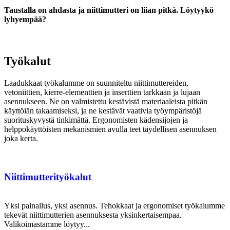
Taustalla on ahdasta ja niittimutteri on liian pitkä. Löytyykö
lyhyempää?
Työkalut
Laadukkaat työkalumme on suunniteltu niittimuttereiden,
vetoniittien, kierre-elementtien ja inserttien tarkkaan ja lujaan
asennukseen. Ne on valmistettu kestävistä materiaaleista pitkän
käyttöiän takaamiseksi, ja ne kestävät vaativia työympäristöjä
suorituskyvystä tinkimättä. Ergonomisten kädensijojen ja
helppokäyttöisten mekanismien avulla teet täydellisen asennuksen
joka kerta.
Niittimutterityökalut
Yksi painallus, yksi asennus. Tehokkaat ja ergonomiset työkalumme
tekevät niittimutterien asennuksesta yksinkertaisempaa.
Valikoimastamme löytyy...