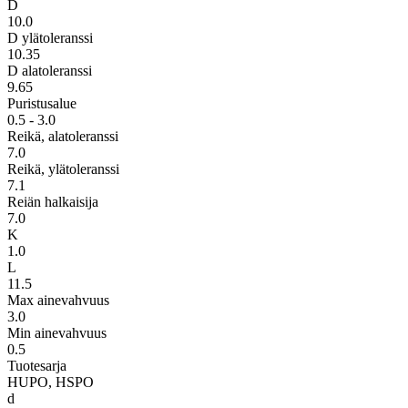
D
10.0
D ylätoleranssi
10.35
D alatoleranssi
9.65
Puristusalue
0.5 - 3.0
Reikä, alatoleranssi
7.0
Reikä, ylätoleranssi
7.1
Reiän halkaisija
7.0
K
1.0
L
11.5
Max ainevahvuus
3.0
Min ainevahvuus
0.5
Tuotesarja
HUPO, HSPO
d