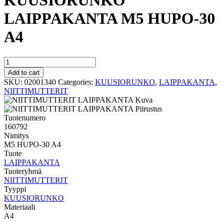
KUUSIORUNKO
LAIPPAKANTA M5 HUPO-30
A4
KUUSIORUNKO
LAIPPAKANTA
Add to cart
M5
SKU:
02001340
Categories:
KUUSIORUNKO
,
LAIPPAKANTA
,
HUPO-
NIITTIMUTTERIT
30
A4
quantity
Tuotenumero
160792
Nimitys
M5 HUPO-30 A4
Tuote
LAIPPAKANTA
Tuoteryhmä
NIITTIMUTTERIT
Tyyppi
KUUSIORUNKO
Materiaali
A4