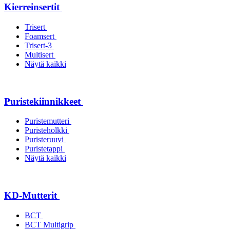
Kierreinsertit
Trisert
Foamsert
Trisert-3
Multisert
Näytä kaikki
Puristekiinnikkeet
Puristemutteri
Puristeholkki
Puristeruuvi
Puristetappi
Näytä kaikki
KD-Mutterit
BCT
BCT Multigrip