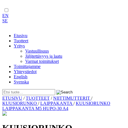
EN
SE
Etusivu
Tuotteet
Yritys
Vastuullisuus
Jäljitettävyys ja laatu
Varmat toimitukset
Toimittajamme
Yhteystiedot
English
Svenska
Skip
ETUSIVU
/
TUOTTEET
/
NIITTIMUTTERIT
/
to
KUUSIORUNKO
/
LAIPPAKANTA
/
KUUSIORUNKO
content
LAIPPAKANTA M5 HUPO-30 A4