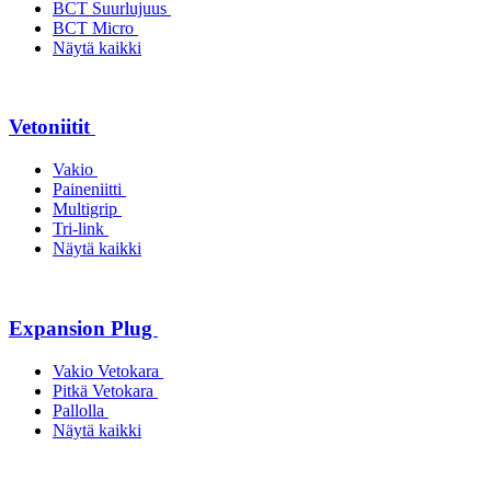
BCT Suurlujuus
BCT Micro
Näytä kaikki
Vetoniitit
Vakio
Paineniitti
Multigrip
Tri-link
Näytä kaikki
Expansion Plug
Vakio Vetokara
Pitkä Vetokara
Pallolla
Näytä kaikki