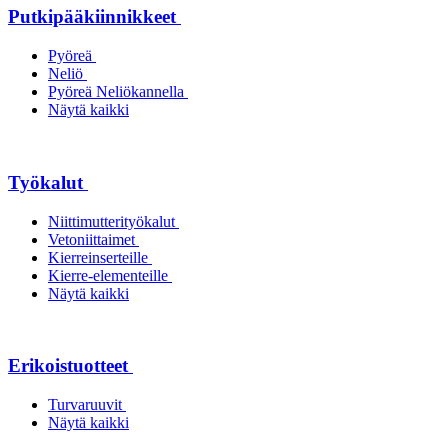
Putkipääkiinnikkeet
Pyöreä
Neliö
Pyöreä Neliökannella
Näytä kaikki
Työkalut
Niittimutterityökalut
Vetoniittaimet
Kierreinserteille
Kierre-elementeille
Näytä kaikki
Erikoistuotteet
Turvaruuvit
Näytä kaikki