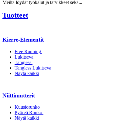
Meiltä löydät työkalut ja tarvikkeet sekä...
Tuotteet
Kierre-Elementit
Free Running
Lukitseva
Tangless
Tangless Lukitseva
Näytä kaikki
Niittimutterit
Kuusiorunko
Pyöreä Runko
Näytä kaikki