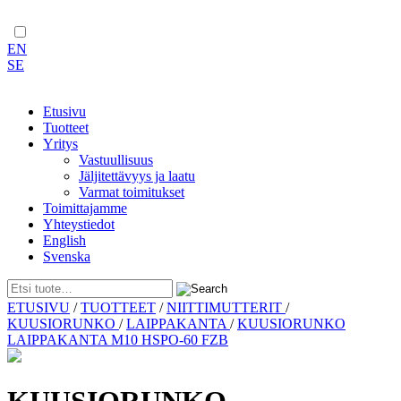
EN
SE
Etusivu
Tuotteet
Yritys
Vastuullisuus
Jäljitettävyys ja laatu
Varmat toimitukset
Toimittajamme
Yhteystiedot
English
Svenska
Skip
ETUSIVU
/
TUOTTEET
/
NIITTIMUTTERIT
/
to
KUUSIORUNKO
/
LAIPPAKANTA
/
KUUSIORUNKO
content
LAIPPAKANTA M10 HSPO-60 FZB