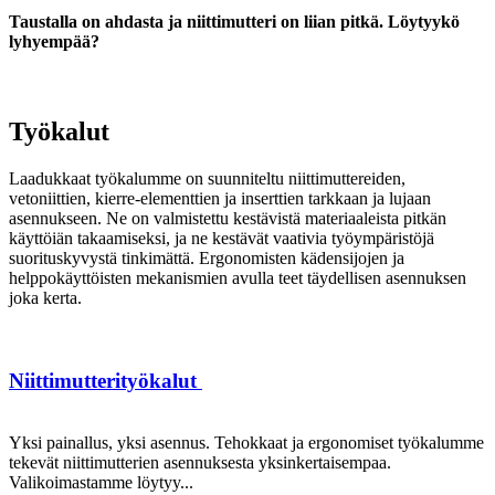
Taustalla on ahdasta ja niittimutteri on liian pitkä. Löytyykö
lyhyempää?
Työkalut
Laadukkaat työkalumme on suunniteltu niittimuttereiden,
vetoniittien, kierre-elementtien ja inserttien tarkkaan ja lujaan
asennukseen. Ne on valmistettu kestävistä materiaaleista pitkän
käyttöiän takaamiseksi, ja ne kestävät vaativia työympäristöjä
suorituskyvystä tinkimättä. Ergonomisten kädensijojen ja
helppokäyttöisten mekanismien avulla teet täydellisen asennuksen
joka kerta.
Niittimutterityökalut
Yksi painallus, yksi asennus. Tehokkaat ja ergonomiset työkalumme
tekevät niittimutterien asennuksesta yksinkertaisempaa.
Valikoimastamme löytyy...