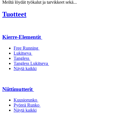
Meiltä löydät työkalut ja tarvikkeet sekä...
Tuotteet
Kierre-Elementit
Free Running
Lukitseva
Tangless
Tangless Lukitseva
Näytä kaikki
Niittimutterit
Kuusiorunko
Pyöreä Runko
Näytä kaikki