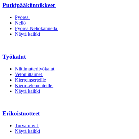
Putkipääkiinnikkeet
Pyöreä
Neliö
Pyöreä Neliökannella
Näytä kaikki
Työkalut
Niittimutterityökalut
Vetoniittaimet
Kierreinserteille
Kierre-elementeille
Näytä kaikki
Erikoistuotteet
Turvaruuvit
Näytä kaikki