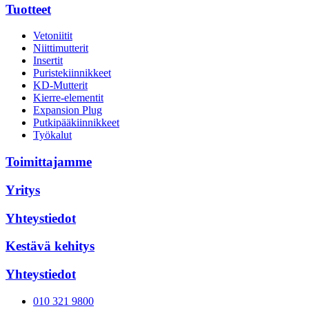
Tuotteet
Vetoniitit
Niittimutterit
Insertit
Puristekiinnikkeet
KD-Mutterit
Kierre-elementit
Expansion Plug
Putkipääkiinnikkeet
Työkalut
Toimittajamme
Yritys
Yhteystiedot
Kestävä kehitys
Yhteystiedot
010 321 9800