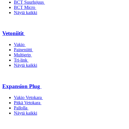
BCT Suurlujuus
BCT Micro
Näytä kaikki
Vetoniitit
Vakio
Paineniitti
Multigrip
Tri-link
Näytä kaikki
Expansion Plug
Vakio Vetokara
Pitkä Vetokara
Pallolla
Näytä kaikki