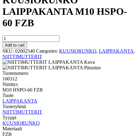
KUUSIORUNKO
LAIPPAKANTA M10 HSPO-
60 FZB
KUUSIORUNKO
LAIPPAKANTA
Add to cart
M10
SKU:
02002540
Categories:
KUUSIORUNKO
,
LAIPPAKANTA
,
HSPO-
NIITTIMUTTERIT
60
FZB
quantity
Tuotenumero
160312
Nimitys
M10 HSPO-60 FZB
Tuote
LAIPPAKANTA
Tuoteryhmä
NIITTIMUTTERIT
Tyyppi
KUUSIORUNKO
Materiaali
FZB