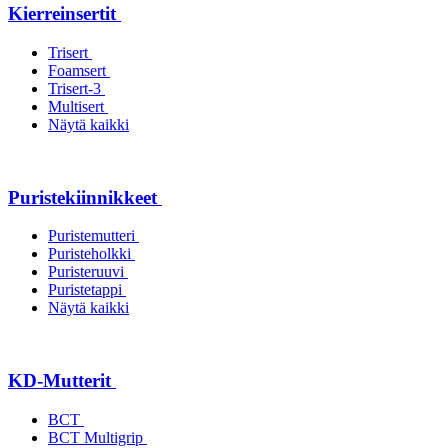
Kierreinsertit
Trisert
Foamsert
Trisert-3
Multisert
Näytä kaikki
Puristekiinnikkeet
Puristemutteri
Puristeholkki
Puristeruuvi
Puristetappi
Näytä kaikki
KD-Mutterit
BCT
BCT Multigrip