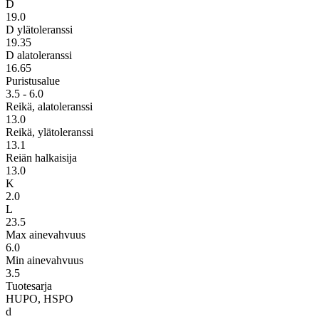
D
19.0
D ylätoleranssi
19.35
D alatoleranssi
16.65
Puristusalue
3.5 - 6.0
Reikä, alatoleranssi
13.0
Reikä, ylätoleranssi
13.1
Reiän halkaisija
13.0
K
2.0
L
23.5
Max ainevahvuus
6.0
Min ainevahvuus
3.5
Tuotesarja
HUPO, HSPO
d