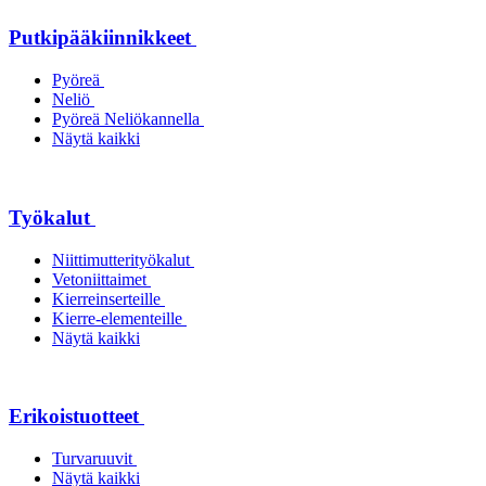
Putkipääkiinnikkeet
Pyöreä
Neliö
Pyöreä Neliökannella
Näytä kaikki
Työkalut
Niittimutterityökalut
Vetoniittaimet
Kierreinserteille
Kierre-elementeille
Näytä kaikki
Erikoistuotteet
Turvaruuvit
Näytä kaikki