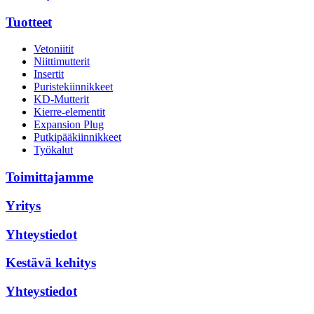
Tuotteet
Vetoniitit
Niittimutterit
Insertit
Puristekiinnikkeet
KD-Mutterit
Kierre-elementit
Expansion Plug
Putkipääkiinnikkeet
Työkalut
Toimittajamme
Yritys
Yhteystiedot
Kestävä kehitys
Yhteystiedot