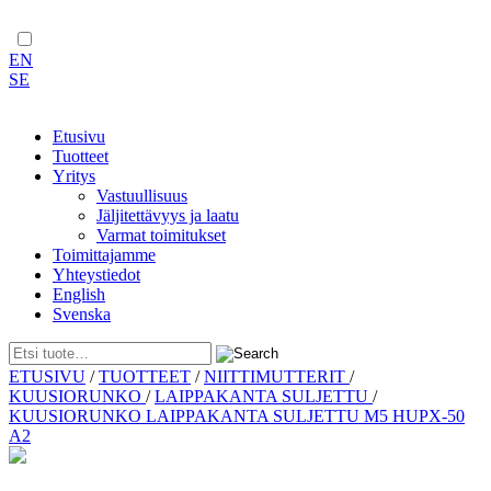
EN
SE
Etusivu
Tuotteet
Yritys
Vastuullisuus
Jäljitettävyys ja laatu
Varmat toimitukset
Toimittajamme
Yhteystiedot
English
Svenska
Skip
ETUSIVU
/
TUOTTEET
/
NIITTIMUTTERIT
/
to
KUUSIORUNKO
/
LAIPPAKANTA SULJETTU
/
content
KUUSIORUNKO LAIPPAKANTA SULJETTU M5 HUPX-50
A2