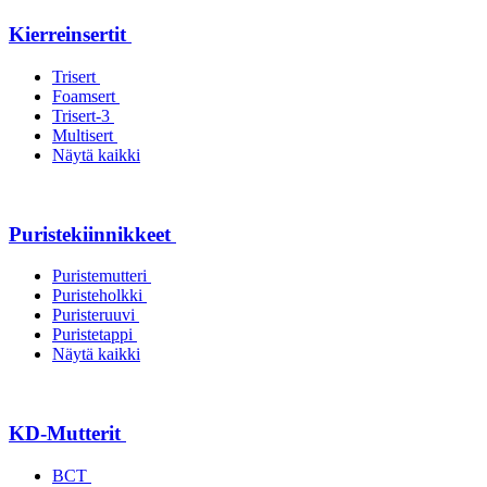
Kierreinsertit
Trisert
Foamsert
Trisert-3
Multisert
Näytä kaikki
Puristekiinnikkeet
Puristemutteri
Puristeholkki
Puristeruuvi
Puristetappi
Näytä kaikki
KD-Mutterit
BCT