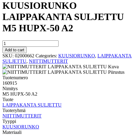
KUUSIORUNKO
LAIPPAKANTA SULJETTU
M5 HUPX-50 A2
KUUSIORUNKO
LAIPPAKANTA
Add to cart
SULJETTU
SKU:
02000662
Categories:
KUUSIORUNKO
,
LAIPPAKANTA
M5
SULJETTU
,
NIITTIMUTTERIT
HUPX-
50
A2
Tuotenumero
quantity
160915
Nimitys
M5 HUPX-50 A2
Tuote
LAIPPAKANTA SULJETTU
Tuoteryhmä
NIITTIMUTTERIT
Tyyppi
KUUSIORUNKO
Materiaali