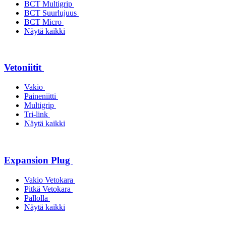
BCT Multigrip
BCT Suurlujuus
BCT Micro
Näytä kaikki
Vetoniitit
Vakio
Paineniitti
Multigrip
Tri-link
Näytä kaikki
Expansion Plug
Vakio Vetokara
Pitkä Vetokara
Pallolla
Näytä kaikki