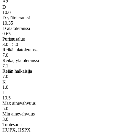
A2
D
10.0
D ylätoleranssi
10.35
D alatoleranssi
9.65
Puristusalue
3.0 - 5.0
Reikä, alatoleranssi
7.0
Reikä, ylätoleranssi
7.1
Reiän halkaisija
7.0
K
1.0
L
19.5
Max ainevahvuus
5.0
Min ainevahvuus
3.0
Tuotesarja
HUPX, HSPX