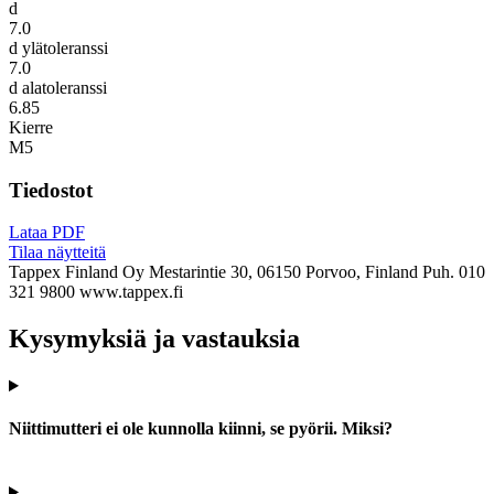
d
7.0
d ylätoleranssi
7.0
d alatoleranssi
6.85
Kierre
M5
Tiedostot
Lataa PDF
Tilaa näytteitä
Tappex Finland Oy
Mestarintie 30, 06150 Porvoo, Finland
Puh. 010
321 9800
www.tappex.fi
Kysymyksiä ja vastauksia
Niittimutteri ei ole kunnolla kiinni, se pyörii. Miksi?