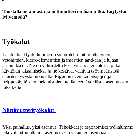
Taustalla on ahdasta ja niittimutteri on liian pitkä. Löytyykö
lyhyempää?
Työkalut
Laadukkaat työkalumme on suunniteltu niittimuttereiden,
vetoniittien, kierre-elementtien ja inserttien tarkkaan ja lujaan
asennukseen. Ne on valmistettu kestävistä materiaaleista pitkän
käyttöiän takaamiseksi, ja ne kestävät vaativia työympäristöjä
suorituskyvystä tinkimättä. Ergonomisten kädensijojen ja
helppokäyttöisten mekanismien avulla teet täydellisen asennuksen
joka kerta.
Niittimutterityökalut
Yksi painallus, yksi asennus. Tehokkaat ja ergonomiset työkalumme
tekevät niittimutterien asennuksesta yksinkertaisempaa.