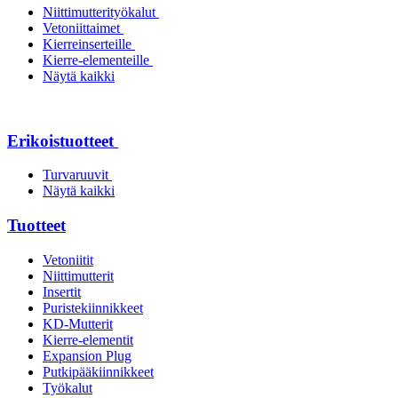
Niittimutterityökalut
Vetoniittaimet
Kierreinserteille
Kierre-elementeille
Näytä kaikki
Erikoistuotteet
Turvaruuvit
Näytä kaikki
Tuotteet
Vetoniitit
Niittimutterit
Insertit
Puristekiinnikkeet
KD-Mutterit
Kierre-elementit
Expansion Plug
Putkipääkiinnikkeet
Työkalut