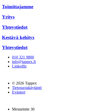
Toimittajamme
Yritys
Yhteystiedot
Kestävä kehitys
Yhteystiedot
010 321 9800
info@tappex.fi
LinkedIn
© 2026 Tappex
Tietosuojakäytäntö
Evästeet
Mestarintie 30