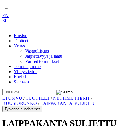
EN
SE
Etusivu
Tuotteet
Yritys
Vastuullisuus
Jäljitettävyys ja laatu
Varmat toimitukset
Toimittajamme
Yhteystiedot
English
Svenska
Skip
ETUSIVU
/
TUOTTEET
/
NIITTIMUTTERIT
/
to
KUUSIORUNKO
/
LAIPPAKANTA SULJETTU
content
Tyhjennä suodattimet
LAIPPAKANTA SULJETTU