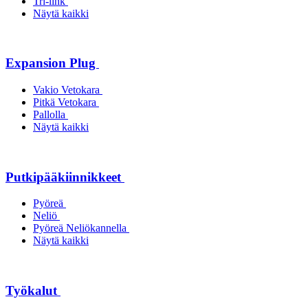
Tri-link
Näytä kaikki
Expansion Plug
Vakio Vetokara
Pitkä Vetokara
Pallolla
Näytä kaikki
Putkipääkiinnikkeet
Pyöreä
Neliö
Pyöreä Neliökannella
Näytä kaikki
Työkalut