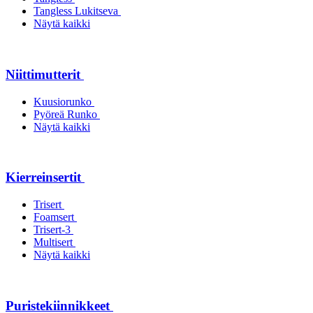
Tangless Lukitseva
Näytä kaikki
Niittimutterit
Kuusiorunko
Pyöreä Runko
Näytä kaikki
Kierreinsertit
Trisert
Foamsert
Trisert-3
Multisert
Näytä kaikki
Puristekiinnikkeet