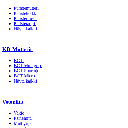
Puristemutteri
Puristeholkki
Puristeruuvi
Puristetappi
Näytä kaikki
KD-Mutterit
BCT
BCT Multigrip
BCT Suurlujuus
BCT Micro
Näytä kaikki
Vetoniitit
Vakio
Paineniitti
Multigrip