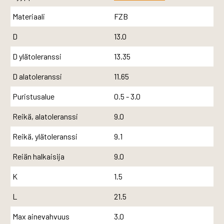
Materiaali
FZB
D
13.0
D ylätoleranssi
13.35
D alatoleranssi
11.65
Puristusalue
0.5 - 3.0
Reikä, alatoleranssi
9.0
Reikä, ylätoleranssi
9.1
Reiän halkaisija
9.0
K
1.5
L
21.5
Max ainevahvuus
3.0