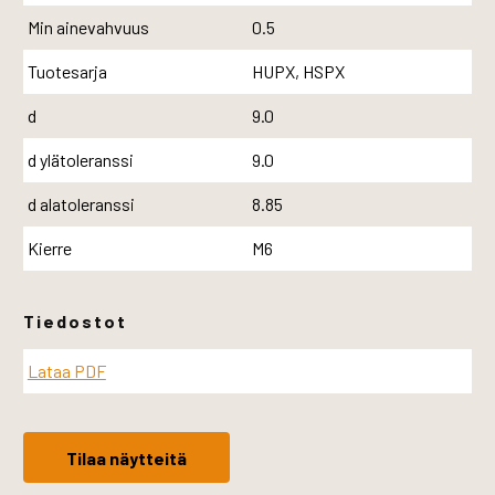
Min ainevahvuus
0.5
Tuotesarja
HUPX, HSPX
d
9.0
d ylätoleranssi
9.0
d alatoleranssi
8.85
Kierre
M6
Tiedostot
Lataa PDF
Tilaa näytteitä