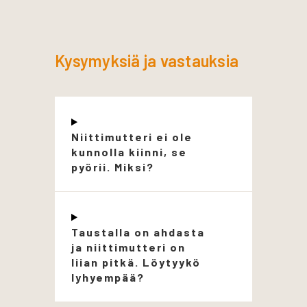
Kysymyksiä ja vastauksia
Niittimutteri ei ole
kunnolla kiinni, se
pyörii. Miksi?
Taustalla on ahdasta
ja niittimutteri on
liian pitkä. Löytyykö
lyhyempää?