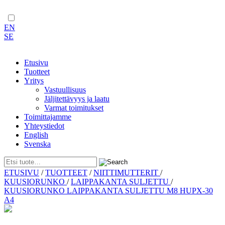
EN
SE
Etusivu
Tuotteet
Yritys
Vastuullisuus
Jäljitettävyys ja laatu
Varmat toimitukset
Toimittajamme
Yhteystiedot
English
Svenska
Skip
ETUSIVU
/
TUOTTEET
/
NIITTIMUTTERIT
/
to
KUUSIORUNKO
/
LAIPPAKANTA SULJETTU
/
content
KUUSIORUNKO LAIPPAKANTA SULJETTU M8 HUPX-30
A4