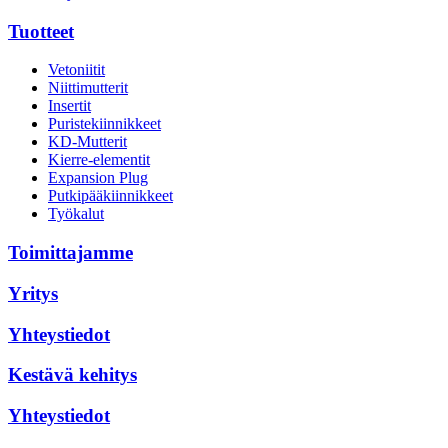
Tuotteet
Vetoniitit
Niittimutterit
Insertit
Puristekiinnikkeet
KD-Mutterit
Kierre-elementit
Expansion Plug
Putkipääkiinnikkeet
Työkalut
Toimittajamme
Yritys
Yhteystiedot
Kestävä kehitys
Yhteystiedot