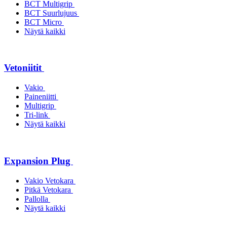
BCT Multigrip
BCT Suurlujuus
BCT Micro
Näytä kaikki
Vetoniitit
Vakio
Paineniitti
Multigrip
Tri-link
Näytä kaikki
Expansion Plug
Vakio Vetokara
Pitkä Vetokara
Pallolla
Näytä kaikki