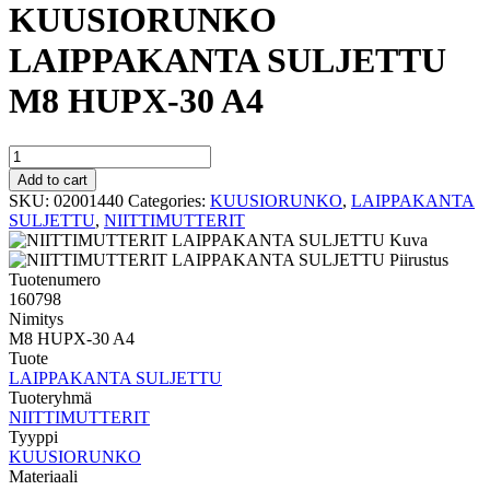
KUUSIORUNKO
LAIPPAKANTA SULJETTU
M8 HUPX-30 A4
KUUSIORUNKO
LAIPPAKANTA
Add to cart
SULJETTU
SKU:
02001440
Categories:
KUUSIORUNKO
,
LAIPPAKANTA
M8
SULJETTU
,
NIITTIMUTTERIT
HUPX-
30
A4
Tuotenumero
quantity
160798
Nimitys
M8 HUPX-30 A4
Tuote
LAIPPAKANTA SULJETTU
Tuoteryhmä
NIITTIMUTTERIT
Tyyppi
KUUSIORUNKO
Materiaali