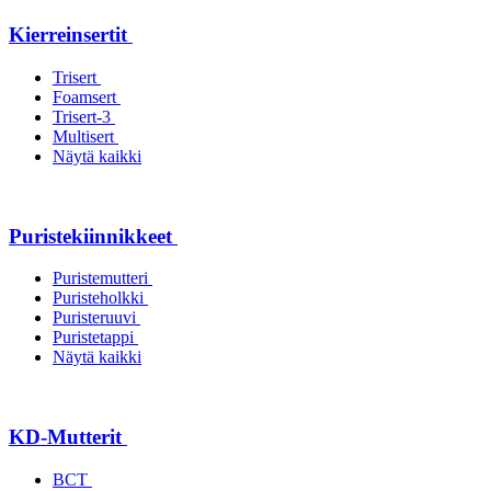
Kierreinsertit
Trisert
Foamsert
Trisert-3
Multisert
Näytä kaikki
Puristekiinnikkeet
Puristemutteri
Puristeholkki
Puristeruuvi
Puristetappi
Näytä kaikki
KD-Mutterit
BCT