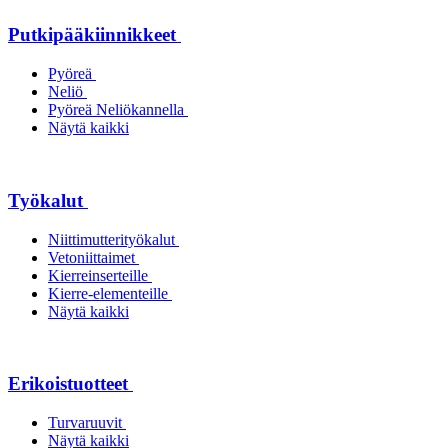
Putkipääkiinnikkeet
Pyöreä
Neliö
Pyöreä Neliökannella
Näytä kaikki
Työkalut
Niittimutterityökalut
Vetoniittaimet
Kierreinserteille
Kierre-elementeille
Näytä kaikki
Erikoistuotteet
Turvaruuvit
Näytä kaikki