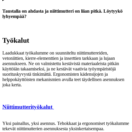
Taustalla on ahdasta ja niittimutteri on liian pitkä. Löytyykö
lyhyempää?
Työkalut
Laadukkaat työkalumme on suunniteltu niittimuttereiden,
vetoniittien, kierre-elementtien ja inserttien tarkkaan ja lujaan
asennukseen. Ne on valmistettu kestävistä materiaaleista pitkän
käyttöiän takaamiseksi, ja ne kestävät vaativia työympäristöjä
suorituskyvystä tinkimättä. Ergonomisten kädensijojen ja
helppokäyttöisten mekanismien avulla teet täydellisen asennuksen
joka kerta.
Niittimutterityökalut
Yksi painallus, yksi asennus. Tehokkaat ja ergonomiset työkalumme
tekevät niittimutterien asennuksesta yksinkertaisempaa.