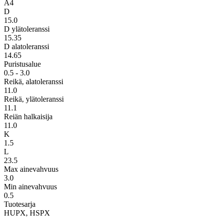
A4
D
15.0
D ylätoleranssi
15.35
D alatoleranssi
14.65
Puristusalue
0.5 - 3.0
Reikä, alatoleranssi
11.0
Reikä, ylätoleranssi
11.1
Reiän halkaisija
11.0
K
1.5
L
23.5
Max ainevahvuus
3.0
Min ainevahvuus
0.5
Tuotesarja
HUPX, HSPX