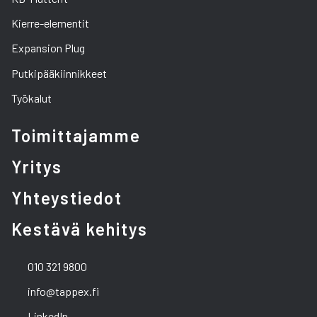
Kierre-elementit
Expansion Plug
Putkipääkiinnikkeet
Työkalut
Toimittajamme
Yritys
Yhteystiedot
Kestävä kehitys
010 321 9800
info@tappex.fi
LinkedIn