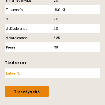
Min ainevahvuus
3.0
Tuotesarja
UKO-KN
d
9.0
d ylätoleranssi
9.0
d alatoleranssi
8.85
Kierre
M6
Tiedostot
Lataa PDF
Tilaa näytteitä