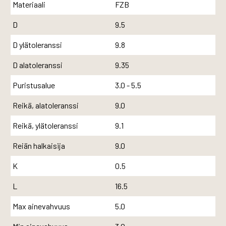
Materiaali
FZB
D
9.5
D ylätoleranssi
9.8
D alatoleranssi
9.35
Puristusalue
3.0 - 5.5
Reikä, alatoleranssi
9.0
Reikä, ylätoleranssi
9.1
Reiän halkaisija
9.0
K
0.5
L
16.5
Max ainevahvuus
5.0