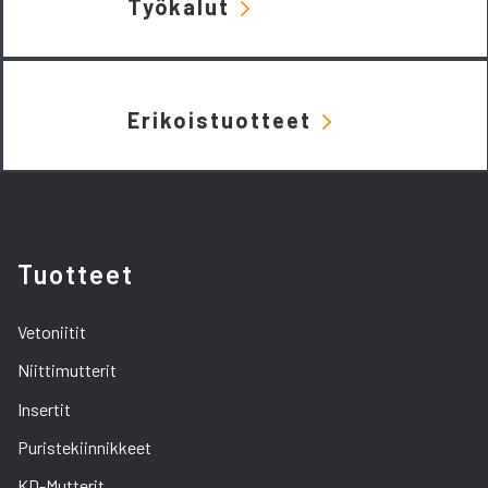
Työkalut
Erikoistuotteet
Tuotteet
Vetoniitit
Niittimutterit
Insertit
Puristekiinnikkeet
KD-Mutterit