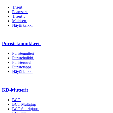
Trisert
Foamsert
Trisert-3
Multisert
Näytä kaikki
Puristekiinnikkeet
Puristemutteri
Puristeholkki
Puristeruuvi
Puristetappi
Näytä kaikki
KD-Mutterit
BCT
BCT Multigrip
BCT Suurlujuus