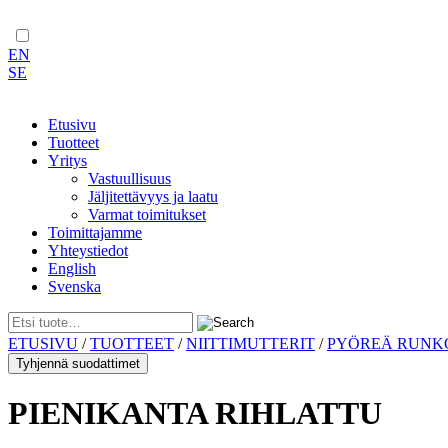
EN
SE
Etusivu
Tuotteet
Yritys
Vastuullisuus
Jäljitettävyys ja laatu
Varmat toimitukset
Toimittajamme
Yhteystiedot
English
Svenska
Skip
ETUSIVU
/
TUOTTEET
/
NIITTIMUTTERIT
/
PYÖREÄ RUNK
to
Tyhjennä suodattimet
content
PIENIKANTA RIHLATTU