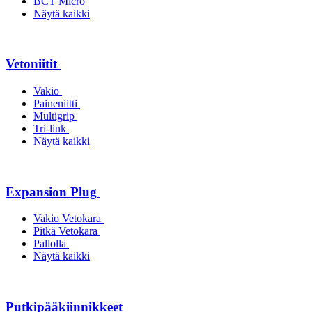
BCT Micro
Näytä kaikki
Vetoniitit
Vakio
Paineniitti
Multigrip
Tri-link
Näytä kaikki
Expansion Plug
Vakio Vetokara
Pitkä Vetokara
Pallolla
Näytä kaikki
Putkipääkiinnikkeet