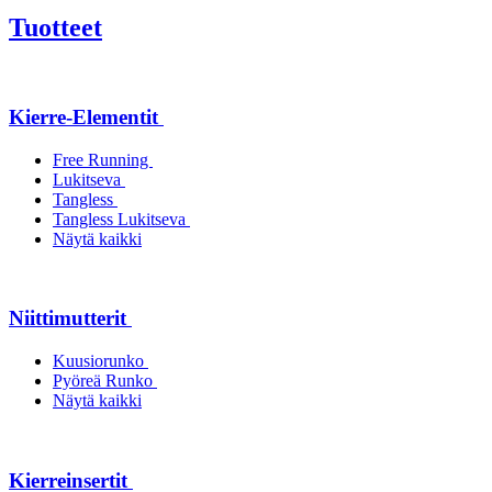
Tuotteet
Kierre-Elementit
Free Running
Lukitseva
Tangless
Tangless Lukitseva
Näytä kaikki
Niittimutterit
Kuusiorunko
Pyöreä Runko
Näytä kaikki
Kierreinsertit